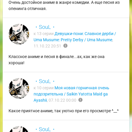
Очень достойное аниме в жанре комедии. А еще песня из
опенинга отличная.
・SouL・
к 13 серии
Девушки-пони: Славное дерби /
Uma Musume: Pretty Derby / Uma Musume
,
report
11.10.22 20:51
Классное аниме и песня в финале...ах, как же она
хороша!
・SouL・
к 10 серии
Моя новая горничная очень
подозрительна / Saikin Yatotta Maid ga
report
Ayashii
,
07.10.22 00:00
Какое приятное аниме, так уютно при его просмотре ^__^
・SouL・