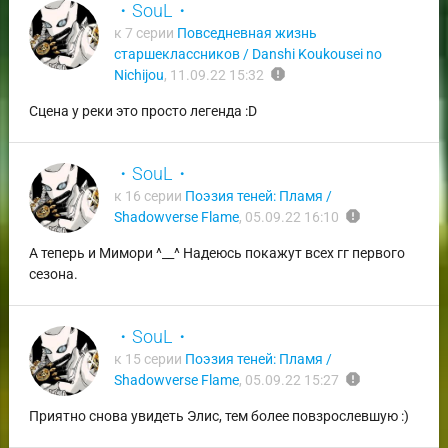
・SouL・
к 7 серии
Повседневная жизнь
старшеклассников / Danshi Koukousei no
report
Nichijou
,
11.09.22 15:32
Сцена у реки это просто легенда :D
・SouL・
к 16 серии
Поэзия теней: Пламя /
report
Shadowverse Flame
,
05.09.22 16:10
А теперь и Мимори ^__^ Надеюсь покажут всех гг первого
сезона.
・SouL・
к 15 серии
Поэзия теней: Пламя /
report
Shadowverse Flame
,
05.09.22 15:27
Приятно снова увидеть Элис, тем более повзрослевшую :)