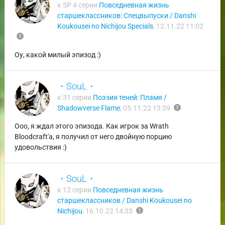
к SP 4 серии
Повседневная жизнь
старшеклассников: Спецвыпуски / Danshi
Koukousei no Nichijou Specials
,
12.11.22 11:02
report
Оу, какой милый эпизод :)
・SouL・
к 31 серии
Поэзия теней: Пламя /
report
Shadowverse Flame
,
05.11.22 13:59
Ооо, я ждал этого эпизода. Как игрок за Wrath
Bloodcraft'а, я получил от него двойную порцию
удовольствия :)
・SouL・
к 12 серии
Повседневная жизнь
старшеклассников / Danshi Koukousei no
report
Nichijou
,
16.10.22 14:33