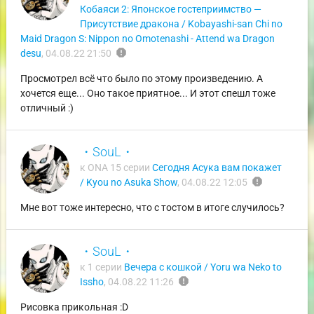
Кобаяси 2: Японское гостеприимство —
Присутствие дракона / Kobayashi-san Chi no
Maid Dragon S: Nippon no Omotenashi - Attend wa Dragon
report
desu
,
04.08.22 21:50
Просмотрел всё что было по этому произведению. А
хочется еще... Оно такое приятное... И этот спешл тоже
отличный :)
・SouL・
к ONA 15 серии
Сегодня Асука вам покажет
report
/ Kyou no Asuka Show
,
04.08.22 12:05
Мне вот тоже интересно, что с тостом в итоге случилось?
・SouL・
к 1 серии
Вечера с кошкой / Yoru wa Neko to
report
Issho
,
04.08.22 11:26
Рисовка прикольная :D