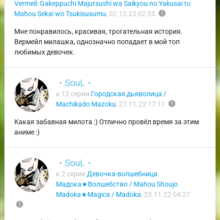
Vermeil: Gakeppuchi Majutsushi wa Saikyou no Yakusai to
report
Mahou Sekai wo Tsukisusumu
,
02.12.22 02:35
Мне понравилось, красивая, трогательная история.
Вермейл милашка, однозначно попадает в мой топ
любимых девочек.
・SouL・
к 12 серии
Городская дьяволица /
report
Machikado Mazoku
,
27.11.22 17:11
Какая забавная милота :) Отлично провёл время за этим
аниме :)
・SouL・
к 2 серии
Девочка-волшебница
Мадока★Волшебство / Mahou Shoujo
Madoka★Magica / Madoka
,
23.11.22 04:27
report