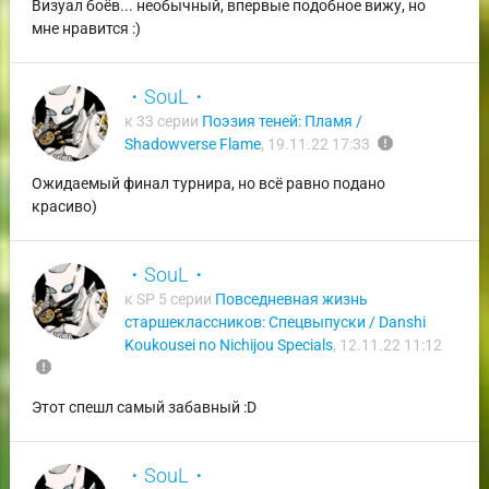
Визуал боёв... необычный, впервые подобное вижу, но
мне нравится :)
・SouL・
к 33 серии
Поэзия теней: Пламя /
report
Shadowverse Flame
,
19.11.22 17:33
Ожидаемый финал турнира, но всё равно подано
красиво)
・SouL・
к SP 5 серии
Повседневная жизнь
старшеклассников: Спецвыпуски / Danshi
Koukousei no Nichijou Specials
,
12.11.22 11:12
report
Этот спешл самый забавный :D
・SouL・