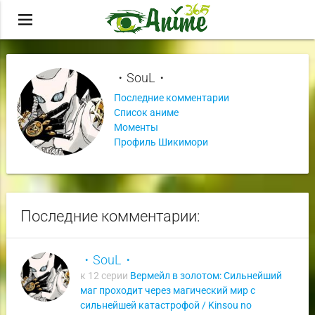
menu
・SouL・
Последние комментарии
Список аниме
Моменты
Профиль Шикимори
Последние комментарии:
・SouL・
к 12 серии
Вермейл в золотом: Сильнейший
маг проходит через магический мир с
сильнейшей катастрофой / Kinsou no