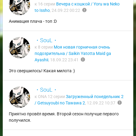
к 16 серии
Вечера с кошкой / Yoru wa Neko
report
to Issho
,
24.09.22 00:22
Анимация плача - топ :D
・SouL・
к 8 серии
Моя новая горничная очень
подозрительна / Saikin Yatotta Maid ga
report
Ayashii
,
18.09.22 23:41
Это свершилось! Какая милота :)
・SouL・
к ONA 12 серии
Загруженный понедельник 2
report
/ Getsuyoubi no Tawawa 2
,
12.09.22 10:37
Приятно провёл время. Второй сезон получше первого
получился.