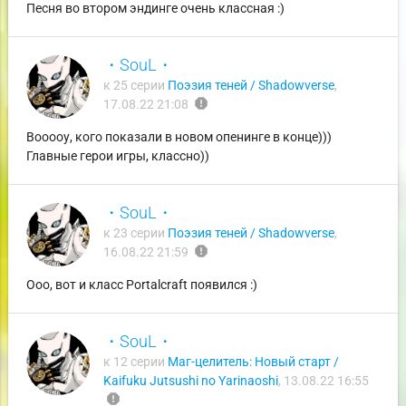
Песня во втором эндинге очень классная :)
・SouL・
к 25 серии
Поэзия теней / Shadowverse
,
report
17.08.22 21:08
Вооооу, кого показали в новом опенинге в конце)))
Главные герои игры, классно))
・SouL・
к 23 серии
Поэзия теней / Shadowverse
,
report
16.08.22 21:59
Ооо, вот и класс Portalcraft появился :)
・SouL・
к 12 серии
Маг-целитель: Новый старт /
Kaifuku Jutsushi no Yarinaoshi
,
13.08.22 16:55
report