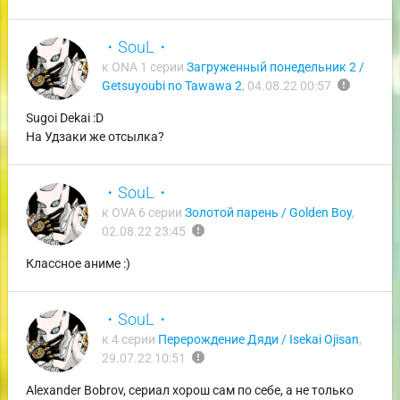
・SouL・
к ONA 1 серии
Загруженный понедельник 2 /
report
Getsuyoubi no Tawawa 2
,
04.08.22 00:57
Sugoi Dekai :D
На Удзаки же отсылка?
・SouL・
к OVA 6 серии
Золотой парень / Golden Boy
,
report
02.08.22 23:45
Классное аниме :)
・SouL・
к 4 серии
Перерождение Дяди / Isekai Ojisan
,
report
29.07.22 10:51
Alexander Bobrov, сериал хорош сам по себе, а не только