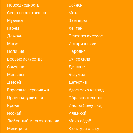
Повседневность
Сейнен
Сверхъестественное
Меха
Музыка
Вампиры
Гарем
Хентай
Демоны
Психологическое
Магия
Исторический
Полиция
Пародия
Боевые искусства
Супер сила
Самураи
Детское
Машины
Безумие
Дзёсей
Детектив
Взрослые персонажи
Удостоено наград
Правонарушители
Образовательное
Кровь
Идолы (девушки)
Исекай
Ияшикей
Любовный многоугольник
Махо-сёдзё
Медицина
Культура отаку