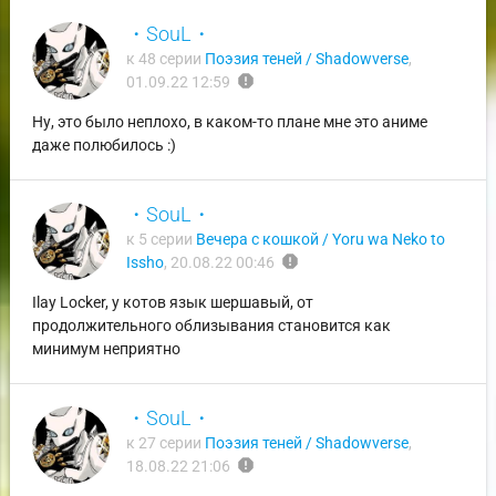
・SouL・
к 48 серии
Поэзия теней / Shadowverse
,
report
01.09.22 12:59
Ну, это было неплохо, в каком-то плане мне это аниме
даже полюбилось :)
・SouL・
к 5 серии
Вечера с кошкой / Yoru wa Neko to
report
Issho
,
20.08.22 00:46
Ilay Locker, у котов язык шершавый, от
продолжительного облизывания становится как
минимум неприятно
・SouL・
к 27 серии
Поэзия теней / Shadowverse
,
report
18.08.22 21:06