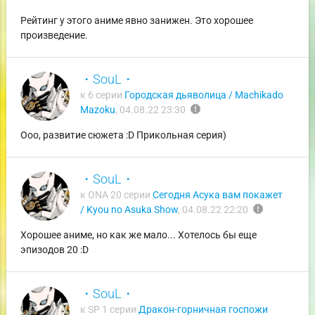
Рейтинг у этого аниме явно занижен. Это хорошее
произведение.
・SouL・
к 6 серии
Городская дьяволица / Machikado
report
Mazoku
,
04.08.22 23:30
Ооо, развитие сюжета :D Прикольная серия)
・SouL・
к ONA 20 серии
Сегодня Асука вам покажет
report
/ Kyou no Asuka Show
,
04.08.22 22:20
Хорошее аниме, но как же мало... Хотелось бы еще
эпизодов 20 :D
・SouL・
к SP 1 серии
Дракон-горничная госпожи