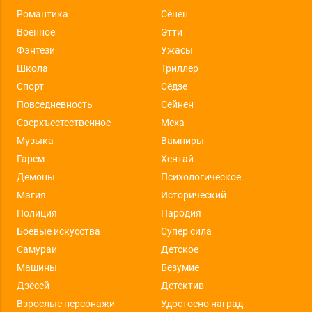
Романтика
Сёнен
Военное
Этти
Фэнтези
Ужасы
Школа
Триллер
Спорт
Сёдзе
Повседневность
Сейнен
Сверхъестественное
Меха
Музыка
Вампиры
Гарем
Хентай
Демоны
Психологическое
Магия
Исторический
Полиция
Пародия
Боевые искусства
Супер сила
Самураи
Детское
Машины
Безумие
Дзёсей
Детектив
Взрослые персонажи
Удостоено наград