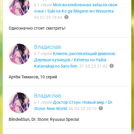
к 1 серии
Моя возлюбленная забыла свои
очки / Suki na Ko ga Megane wo Wasureta
,
report
04.07.23 18:44
Однозначно стоит смотреть!
Владислав
к 7 серии
Клинок, рассекающий демонов:
Деревня кузнецов / Kimetsu no Yaiba:
report
Katanakaji no Sato-hen
,
31.05.23 21:42
Артём Тимаков, 10 серий
Владислав
к 1 серии
Доктор Стоун: Новый мир / Dr.
report
Stone: New World
,
06.04.23 20:10
BlindedSun, Dr. Stone: Ryuusui Special