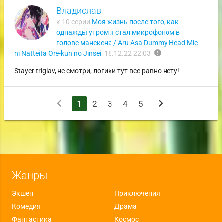
Владислав
к 10 серии
Моя жизнь после того, как
однажды утром я стал микрофоном в
голове манекена / Aru Asa Dummy Head Mic
report
ni Natteita Ore-kun no Jinsei
,
18.12.22 22:03
Stayer triglav, не смотри, логики тут все равно нету!
chevron_left
chevron_right
1
2
3
4
5
Жанры
Экшен
Приключения
Комедия
Драма
Фантастика
Космос