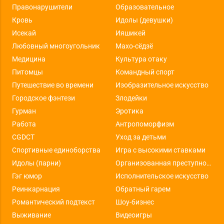
Правонарушители
Образовательное
Кровь
Идолы (девушки)
Исекай
Ияшикей
Любовный многоугольник
Махо-сёдзё
Медицина
Культура отаку
Питомцы
Командный спорт
Путешествие во времени
Изобразительное искусство
Городское фэнтези
Злодейки
Гурман
Эротика
Работа
Антропоморфизм
CGDCT
Уход за детьми
Спортивные единоборства
Игра с высокими ставками
Идолы (парни)
Организованная преступность
Гэг юмор
Исполнительское искусство
Реинкарнация
Обратный гарем
Романтический подтекст
Шоу-бизнес
Выживание
Видеоигры