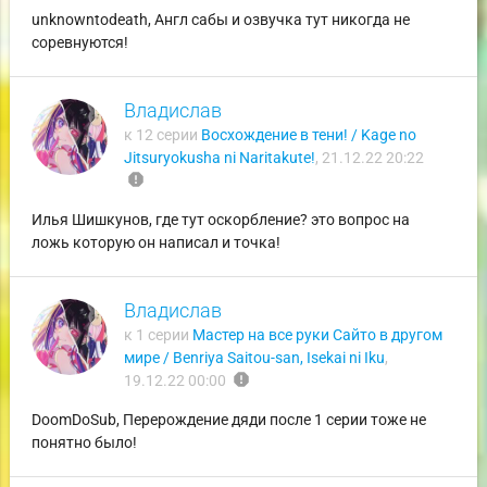
unknowntodeath, Англ сабы и озвучка тут никогда не
соревнуются!
Владислав
к 12 серии
Восхождение в тени! / Kage no
Jitsuryokusha ni Naritakute!
,
21.12.22 20:22
report
Илья Шишкунов, где тут оскорбление? это вопрос на
ложь которую он написал и точка!
Владислав
к 1 серии
Мастер на все руки Сайто в другом
мире / Benriya Saitou-san, Isekai ni Iku
,
report
19.12.22 00:00
DoomDoSub, Перерождение дяди после 1 серии тоже не
понятно было!