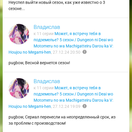
Неуспел выйти новый сезон, как уже известно о 3
сезоне...
Владислав
к 11 серии
Может, я встречу тебя в
подземелье? 5 сезон / Dungeon ni Deai wo
Motomeru no wa Machigatteiru Darou ka V:
report
Houjou no Megami-hen
,
27.12.24 20:50
pugbow, Весной вернется сезон!
Владислав
к 11 серии
Может, я встречу тебя в
подземелье? 5 сезон / Dungeon ni Deai wo
Motomeru no wa Machigatteiru Darou ka V:
report
Houjou no Megami-hen
,
27.12.24 19:09
pugbow, Сериал перенесли на неопределенный срок, из
за проблем с производством!