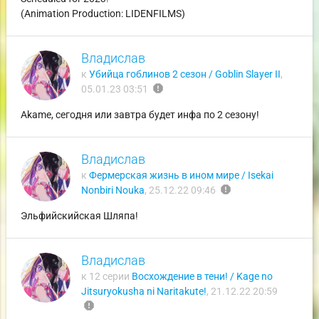
(Animation Production: LIDENFILMS)
Владислав
к
Убийца гоблинов 2 сезон / Goblin Slayer II
,
report
05.01.23 03:51
Akame, сегодня или завтра будет инфа по 2 сезону!
Владислав
к
Фермерская жизнь в ином мире / Isekai
report
Nonbiri Nouka
,
25.12.22 09:46
Эльфийскийская Шляпа!
Владислав
к 12 серии
Восхождение в тени! / Kage no
Jitsuryokusha ni Naritakute!
,
21.12.22 20:59
report