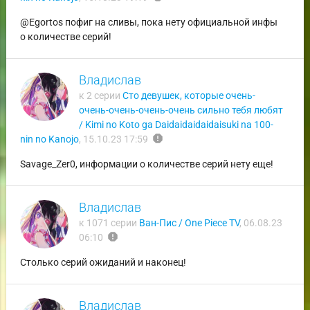
@Egortos пофиг на сливы, пока нету официальной инфы
о количестве серий!
Владислав
к 2 серии
Сто девушек, которые очень-
очень-очень-очень-очень сильно тебя любят
/ Kimi no Koto ga Daidaidaidaidaisuki na 100-
report
nin no Kanojo
,
15.10.23 17:59
Savage_Zer0, информации о количестве серий нету еще!
Владислав
к 1071 серии
Ван-Пис / One Piece TV
,
06.08.23
report
06:10
Столько серий ожиданий и наконец!
Владислав