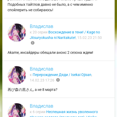
Подобных тайтлов давно не было, а с чем именно
спойлерить не собираюсь!
Владислав
к 20 серии
Восхождение в тени! / Kage no
Jitsuryokusha ni Naritakute!
,
15.02.23 21:50
report
Akame, инсайдеры обещали анонс 2 сезона ждем!
Владислав
к
Перерождение Дяди / Isekai Ojisan
,
report
14.02.23 17:26
再び森の黒さん, а не 8 марта?
Владислав
к 6 серии
Неспешная жизнь уволенного