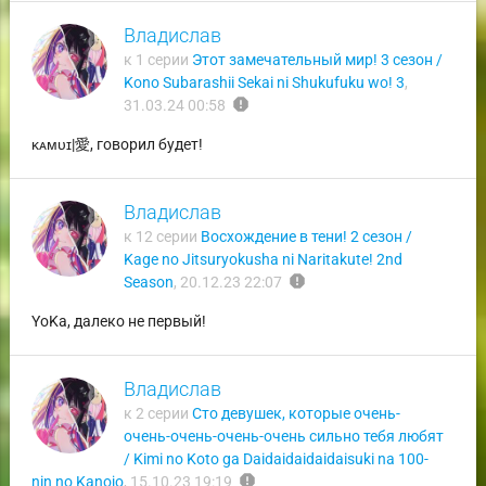
Владислав
к 1 серии
Этот замечательный мир! 3 сезон /
Kono Subarashii Sekai ni Shukufuku wo! 3
,
report
31.03.24 00:58
ᴋᴀᴍᴜɪ|愛, говорил будет!
Владислав
к 12 серии
Восхождение в тени! 2 сезон /
Kage no Jitsuryokusha ni Naritakute! 2nd
report
Season
,
20.12.23 22:07
YoKa, далеко не первый!
Владислав
к 2 серии
Сто девушек, которые очень-
очень-очень-очень-очень сильно тебя любят
/ Kimi no Koto ga Daidaidaidaidaisuki na 100-
report
nin no Kanojo
,
15.10.23 19:19