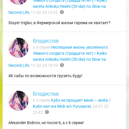
тёмного солдата (тридцати лет) / Kaiko
sareta Ankoku Heishi (30-dai) no Slow na
report
Second Life
,
11.02.23 19:22
Stayer triglav, в Фермерской жизни гарема не хватает?
Владислав
к 6 серии
Неспешная жизнь уволенного
тёмного солдата (тридцати лет) / Kaiko
sareta Ankoku Heishi (30-dai) no Slow na
report
Second Life
,
11.02.23 18:29
4K сабы по возможности грузить буду!
Владислав
к 3 серии
Кубо не прощает меня — моба /
Kubo-san wa Mob wo Yurusanai
,
24.01.23
report
23:42
Alexander Bobrov, не после 6, а с 6 серии!