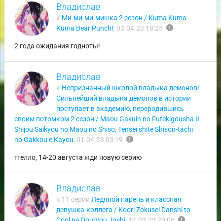
Владислав
к
Ми-ми-ми-мишка 2 сезон / Kuma Kuma
report
Kuma Bear Punch!
,
03.04.23 18:25
2 года ожидания годноты!
Владислав
к
Непризнанный школой владыка демонов!
Сильнейший владыка демонов в истории
поступает в академию, переродившись
своим потомком 2 сезон / Maou Gakuin no Futekigousha II:
Shijou Saikyou no Maou no Shiso, Tensei shite Shison-tachi
report
no Gakkou e Kayou
,
01.04.23 03:19
ггелло, 14-20 августа жди новую серию
Владислав
к 11 серии
Ледяной парень и классная
девушка-коллега / Koori Zokusei Danshi to
report
Cool na Douryou Joshi
,
14.03.23 20:06