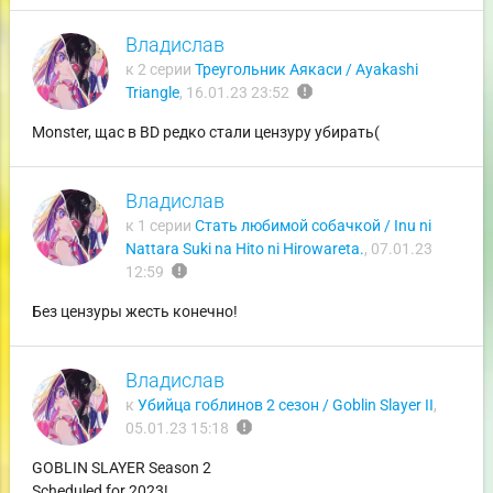
Владислав
к 2 серии
Треугольник Аякаси / Ayakashi
report
Triangle
,
16.01.23 23:52
Monster, щас в BD редко стали цензуру убирать(
Владислав
к 1 серии
Стать любимой собачкой / Inu ni
Nattara Suki na Hito ni Hirowareta.
,
07.01.23
report
12:59
Без цензуры жесть конечно!
Владислав
к
Убийца гоблинов 2 сезон / Goblin Slayer II
,
report
05.01.23 15:18
GOBLIN SLAYER Season 2
Scheduled for 2023!