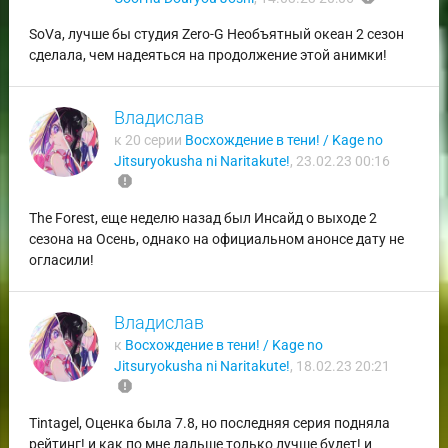
SoVa, лучше бы студия Zero-G Необъятный океан 2 сезон
сделала, чем надеяться на продолжение этой анимки!
Владислав
к 20 серии
Восхождение в тени! / Kage no
Jitsuryokusha ni Naritakute!
,
23.02.23 00:16
report
The Forest, еще неделю назад был Инсайд о выходе 2
сезона на Осень, однако на официальном анонсе дату не
огласили!
Владислав
к
Восхождение в тени! / Kage no
Jitsuryokusha ni Naritakute!
,
18.02.23 20:21
report
Tintagel, Оценка была 7.8, но последняя серия подняла
рейтинг! и как по мне дальше только лучше будет! и