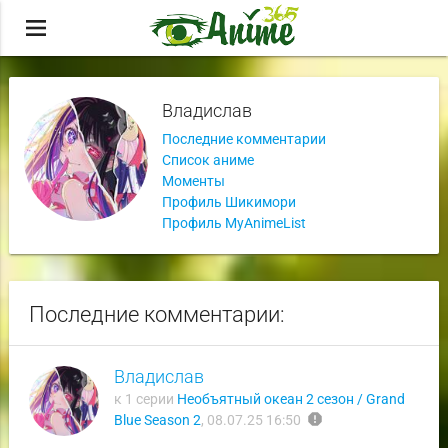
menu
Владислав
Последние комментарии
Список аниме
Моменты
Профиль Шикимори
Профиль MyAnimeList
Последние комментарии:
Владислав
к 1 серии
Необъятный океан 2 сезон / Grand
report
Blue Season 2
,
08.07.25 16:50