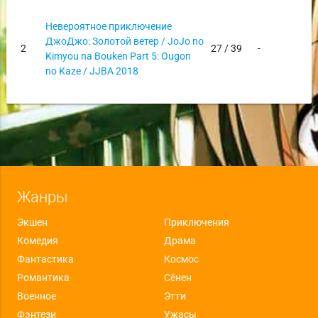
Невероятное приключение
ДжоДжо: Золотой ветер / JoJo no
2
27 / 39
-
Kimyou na Bouken Part 5: Ougon
no Kaze / JJBA 2018
Жанры
Экшен
Приключения
Комедия
Драма
Фантастика
Космос
Романтика
Сёнен
Военное
Этти
Фэнтези
Ужасы