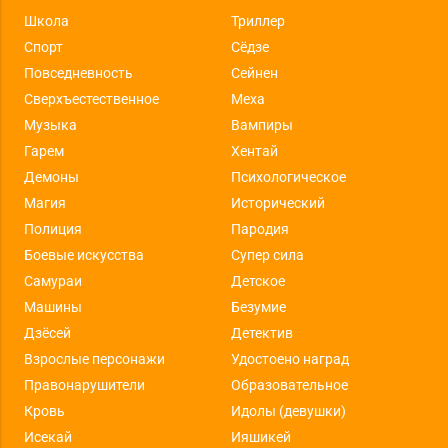
Школа
Триллер
Спорт
Сёдзе
Повседневность
Сейнен
Сверхъестественное
Меха
Музыка
Вампиры
Гарем
Хентай
Демоны
Психологическое
Магия
Исторический
Полиция
Пародия
Боевые искусства
Супер сила
Самураи
Детское
Машины
Безумие
Дзёсей
Детектив
Взрослые персонажи
Удостоено наград
Правонарушители
Образовательное
Кровь
Идолы (девушки)
Исекай
Ияшикей