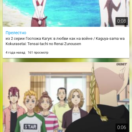
0:08
Прелестно
из 2 серии Госпожа Кагуя: в любви как на войне / Kaguya-sama wa
Kokurasetai: Tensai-tachi no Renai Zunousen
4 года назад
161 просмотр
0:06