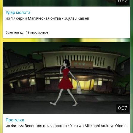
0:52
Удар молота
из 17 серии Магическая битва / Jujutsu Kaisen
5 лет назад
19 просмотров
0:07
Прогулка
из Фильм Весенняя ночь коротка / Yoru wa Mijikashi Arukeyo Otome