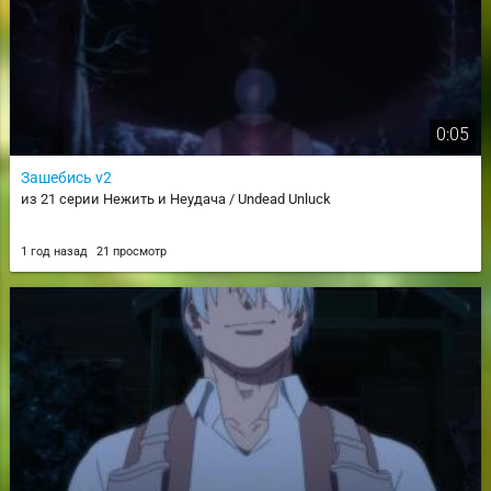
0:05
Зашебись v2
из 21 серии Нежить и Неудача / Undead Unluck
1 год назад
21 просмотр