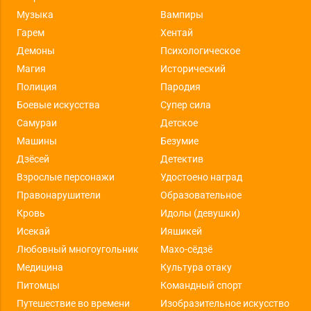
Музыка
Вампиры
Гарем
Хентай
Демоны
Психологическое
Магия
Исторический
Полиция
Пародия
Боевые искусства
Супер сила
Самураи
Детское
Машины
Безумие
Дзёсей
Детектив
Взрослые персонажи
Удостоено наград
Правонарушители
Образовательное
Кровь
Идолы (девушки)
Исекай
Ияшикей
Любовный многоугольник
Махо-сёдзё
Медицина
Культура отаку
Питомцы
Командный спорт
Путешествие во времени
Изобразительное искусство