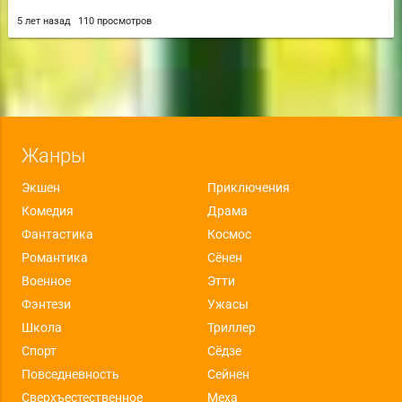
5 лет назад
110 просмотров
Жанры
Экшен
Приключения
Комедия
Драма
Фантастика
Космос
Романтика
Сёнен
Военное
Этти
Фэнтези
Ужасы
Школа
Триллер
Спорт
Сёдзе
Повседневность
Сейнен
Сверхъестественное
Меха