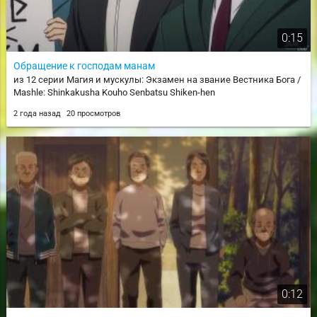
0:15
Обращение к господам манам
из 12 серии Магия и мускулы: Экзамен на звание Вестника Бога /
Mashle: Shinkakusha Kouho Senbatsu Shiken-hen
2 года назад
20 просмотров
0:12