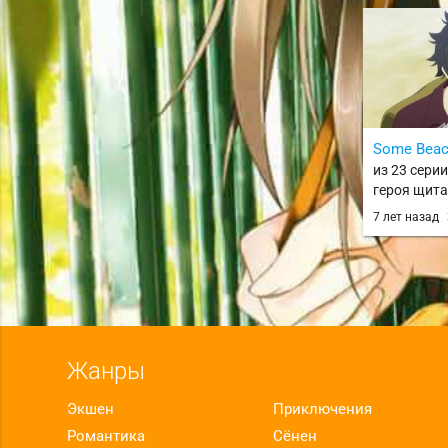
Some Beac
из 23 сери
героя щита 
no Nariagar
7 лет назад
Жанры
Экшен
Приключения
Романтика
Сёнен