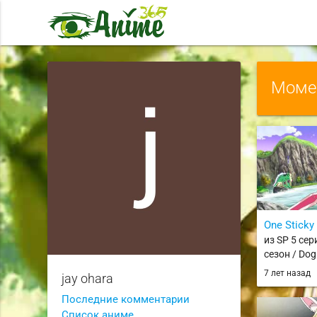
Момен
One Sticky 
из SP 5 се
сезон / Dog 
7 лет назад
jay ohara
Последние комментарии
Список аниме