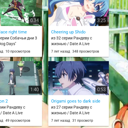
0:34
3:25
ace right time
Cheering up Shido
серии Собачьи дни 3
из 32 серии Рандеву с
Dog Days''
жизнью / Date A Live
зад
10 просмотров
7 лет назад
348 просмотров
1:40
0:53
on 2
Origami goes to dark side
рии Рандеву с
из 27 серии Рандеву с
 Date A Live
жизнью / Date A Live
зад
49 просмотров
7 лет назад
31 просмотр