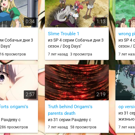
0:34
1:13
Slime Trouble 1
wrong pl
рии Собачьи дни 3
из SP 4 серии Собачьи дни 3
из SP 4 
Days''
сезон / Dog Days''
сезон / 
16 просмотров
7 лет назад
3 просмотра
7 лет на
2:57
2:19
orts origami's
Truth behind Origami's
op versi
parents death
из 31 се
жизнью /
 Рандеву с
из 31 серии Рандеву с
te A Live
жизнью / Date A Live
286 просмотров
7 лет назад
58 просмотров
7 лет на