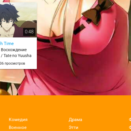
0:48
h Time
и Восхождение
/ Tate no Yuusha
i
36 просмотров
Комедия
Драма
Военное
Этти