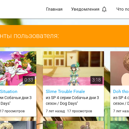
notifications_none
Главная
Уведомления
Что п
ты пользователя:
0:33
3:18
Situation
Slime Trouble Finale
Doh tho
рии Собачьи дни 3
из SP 4 серии Собачьи дни 3
из SP 4 
Days''
сезон / Dog Days''
сезон / 
17 просмотров
7 лет назад
17 просмотров
7 лет на