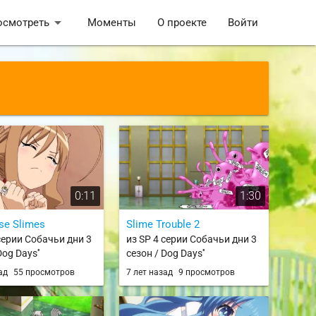
arrow_drop_down
осмотреть
Моменты
О проекте
Войти
0:11
1:30
se Slimes
Slime Trouble 2
серии Собачьи дни 3
из SP 4 серии Собачьи дни 3
Dog Days''
сезон / Dog Days''
зад
55 просмотров
7 лет назад
9 просмотров