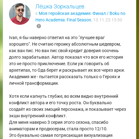
Лёшка Зоркальцев
к
Моя геройская академия: Финал / Boku no
Hero Academia: Final Season
,
13.11.25 15:50
report
Ivan, я бы наверно ответил на это "лучшее враг
хорошего". Не считаю героику абсолютным шедевром,
как ван пис. Но ван пис свой кредит доверия ооочень
долго зарабатывал. Автор показал что вся его история
это не просто приключение. Если уж говорить об
архетипах, то Ода берет и раскрывает их все через арки.
Академия же - пытается рассказать только о Героях и
личной трансформации.
Хотя если капнуть глубже, во всем видно внутренний
конфликт автора и его точку роста. Он буквально
создаёт из своих эмоций персонажа, и показывает через
экшн внутренний конфликт.
Для меня наверно 3 серия этого сезона, спасибо
аниматорам и продюсерам, стала просто 12/10.
Это буквально самая потрясающая визуализация