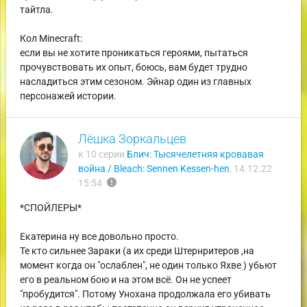
тайтла.
Кол Minecraft:
если вы не хотите проникаться героями, пытаться
прочувствовать их опыт, боюсь, вам будет трудно
насладиться этим сезоном. Эйнар один из главных
персонажей истории.
Лёшка Зоркальцев
к 10 серии
Блич: Тысячелетняя кровавая
война / Bleach: Sennen Kessen-hen
,
14.12.22
report
15:54
*СПОЙЛЕРЫ*
Екатерина ну все довольно просто.
Те кто сильнее Зараки (а их среди Штернритеров ,на
момент когда он "ослаблен", не один только Яхве ) убьют
его в реальном бою и на этом всё. Он не успеет
"пробудится". Потому Унохана продолжала его убивать