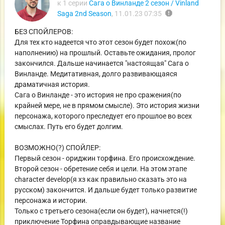
к 1 серии
Сага о Винланде 2 сезон / Vinland
report
Saga 2nd Season
,
11.01.23 07:35
БЕЗ СПОЙЛЕРОВ:
Для тех кто надеется что этот сезон будет похож(по
наполнению) на прошлый. Оставьте ожидания, пролог
закончился. Дальше начинается "настоящая" Сага о
Винланде. Медитативная, долго развивающаяся
драматичная история.
Сага о Винланде - это история не про сражения(по
крайней мере, не в прямом смысле). Это история жизни
персонажа, которого преследует его прошлое во всех
смыслах. Путь его будет долгим.
ВОЗМОЖНО(?) СПОЙЛЕР:
Первый сезон - ориджин торфина. Его происхождение.
Второй сезон - обретение себя и цели. На этом этапе
character develop(я хз как правильно сказать это на
русском) закончится. И дальше будет только развитие
персонажа и истории.
Только с третьего сезона(если он будет), начнется(!)
приключение Торфина оправдывающие название