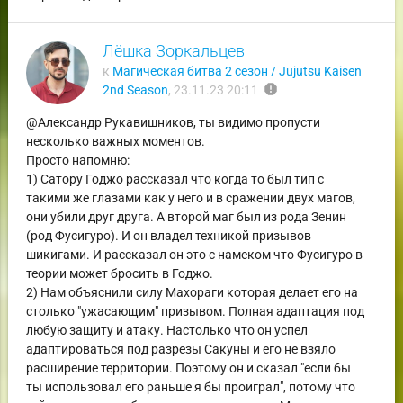
Лёшка Зоркальцев
к
Магическая битва 2 сезон / Jujutsu Kaisen
report
2nd Season
,
23.11.23 20:11
@Александр Рукавишников, ты видимо пропусти
несколько важных моментов.
Просто напомню:
1) Сатору Годжо рассказал что когда то был тип с
такими же глазами как у него и в сражении двух магов,
они убили друг друга. А второй маг был из рода Зенин
(род Фусигуро). И он владел техникой призывов
шикигами. И рассказал он это с намеком что Фусигуро в
теории может бросить в Годжо.
2) Нам объяснили силу Махораги которая делает его на
столько "ужасающим" призывом. Полная адаптация под
любую защиту и атаку. Настолько что он успел
адаптироваться под разрезы Сакуны и его не взяло
расширение территории. Поэтому он и сказал "если бы
ты использовал его раньше я бы проиграл", потому что