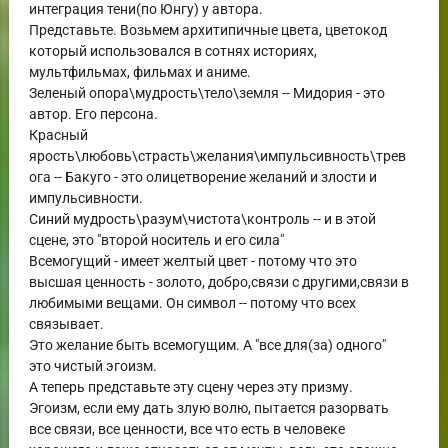
интеграция тени(по Юнгу) у автора.
Представьте. Возьмем архитипичные цвета, цветокод
который использовался в сотнях историях,
мультфильмах, фильмах и аниме.
Зеленый опора\мудрость\тело\земля -- Мидория - это
автор. Его персона.
Красный
ярость\любовь\страсть\желания\импульсивность\трев
ога -- Бакуго - это олицетворение желаний и злости и
импульсивности.
Синий мудрость\разум\чистота\контроль -- и в этой
сцене, это "второй носитель и его сила"
Всемогущий - имеет желтый цвет - потому что это
высшая ценность - золото, добро,связи с другими,связи в
любимыми вещами. Он символ -- потому что всех
связывает.
Это желание быть всемогущим. А "все для(за) одного"
это чистый эгоизм.
А теперь представьте эту сцену через эту призму.
Эгоизм, если ему дать злую волю, пытается разорвать
все связи, все ценности, все что есть в человеке