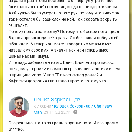
из раза в раз чтобы постепенно он вернул утраченное
"психологическое" состояние, когда он не сдерживается.
А ей нужно было умереть от его рук, потому что иначе он
так и остался бы зациклен на ней. Так сказать закрыть
гештальт.
Почему пошли на жертву? Потому что боевой потанциал
Зараки превосходил её в разы. Он без шикая победил её
с банкаем. А теперь он может говорить с мечем и меч
назвал ему свое имя. А значит Кен-чан теперь имеет
шикай как минимум.
И не надо забывать что это Блич. Блич это про пафос,
эпик, силу, героизм и самопожертвование и логики в нем
в принципе мало. У нас ГГ имеет склад роялей и
бафается до уровня глав гадов просто потому что.
Лёшка Зоркальцев
к 7 серии
Человек-бензопила / Chainsaw
report
Man
,
23.11.22 22:41
Это реально что-то за гранью привычного. И это просто
а****но.