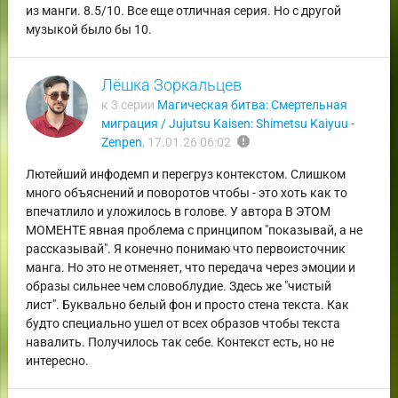
из манги. 8.5/10. Все еще отличная серия. Но с другой
музыкой было бы 10.
Лёшка Зоркальцев
к 3 серии
Магическая битва: Смертельная
миграция / Jujutsu Kaisen: Shimetsu Kaiyuu -
report
Zenpen
,
17.01.26 06:02
Лютейший инфодемп и перегруз контекстом. Слишком
много объяснений и поворотов чтобы - это хоть как то
впечатлило и уложилось в голове. У автора В ЭТОМ
МОМЕНТЕ явная проблема с принципом "показывай, а не
рассказывай". Я конечно понимаю что первоисточник
манга. Но это не отменяет, что передача через эмоции и
образы сильнее чем словоблудие. Здесь же "чистый
лист". Буквально белый фон и просто стена текста. Как
будто специально ушел от всех образов чтобы текста
навалить. Получилось так себе. Контекст есть, но не
интересно.