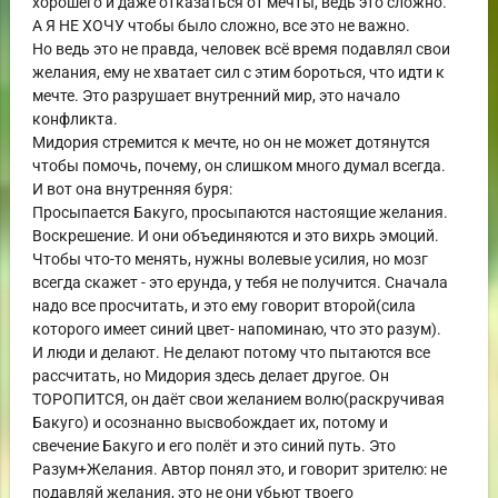
хорошего и даже отказаться от мечты, ведь это сложно.
А Я НЕ ХОЧУ чтобы было сложно, все это не важно.
Но ведь это не правда, человек всё время подавлял свои
желания, ему не хватает сил с этим бороться, что идти к
мечте. Это разрушает внутренний мир, это начало
конфликта.
Мидория стремится к мечте, но он не может дотянутся
чтобы помочь, почему, он слишком много думал всегда.
И вот она внутренняя буря:
Просыпается Бакуго, просыпаются настоящие желания.
Воскрешение. И они объединяются и это вихрь эмоций.
Чтобы что-то менять, нужны волевые усилия, но мозг
всегда скажет - это ерунда, у тебя не получится. Сначала
надо все просчитать, и это ему говорит второй(сила
которого имеет синий цвет- напоминаю, что это разум).
И люди и делают. Не делают потому что пытаются все
рассчитать, но Мидория здесь делает другое. Он
ТОРОПИТСЯ, он даёт свои желанием волю(раскручивая
Бакуго) и осознанно высвобождает их, потому и
свечение Бакуго и его полёт и это синий путь. Это
Разум+Желания. Автор понял это, и говорит зрителю: не
подавляй желания, это не они убьют твоего