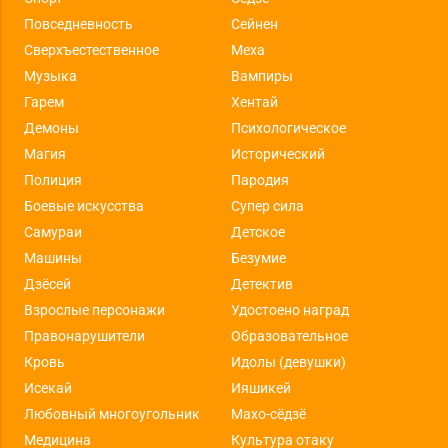
Повседневность
Сейнен
Сверхъестественное
Меха
Музыка
Вампиры
Гарем
Хентай
Демоны
Психологическое
Магия
Исторический
Полиция
Пародия
Боевые искусства
Супер сила
Самураи
Детское
Машины
Безумие
Дзёсей
Детектив
Взрослые персонажи
Удостоено наград
Правонарушители
Образовательное
Кровь
Идолы (девушки)
Исекай
Ияшикей
Любовный многоугольник
Махо-сёдзё
Медицина
Культура отаку