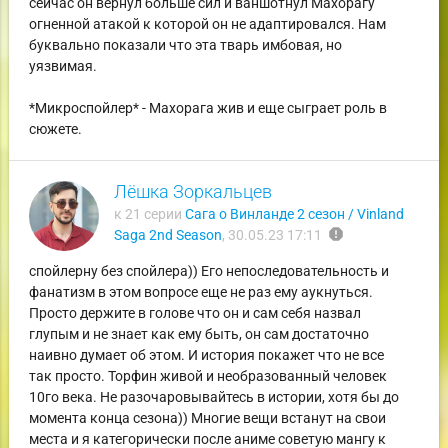
сейчас он вернул больше сил и ваншотнул Махорагу
огненной атакой к которой он не адаптировался. Нам
буквально показали что эта тварь имбовая, но
уязвимая.
*Микроспойлер* - Махорага жив и еще сыграет роль в
сюжете.
Лёшка Зоркальцев
к 21 серии
Сага о Винланде 2 сезон / Vinland
report
Saga 2nd Season
,
30.05.23 17:11
спойлерну без спойлера)) Его непоследовательность и
фанатизм в этом вопросе еще не раз ему аукнуться.
Просто держите в голове что он и сам себя назвал
глупым и не знает как ему быть, он сам достаточно
наивно думает об этом. И история покажет что не все
так просто. Торфин живой и необразованный человек
10го века. Не разочаровывайтесь в истории, хотя бы до
момента конца сезона)) Многие вещи встанут на свои
места и я категорически после аниме советую мангу к