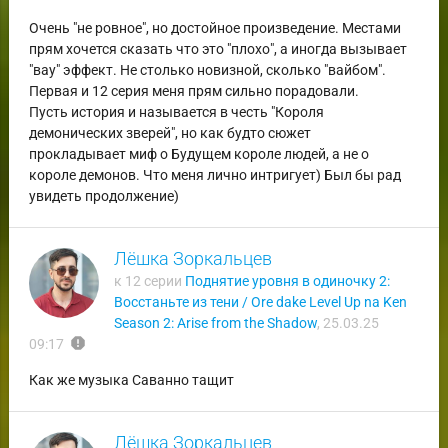
Очень "не ровное", но достойное произведение. Местами
прям хочется сказать что это "плохо", а иногда вызывает
"вау" эффект. Не столько новизной, сколько "вайбом".
Первая и 12 серия меня прям сильно порадовали.
Пусть история и называется в честь "Короля
демонических зверей", но как будто сюжет
прокладывает миф о Будущем короле людей, а не о
короле демонов. Что меня лично интригует) Был бы рад
увидеть продолжение)
Лёшка Зоркальцев
к 12 серии
Поднятие уровня в одиночку 2:
Восстаньте из тени / Ore dake Level Up na Ken
Season 2: Arise from the Shadow
,
25.03.25
report
09:17
Как же музыка Саванно тащит
Лёшка Зоркальцев