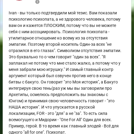
report
Ivan - вы только подтвердили мой тезис. Вам показали
психологию психопата, а не здорового человека, потому
вам он и кажется ПЛОСКИМ, потому что вы не можете
себя с ним ассоциировать. Психология психопата -
утилитарное отношение ко всему из за отсутствия
эмпатии. Поэтому второй носитель Один-за всех "не
отразился в его глазах". Символизм отсутствия эмпатии.
Это буквально то о чем говорит "один за всех". "Я
заплакал не потому что мне стало жалко, а потому что у
меня забрали мою игрушку." И самый главный контр
аргумент который был озвучен против него в конце
битвы с бакуго. Он говорит "это Моя история", а Бакуго
интегрируя свою тень(раз уж мы вы заговорили про
Архетипы, осмелюсь предположить вы знакомы с
Юнгом) и принимая свою человечность говорит - "это
НАША история". И что упускается в русской
локализации, FOR - это "для" а не "за". То есть сила
всемогущего и Мидории - "One For All" Один для всех.
Пример, герой. В то время как главный злодей - Всё для
одного "all for one". Психопат.