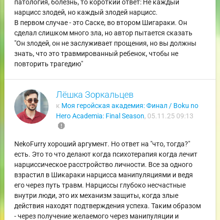
патология, болезнь, то короткий ответ: Не каждый
нарцисс злодей, но каждый злодей нарцисс.
В первом случае - это Саске, во втором Шигараки. Он
сделал слишком много зла, но автор пытается сказать
"Он злодей, он не заслуживает прощения, но вы должны
знать, что это травмированный ребенок, чтобы не
повторить трагедию"
Лёшка Зоркальцев
к
Моя геройская академия: Финал / Boku no
Hero Academia: Final Season
,
05.11.25 09:13
report
NekoFurry хороший аргумент. Но ответ на "что, тогда?"
есть. Это то что делают когда психотерапия когда лечит
нарциссическое расстройство личности. Все за одного
взрастил в Шикараки нарцисса манипуляциями и ведя
его через путь травм. Нарциссы глубоко несчастные
внутри люди, это их механизм защиты, когда злые
действия находят подтверждения успеха. Таким образом
- через получение желаемого через манипуляции и