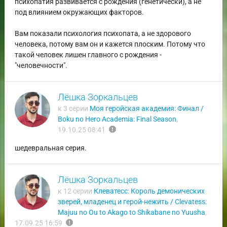
психопатия развивается с рождения (генетически), а не
под влиянием окружающих факторов.
Вам показали психология психопата, а не здорового
человека, потому вам он и кажется плоским. Потому что
такой человек лишен главного с рождения -
"человечности".
Лёшка Зоркальцев
к 3 серии
Моя геройская академия: Финал /
Boku no Hero Academia: Final Season
,
report
19.10.25 08:41
шедевральная серия.
Лёшка Зоркальцев
к 12 серии
Клеватесс: Король демонических
зверей, младенец и герой-нежить / Clevatess:
Majuu no Ou to Akago to Shikabane no Yuusha
,
report
17.09.25 16:59