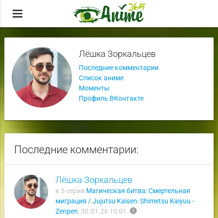
menu
Лёшка Зоркальцев
Последние комментарии
Список аниме
Моменты
Профиль ВКонтакте
Последние комментарии:
Лёшка Зоркальцев
к 5 серии
Магическая битва: Смертельная
миграция / Jujutsu Kaisen: Shimetsu Kaiyuu -
report
Zenpen
,
30.01.26 10:01