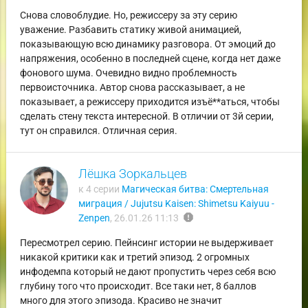
Снова словоблудие. Но, режиссеру за эту серию
уважение. Разбавить статику живой анимацией,
показывающую всю динамику разговора. От эмоций до
напряжения, особенно в последней сцене, когда нет даже
фонового шума. Очевидно видно проблемность
первоисточника. Автор снова рассказывает, а не
показывает, а режиссеру приходится изъё**аться, чтобы
сделать стену текста интересной. В отличии от 3й серии,
тут он справился. Отличная серия.
Лёшка Зоркальцев
к 4 серии
Магическая битва: Смертельная
миграция / Jujutsu Kaisen: Shimetsu Kaiyuu -
report
Zenpen
,
26.01.26 11:13
Пересмотрел серию. Пейнсинг истории не выдерживает
никакой критики как и третий эпизод. 2 огромных
инфодемпа который не дают пропустить через себя всю
глубину того что происходит. Все таки нет, 8 баллов
много для этого эпизода. Красиво не значит