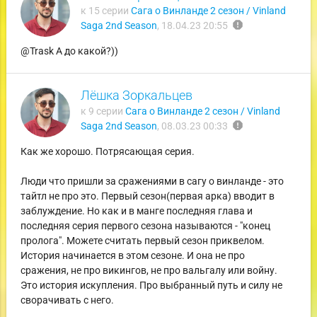
к 15 серии
Сага о Винланде 2 сезон / Vinland
report
Saga 2nd Season
,
18.04.23 20:55
@Trask А до какой?))
Лёшка Зоркальцев
к 9 серии
Сага о Винланде 2 сезон / Vinland
report
Saga 2nd Season
,
08.03.23 00:33
Как же хорошо. Потрясающая серия.
Люди что пришли за сражениями в сагу о винланде - это
тайтл не про это. Первый сезон(первая арка) вводит в
заблуждение. Но как и в манге последняя глава и
последняя серия первого сезона называются - "конец
пролога". Можете считать первый сезон приквелом.
История начинается в этом сезоне. И она не про
сражения, не про викингов, не про вальгалу или войну.
Это история искупления. Про выбранный путь и силу не
сворачивать с него.