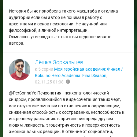
История бы не приобрела такого масштаба и отклика
аудитории если бы автор не понимал работу с
архетипами и основ психологии. Не научной или
философской, а личной интерпретации.
Осмелюсь утверждать, что это вы недооцениваете
автора.
Лёшка Зоркальцев
к 5 серии
Моя геройская академия: Финал /
Boku no Hero Academia: Final Season
,
report
02.11.25 01:08
@PerSonnaYo Психопатия - психопатологический
синдром, проявляющийся в виде сочетания таких черт,
как отсутствие эмпатии по отношению к окружающим,
сниженная способность к состраданию, неспособность к
искреннему раскаянию в причинении вреда другим
людям, лживость, эгоцентричность и поверхностность
эмоциональных реакций. В отличие от социопатии,