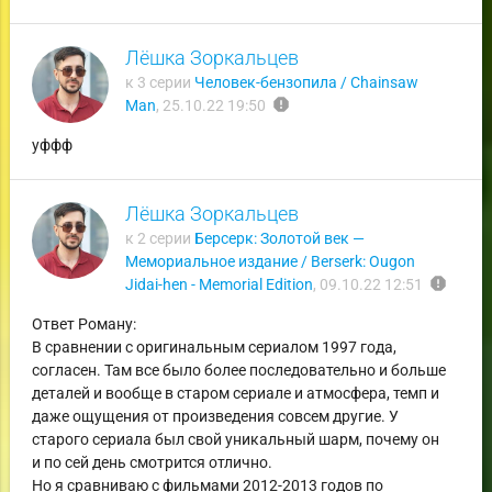
Лёшка Зоркальцев
к 3 серии
Человек-бензопила / Chainsaw
report
Man
,
25.10.22 19:50
уффф
Лёшка Зоркальцев
к 2 серии
Берсерк: Золотой век —
Мемориальное издание / Berserk: Ougon
report
Jidai-hen - Memorial Edition
,
09.10.22 12:51
Ответ Роману:
В сравнении с оригинальным сериалом 1997 года,
согласен. Там все было более последовательно и больше
деталей и вообще в старом сериале и атмосфера, темп и
даже ощущения от произведения совсем другие. У
старого сериала был свой уникальный шарм, почему он
и по сей день смотрится отлично.
Но я сравниваю с фильмами 2012-2013 годов по