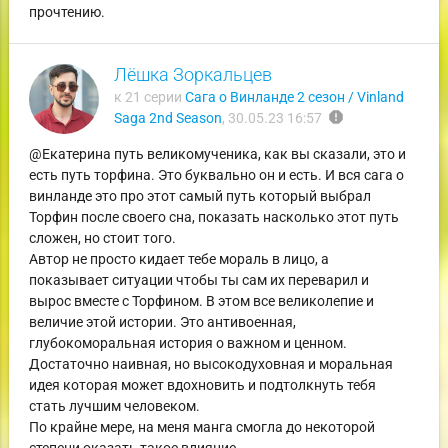
прочтению.
Лёшка Зоркальцев
к 21 серии
Сага о Винланде 2 сезон / Vinland
report
Saga 2nd Season
,
30.05.23 16:57
@Екатерина путь великомученика, как вы сказали, это и
есть путь торфина. Это буквально он и есть. И вся сага о
винланде это про этот самый путь который выбрал
Торфин после своего сна, показать насколько этот путь
сложен, но стоит того.
Автор не просто кидает тебе мораль в лицо, а
показывает ситуации чтобы ты сам их переварил и
вырос вместе с Торфином. В этом все великолепие и
величие этой истории. Это антивоенная,
глубокоморальная история о важном и ценном.
Достаточно наивная, но высокодуховная и моральная
идея которая может вдохновить и подтолкнуть тебя
стать лучшим человеком.
По крайне мере, на меня манга смогла до некоторой