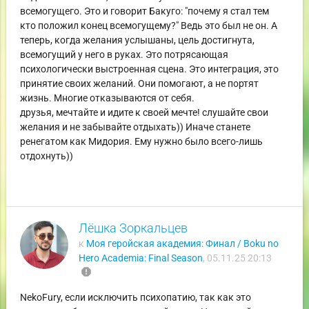
всемогущего. Это и говорит Бакуго: "почему я стал тем
кто положил конец всемогущему?" Ведь это был не он. А
теперь, когда желания услышаны, цель достигнута,
всемогущий у него в руках. Это потрясающая
психологически выстроенная сцена. Это интеграция, это
принятие своих желаний. Они помогают, а не портят
жизнь. Многие отказываются от себя.
друзья, мечтайте и идите к своей мечте! слушайте свои
желания и не забывайте отдыхать)) Иначе станете
ренегатом как Мидория. Ему нужно было всего-лишь
отдохнуть))
Лёшка Зоркальцев
к
Моя геройская академия: Финал / Boku no
Hero Academia: Final Season
,
05.11.25 20:13
report
NekoFury, если исключить психопатию, так как это