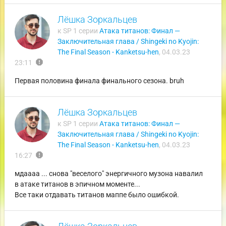
Лёшка Зоркальцев
к SP 1 серии
Атака титанов: Финал —
Заключительная глава / Shingeki no Kyojin:
The Final Season - Kanketsu-hen
,
04.03.23
report
23:11
Первая половина финала финального сезона. bruh
Лёшка Зоркальцев
к SP 1 серии
Атака титанов: Финал —
Заключительная глава / Shingeki no Kyojin:
The Final Season - Kanketsu-hen
,
04.03.23
report
16:27
мдаааа ... снова "веселого" энергичного музона навалил
в атаке титанов в эпичном моменте...
Все таки отдавать титанов маппе было ошибкой.