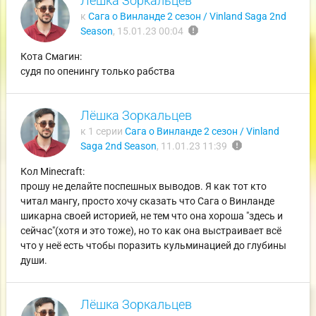
Лёшка Зоркальцев
к
Сага о Винланде 2 сезон / Vinland Saga 2nd
report
Season
,
15.01.23 00:04
Кота Смагин:
судя по опенингу только рабства
Лёшка Зоркальцев
к 1 серии
Сага о Винланде 2 сезон / Vinland
report
Saga 2nd Season
,
11.01.23 11:39
Кол Minecraft:
прошу не делайте поспешных выводов. Я как тот кто
читал мангу, просто хочу сказать что Сага о Винланде
шикарна своей историей, не тем что она хороша "здесь и
сейчас"(хотя и это тоже), но то как она выстраивает всё
что у неё есть чтобы поразить кульминацией до глубины
души.
Лёшка Зоркальцев