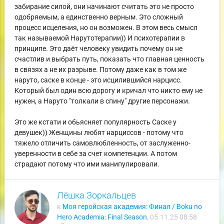
забирание силой, они начинают считать это не просто
одобряемым, а единственно верным. Это сложный
процесс исцеления, но он возможен. В этом весь смысл
так называемой Нарутотерапии)) И психотерапии в
принципе. Это даёт человеку увидить почему он не
счастлив и выбрать путь, показать что главная ценность
в связях а не их разрыве. Потому даже как в том же
наруто, саске в конце - это исцилившийся нарцисс.
Который был один всю дорогу и кричал что никто ему не
нужен, а Наруто "толкали в спину" другие персонажи.
Это же кстати и обьясняет популярность Саске у
девушек)) Женщины любят нарциссов - потому что
тяжело отличить самовлюбленность, от заслуженно-
уверенности в себе за счет компетенции. А потом
страдают потому что ими манипулировали.
Лёшка Зоркальцев
к
Моя геройская академия: Финал / Boku no
Hero Academia: Final Season
,
05.11.25 08:58