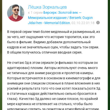
Лёшка Зоркальцев
к 1 серии
Берсерк: Золотой век —
Мемориальное издание / Berserk: Ougon
report
Jidai-hen - Memorial Edition
,
02.10.22 01:18
В первой серии темп более медленный и размеренный, из
за чего, нет ощущения что история торопится, как это
было в фильме. Видимо добавили дополнительный
кадров и не значительных сцен, чтобы задать тон серии.
В общем получилось отличная вводная серия.
Не считаю 3д в этом сериале (и фильмах по которым он
адаптирован) плохим. Авторы используют очень много
не типичных для аниме ракурсов и пролетов камеры.
Которые встречаются в основном в кинематографе и для
анимации они слишком сложные в плане вложения в них
усилий и результата того что они хотят показать(хотя 3д
в статичных кадрах действительно сильно бросается в
глаза). Качество 3д далеко не самое плохое, по крайней
мере картинка не отвлекает на столько, чтобы было
невозможно следить за сюжетом и атмосферой истории,