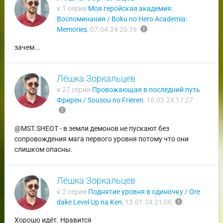
к 1 серии
Моя геройская академия:
Воспоминания / Boku no Hero Academia:
report
Memories
,
07.04.24 20:19
зачем...
Лёшка Зоркальцев
к 27 серии
Провожающая в последний путь
Фрирен / Sousou no Frieren
,
16.03.24 17:27
report
@MST.SHEOT - в земли демонов не пускают без
сопровождения мага первого уровня потому что они
слишком опасны.
Лёшка Зоркальцев
к 2 серии
Поднятие уровня в одиночку / Ore
report
dake Level Up na Ken
,
13.01.24 21:06
Хорошо идёт. Нравится