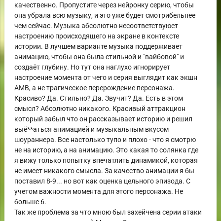
качественно. Пропустите через нейронку серию, чтобы
она убрала всю музыку, и это уже будет смотрибельнее
чем сейчас. Музыка абсолютно несоответствуюет
настроению происходящего на экране в контексте
истории. В лучшем варианте музыка поддерживает
анимацию, чтобы она была стильной и "вайбовой" и
создаёт глубину. Но тут она наглухо игнорирует
настроение момента от чего и серия выглядит как экшн
АМВ, а не трагическое перерождение персонажа.
Красиво? Да. Стильно? Да. Звучит? Да. Есть в этом
смысл? Абсолютно никакого. Красивый аттракцион
который забыл что он рассказывает историю и решил
выё**аться анимацией и музыкальным вкусом
шоураннера. Все настолько тупо и плохо - что я смотрю
не на историю, а на анимацию. Это какая то солянка где
я вижу только попытку впечатлить динамикой, которая
не имеет никакого смысла. За качество анимации я бы
поставил 8-9... но вот как оценка цельного эпизода. С
учетом важности момента для этого персонажа. Не
больше 6.
Так же проблема за что мною был захейчена серии атаки