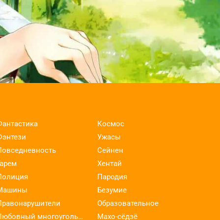
Фантастика
Космос
Фэнтези
Ужасы
Повседневность
Сейнен
Гарем
Хентай
Полиция
Пародия
Машины
Безумие
Правонарушители
Образовательное
Любовный многоугольник
Махо-сёдзё