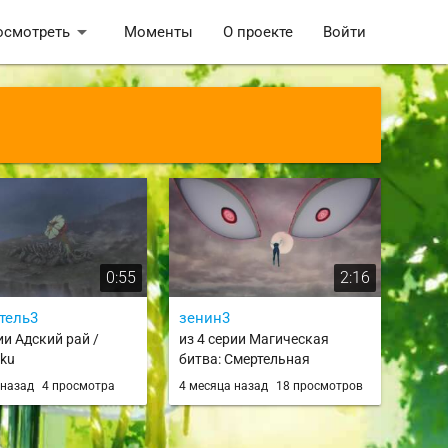
arrow_drop_down
осмотреть
Моменты
О проекте
Войти
0:55
2:16
тель3
зенин3
ии Адский рай /
из 4 серии Магическая
aku
битва: Смертельная
миграция / Jujutsu Kaisen:
 назад
4 просмотра
4 месяца назад
18 просмотров
Shimetsu Kaiyuu - Zenpen