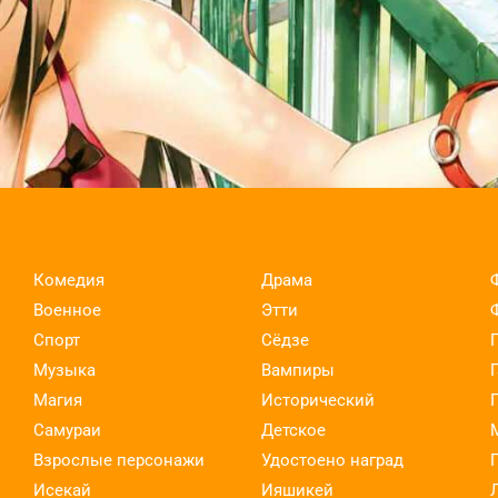
Комедия
Драма
Военное
Этти
Спорт
Сёдзе
Музыка
Вампиры
Магия
Исторический
Самураи
Детское
Взрослые персонажи
Удостоено наград
Исекай
Ияшикей