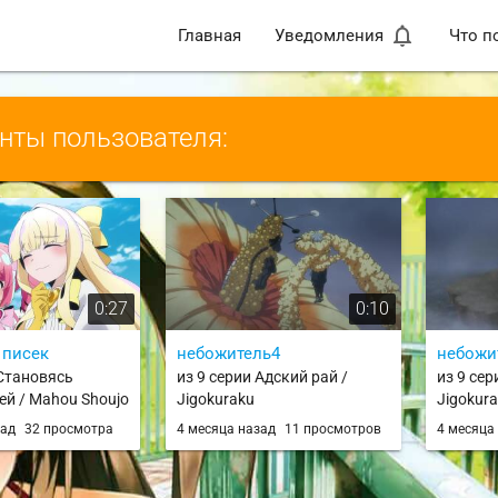
notifications_none
Главная
Уведомления
Что п
ты пользователя:
0:27
0:10
 писек
небожитель4
небожи
 Становясь
из 9 серии Адский рай /
из 9 сер
й / Mahou Shoujo
Jigokuraku
Jigokur
e
зад
32 просмотра
4 месяца назад
11 просмотров
4 месяца