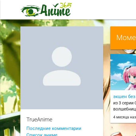
Момен
экшен без
из 3 серии
волшебнице
ni Akogaret
4 месяца на
TrueAnime
Последние комментарии
Список аниме