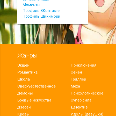
Моменты
Профиль ВКонтакте
Профиль Шикимори
Жанры
Экшен
Приключения
Романтика
Сёнен
Школа
Триллер
Сверхъестественное
Меха
Демоны
Психологическое
Боевые искусства
Супер сила
Дзёсей
Детектив
Кровь
Идолы (девушки)