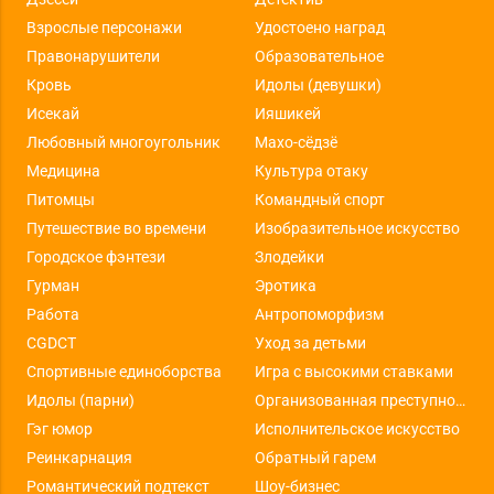
Взрослые персонажи
Удостоено наград
Правонарушители
Образовательное
Кровь
Идолы (девушки)
Исекай
Ияшикей
Любовный многоугольник
Махо-сёдзё
Медицина
Культура отаку
Питомцы
Командный спорт
Путешествие во времени
Изобразительное искусство
Городское фэнтези
Злодейки
Гурман
Эротика
Работа
Антропоморфизм
CGDCT
Уход за детьми
Спортивные единоборства
Игра с высокими ставками
Идолы (парни)
Организованная преступность
Гэг юмор
Исполнительское искусство
Реинкарнация
Обратный гарем
Романтический подтекст
Шоу-бизнес