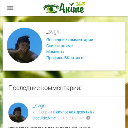
menu
_svgn
Последние комментарии
Список аниме
Моменты
Профиль ВКонтакте
Последние комментарии:
_svgn
к 12 серии
Оккультная девятка /
report
Occultic;Nine
,
21.06.21 21:47