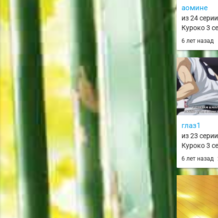
аомине
из 24 сери
Куроко 3 се
Basket 3rd 
6 лет назад
глаз1
из 23 сери
Куроко 3 се
Basket 3rd 
6 лет назад