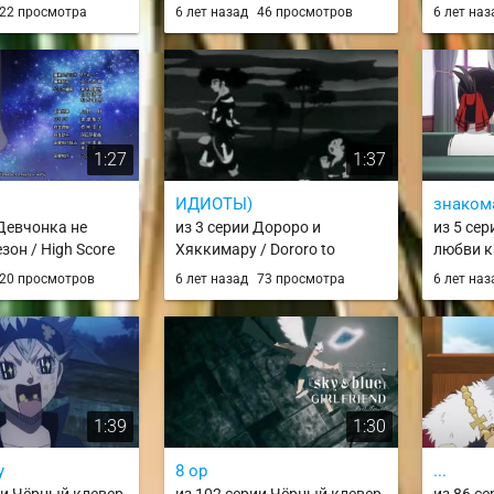
Seishun Full-
22 просмотра
6 лет назад
46 просмотров
6 лет на
en
1:27
1:37
ИДИОТЫ)
знаком
 Девчонка не
из 3 серии Дороро и
из 5 сер
зон / High Score
Хяккимару / Dororo to
любви к
Hyakkimaru
Kaguya-
20 просмотров
6 лет назад
73 просмотра
6 лет на
Tensai-t
Zunouse
1:39
1:30
у
8 op
...