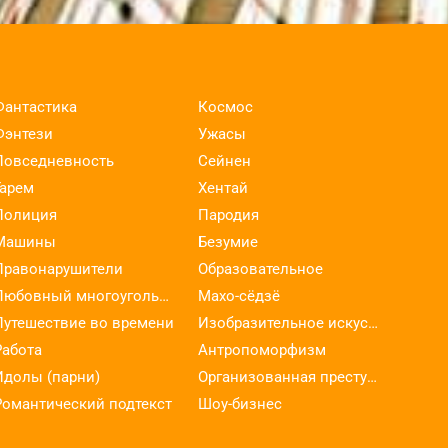
Фантастика
Космос
Фэнтези
Ужасы
Повседневность
Сейнен
Гарем
Хентай
Полиция
Пародия
Машины
Безумие
Правонарушители
Образовательное
Любовный многоугольник
Махо-сёдзё
Путешествие во времени
Изобразительное искусство
Работа
Антропоморфизм
Идолы (парни)
Организованная преступность
Романтический подтекст
Шоу-бизнес