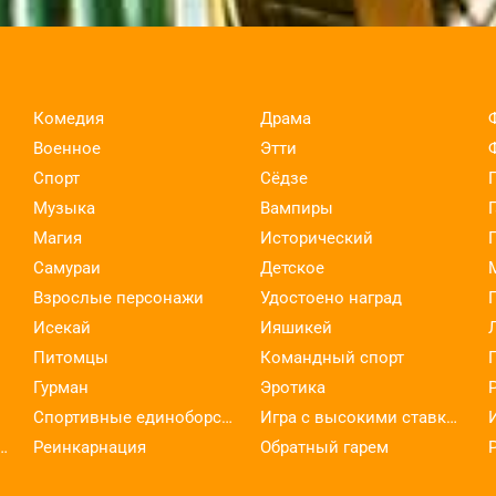
Комедия
Драма
Военное
Этти
Спорт
Сёдзе
Музыка
Вампиры
Магия
Исторический
Самураи
Детское
Взрослые персонажи
Удостоено наград
Исекай
Ияшикей
Питомцы
Командный спорт
Гурман
Эротика
Спортивные единоборства
Игра с высокими ставками
ельское искусство
Реинкарнация
Обратный гарем