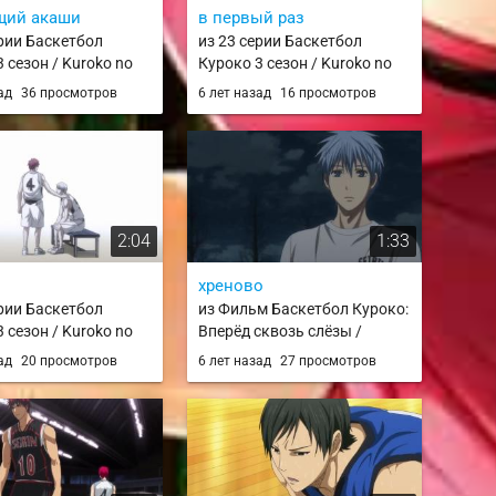
щий акаши
в первый раз
ерии Баскетбол
из 23 серии Баскетбол
 сезон / Kuroko no
Куроко 3 сезон / Kuroko no
rd Season / knb 3
Basket 3rd Season / knb 3
зад
36 просмотров
6 лет назад
16 просмотров
2:04
1:33
хреново
ерии Баскетбол
из Фильм Баскетбол Куроко:
 сезон / Kuroko no
Вперёд сквозь слёзы /
rd Season / knb 3
Kuroko no Basket Movie 2:
зад
20 просмотров
6 лет назад
27 просмотров
Winter Cup - Namida no Saki e