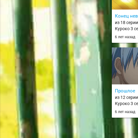
Конец не
из 18 сери
Куроко 3 се
Basket 3rd 
6 лет назад
Прошлое
из 12 сери
Куроко 3 се
Basket 3rd 
6 лет назад