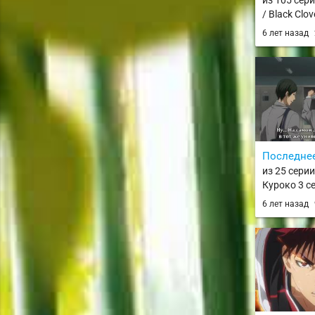
из 105 сер
/ Black Clov
6 лет назад
Последнее
из 25 сери
Куроко 3 се
Basket 3rd 
6 лет назад