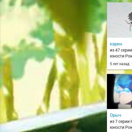
карин
из 47 сери
юности Рок
Rock Lee no 
5 лет назад
Power Nind
Орыч
из 7 серии 
юности Рок