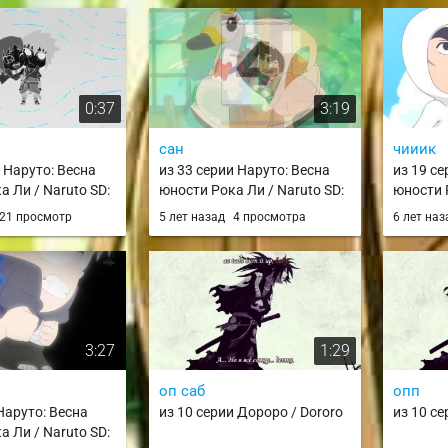
0:37
3:19
сан
чииик
и Наруто: Весна
из 33 серии Наруто: Весна
из 19 се
а Ли / Naruto SD:
юности Рока Ли / Naruto SD:
юности Р
Seishun Full-
Rock Lee no Seishun Full-
Rock Lee
21 просмотр
5 лет назад
4 просмотра
6 лет на
en
Power Ninden
Power N
3:27
1:29
оп саб
опп
Наруто: Весна
из 10 серии Дороро / Dororo
из 10 се
а Ли / Naruto SD: