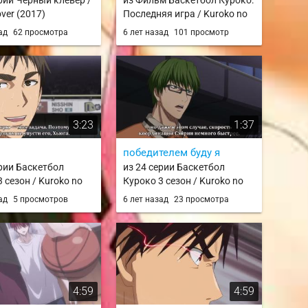
ерии Чёрный клевер /
из Фильм Баскетбол Куроко:
over (2017)
Последняя игра / Kuroko no
Basket Movie 4: Last Game
зад
62 просмотра
6 лет назад
101 просмотр
3:23
1:37
победителем буду я
ерии Баскетбол
из 24 серии Баскетбол
 сезон / Kuroko no
Куроко 3 сезон / Kuroko no
rd Season / knb 3
Basket 3rd Season / knb 3
зад
5 просмотров
6 лет назад
23 просмотра
4:59
4:59