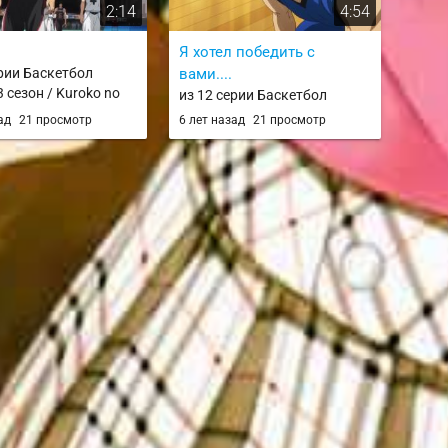
2:14
4:54
Я хотел победить с
ерии Баскетбол
вами....
 сезон / Kuroko no
из 12 серии Баскетбол
rd Season / knb 3
Куроко 3 сезон / Kuroko no
зад
21 просмотр
6 лет назад
21 просмотр
Basket 3rd Season / knb 3