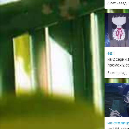
Rock Lee no 
6 лет назад
Power Nind
ед
из 2 серии
промах 2 се
Girl II
6 лет назад
на столиц