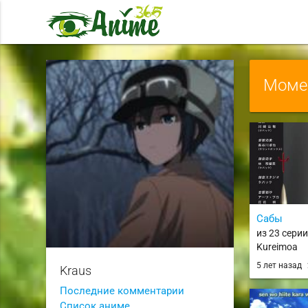
Момен
Сабы
из 23 сери
Kureimoa
5 лет назад
Kraus
Последние комментарии
Список аниме