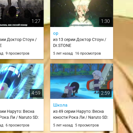
1:27
1:30
op
ерии Доктор Стоун /
из 13 серии Доктор Стоун /
E
Dr.STONE
зад
9 просмотров
5 лет назад
16 просмотров
4:59
2:59
Школа
рии Наруто: Весна
из 49 серии Наруто: Весна
ока Ли / Naruto SD:
юности Рока Ли / Naruto SD:
 no Seishun Full-
Rock Lee no Seishun Full-
зад
6 просмотров
5 лет назад
5 просмотров
inden
Power Ninden