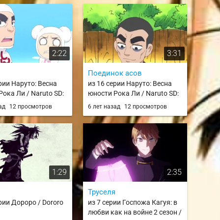
2:22
3:31
Поединок асов
рии Наруто: Весна
из 16 серии Наруто: Весна
ока Ли / Naruto SD:
юности Рока Ли / Naruto SD:
 no Seishun Full-
Rock Lee no Seishun Full-
зад
12 просмотров
6 лет назад
12 просмотров
inden
Power Ninden
1:29
2:35
Труселя
рии Дороро / Dororo
из 7 серии Госпожа Кагуя: в
любви как на войне 2 сезон /