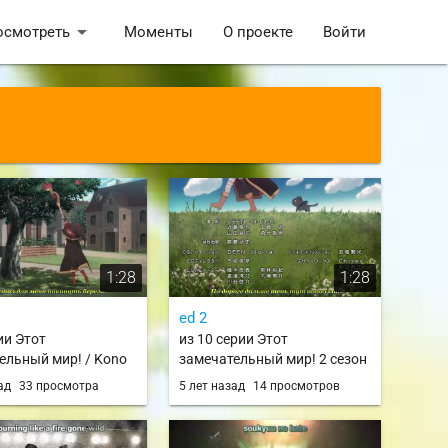
arrow_drop_down
осмотреть
Моменты
О проекте
Войти
1:28
1:28
ed 2
ии Этот
из 10 серии Этот
ельный мир! / Kono
замечательный мир! 2 сезон
ii Sekai ni Shukufuku
/ Kono Subarashii Sekai ni
зад
33 просмотра
5 лет назад
14 просмотров
onosuba
Shukufuku wo! 2 / konosuba 2