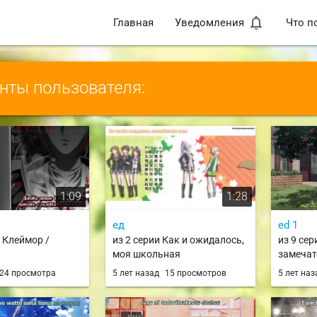
notifications_none
Главная
Уведомления
Что п
ты пользователя:
1:09
1:28
ед
ed 1
и Клеймор /
из 2 серии Как и ожидалось,
из 9 сер
моя школьная
замечат
романтическая жизнь не
Subarash
24 просмотра
5 лет назад
15 просмотров
5 лет на
удалась 2 сезон / Yahari Ore
wo! / k
no Seishun Love Comedy wa
Machigatteiru. Zoku / Oregairu