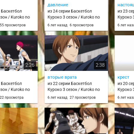
давление
настоя
и Баскетбол
из 24 серии Баскетбол
из 23 с
зон / Kuroko no
Куроко 3 сезон / Kuroko no
Куроко 3
Season / knb 3
Basket 3rd Season / knb 3
Basket 3
55 просмотров
6 лет назад
6 просмотров
6 лет на
2:26
2:38
вторые врата
крест
и Баскетбол
из 22 серии Баскетбол
из 20 с
зон / Kuroko no
Куроко 3 сезон / Kuroko no
Куроко 3
Season / knb 3
Basket 3rd Season / knb 3
Basket 3
22 просмотра
6 лет назад
27 просмотров
6 лет на