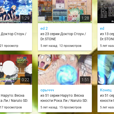
2
1:29
1:28
ed 2
ed
и Доктор Стоун /
из 23 серии Доктор Стоун /
из 13 с
Dr.STONE
Dr.STON
21 просмотр
5 лет назад
12 просмотров
5 лет на
0:22
1:51
орыччч
Конец
и Наруто: Весна
из 51 серии Наруто: Весна
из 51 се
а Ли / Naruto SD:
юности Рока Ли / Naruto SD:
юности Р
Seishun Full-
Rock Lee no Seishun Full-
Rock Lee
17 просмотров
5 лет назад
15 просмотров
5 лет на
en
Power Ninden
Power N