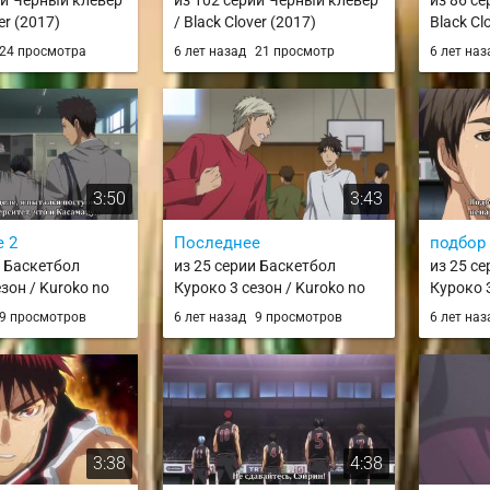
ии Чёрный клевер
из 102 серии Чёрный клевер
из 86 с
er (2017)
/ Black Clover (2017)
Black Cl
24 просмотра
6 лет назад
21 просмотр
6 лет на
3:50
3:43
 2
Последнее
подбор
и Баскетбол
из 25 серии Баскетбол
из 25 с
зон / Kuroko no
Куроко 3 сезон / Kuroko no
Куроко 3
Season / knb 3
Basket 3rd Season / knb 3
Basket 3
9 просмотров
6 лет назад
9 просмотров
6 лет на
3:38
4:38