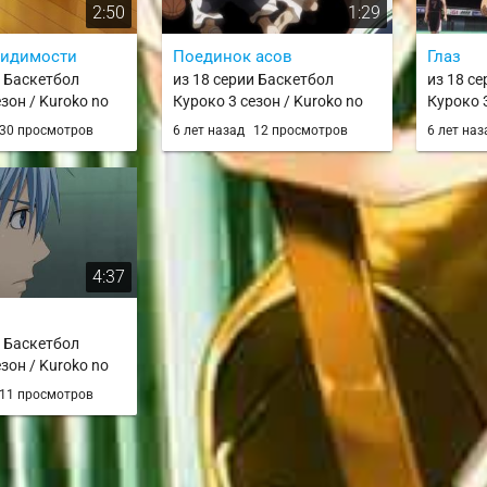
2:50
1:29
видимости
Поединок асов
Глаз
и Баскетбол
из 18 серии Баскетбол
из 18 с
зон / Kuroko no
Куроко 3 сезон / Kuroko no
Куроко 3
Season / knb 3
Basket 3rd Season / knb 3
Basket 3
30 просмотров
6 лет назад
12 просмотров
6 лет на
4:37
и Баскетбол
зон / Kuroko no
Season / knb 3
11 просмотров