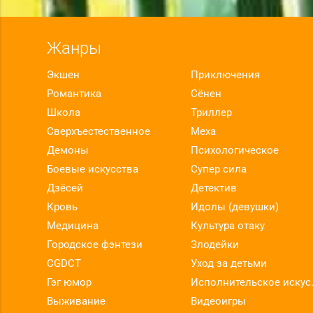
Жанры
Экшен
Приключения
Романтика
Сёнен
Школа
Триллер
Сверхъестественное
Меха
Демоны
Психологическое
Боевые искусства
Супер сила
Дзёсей
Детектив
Кровь
Идолы (девушки)
Медицина
Культура отаку
Городское фэнтези
Злодейки
CGDCT
Уход за детьми
Гэг юмор
Исполнит
Выживание
Видеоигры