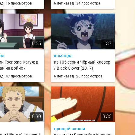
Kaguya-sama wa
зад
16 просмотров
6 лет назад
34 просмотра
Kokurasetai? Tensai-tachi no
Renai Zunousen
0:55
1:37
ая
команда
ии Госпожа Кагуя: в
из 105 серии Чёрный клевер
ак на войне /
/ Black Clover (2017)
sama wa Kokurasetai:
зад
47 просмотров
6 лет назад
26 просмотров
achi no Renai
n
0:30
3:36
прощай акаши