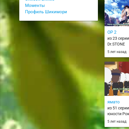
Моменты
Профиль Шикимори
OP 2
из 23 сери
Dr.STONE
5 лет назад
ямато
из 51 сери
юности Рок
Rock Lee no 
5 лет назад
Power Nind