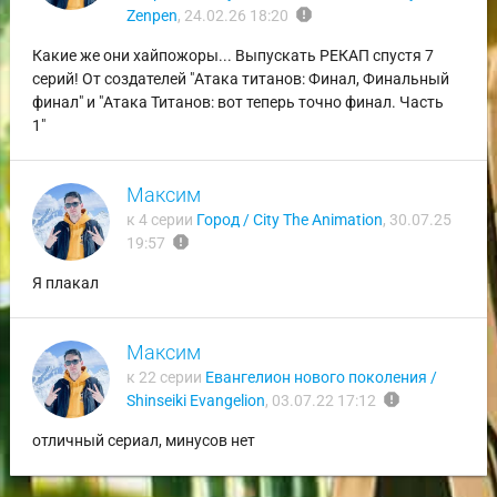
report
Zenpen
,
24.02.26 18:20
Какие же они хайпожоры... Выпускать РЕКАП спустя 7
серий! От создателей "Атака титанов: Финал, Финальный
финал" и "Атака Титанов: вот теперь точно финал. Часть
1"
Максим
к 4 серии
Город / City The Animation
,
30.07.25
report
19:57
Я плакал
Максим
к 22 серии
Евангелион нового поколения /
report
Shinseiki Evangelion
,
03.07.22 17:12
отличный сериал, минусов нет