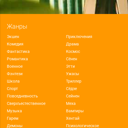
Жанры
Экшен
Приключения
Комедия
Драма
Фантастика
Космос
Романтика
Сёнен
Военное
Этти
Фэнтези
Ужасы
Школа
Триллер
Спорт
Сёдзе
Повседневность
Сейнен
Сверхъестественное
Меха
Музыка
Вампиры
Гарем
Хентай
Демоны
Психологическое