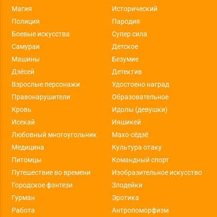
Магия
Исторический
Полиция
Пародия
Боевые искусства
Супер сила
Самураи
Детское
Машины
Безумие
Дзёсей
Детектив
Взрослые персонажи
Удостоено наград
Правонарушители
Образовательное
Кровь
Идолы (девушки)
Исекай
Ияшикей
Любовный многоугольник
Махо-сёдзё
Медицина
Культура отаку
Питомцы
Командный спорт
Путешествие во времени
Изобразительное искусство
Городское фэнтези
Злодейки
Гурман
Эротика
Работа
Антропоморфизм