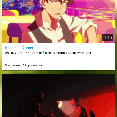
1:15
Красочный ужин
из ONA 2 серии Великий притворщик / Great Pretender
5 лет назад
88 просмотров