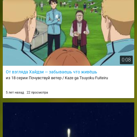
0:08
От взгляда Хайдзи — забываешь что живёшь
из 18 серии Почувствуй ветер / Kaze ga Tsuyoku Fuiteiru
5 лет назад
22 просмотра