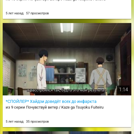
5 лет назад
57 просмотров
1:14
*СПОЙЛЕР* Хайдзи доведёт всех до инфаркта
из 9 серии Почувствуй ветер / Kaze ga Tsuyoku Fuiteiru
5 лет назад
35 просмотров