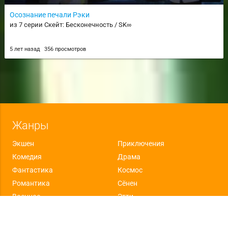
Осознание печали Рэки
из 7 серии Скейт: Бесконечность / SK∞
5 лет назад
356 просмотров
Жанры
Экшен
Приключения
Комедия
Драма
Фантастика
Космос
Романтика
Сёнен
Военное
Этти
Фэнтези
Ужасы
Школа
Триллер