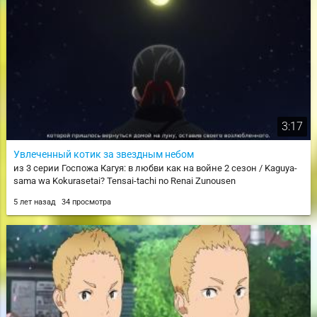
3:17
Увлеченный котик за звездным небом
из 3 серии Госпожа Кагуя: в любви как на войне 2 сезон / Kaguya-
sama wa Kokurasetai? Tensai-tachi no Renai Zunousen
5 лет назад
34 просмотра