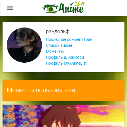
menu
рэндольф
Последние комментарии
Список аниме
Моменты
Профиль Шикимори
Профиль MyAnimeList
Моменты пользователя: