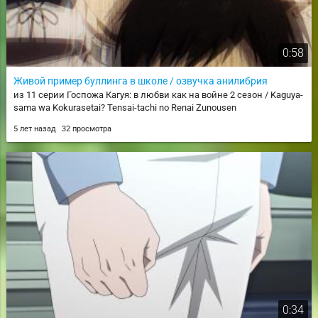
0:58
Живой пример буллинга в школе / озвучка анилибрия
из 11 серии Госпожа Кагуя: в любви как на войне 2 сезон / Kaguya-
sama wa Kokurasetai? Tensai-tachi no Renai Zunousen
5 лет назад
32 просмотра
0:34