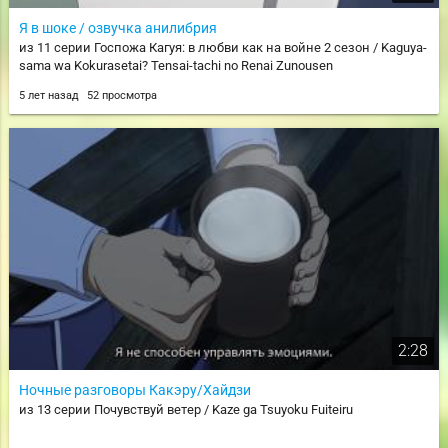
Я в шоке / озвучка анилибрия
из 11 серии Госпожа Кагуя: в любви как на войне 2 сезон / Kaguya-
sama wa Kokurasetai? Tensai-tachi no Renai Zunousen
5 лет назад
52 просмотра
2:28
Ночные разговоры Какэру/Хайдзи
из 13 серии Почувствуй ветер / Kaze ga Tsuyoku Fuiteiru