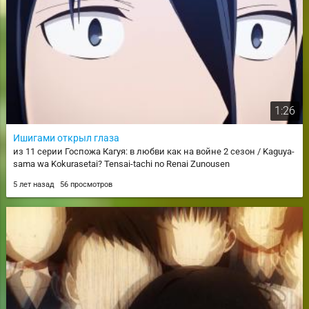
1:26
Ишигами открыл глаза
из 11 серии Госпожа Кагуя: в любви как на войне 2 сезон / Kaguya-
sama wa Kokurasetai? Tensai-tachi no Renai Zunousen
5 лет назад
56 просмотров