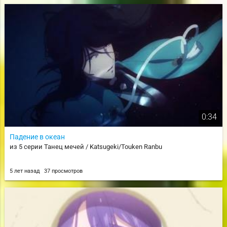
0:34
Падение в океан
из 5 серии Танец мечей / Katsugeki/Touken Ranbu
5 лет назад
37 просмотров