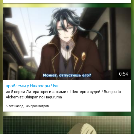
0:54
проблемы у Накахары Чуи
из 5 серии Литераторы и алхимик: Шестерни судей / Bungou to
Alchemist: Shinpan no Haguruma
5 лет назад
45 просмотров