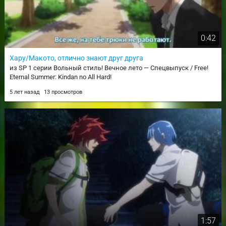
0:42
Хару/Макото, отлично знают друг друга
из SP 1 серии Вольный стиль! Вечное лето — Спецвыпуск / Free!
Eternal Summer: Kindan no All Hard!
5 лет назад
13 просмотров
1:57