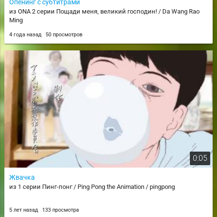
Опенинг с субтитрами
из ONA 2 серии Пощади меня, великий господин! / Da Wang Rao
Ming
4 года назад
50 просмотров
0:05
Жвачка
из 1 серии Пинг-понг / Ping Pong the Animation / pingpong
5 лет назад
133 просмотра