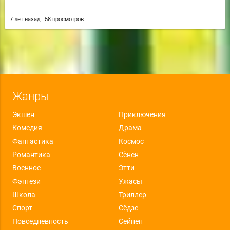
7 лет назад
58 просмотров
Жанры
Экшен
Приключения
Комедия
Драма
Фантастика
Космос
Романтика
Сёнен
Военное
Этти
Фэнтези
Ужасы
Школа
Триллер
Спорт
Сёдзе
Повседневность
Сейнен