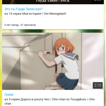
Это ты Гоуда Такео-кун?
из 13 серии Моя история! / Ore Monogatari!!
6 лет назад
61 просмотр
2:15
Побег
из 5 серии Дорога в школу Чио / Chio-chan no Tsuugakuro / chio-
chan