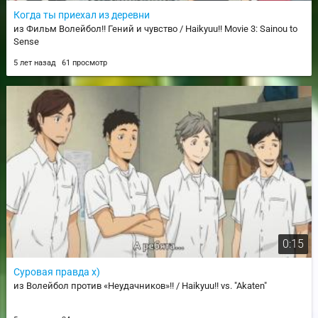
Когда ты приехал из деревни
из Фильм Волейбол!! Гений и чувство / Haikyuu!! Movie 3: Sainou to
Sense
5 лет назад
61 просмотр
0:15
Суровая правда х)
из Волейбол против «Неудачников»!! / Haikyuu!! vs. "Akaten"