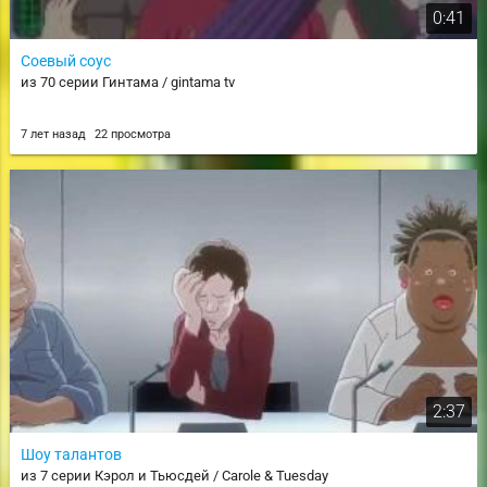
0:41
Соевый соус
из 70 серии Гинтама / gintama tv
7 лет назад
22 просмотра
2:37
Шоу талантов
из 7 серии Кэрол и Тьюсдей / Carole & Tuesday