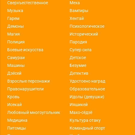
Сверхъестественное
Меха
Музыка
Вампиры
Гарем
Хентай
Демоны
Психологическое
Магия
Исторический
Полиция
Пародия
Боевые искусства
Супер сила
Самураи
Детское
Машины
Безумие
Дзёсей
Детектив
Взрослые персонажи
Удостоено наград
Правонарушители
Образовательное
Кровь
Идолы (девушки)
Исекай
Ияшикей
Любовный многоугольник
Махо-сёдзё
Медицина
Культура отаку
Питомцы
Командный спорт