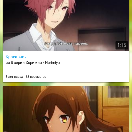
1:16
Красавчик
из 8 серии Хоримия / Horimiya
5 лет назад
63 просмотра