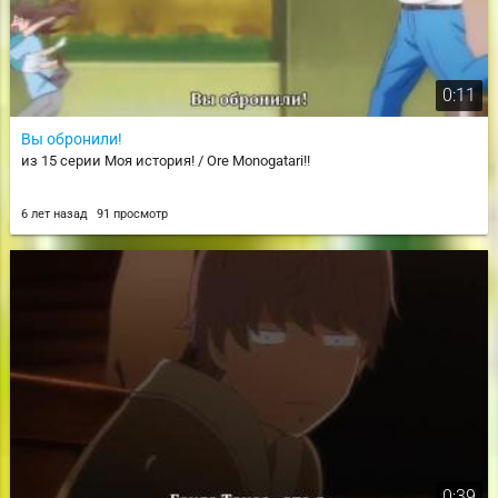
0:11
Вы обронили!
из 15 серии Моя история! / Ore Monogatari!!
6 лет назад
91 просмотр
0:39