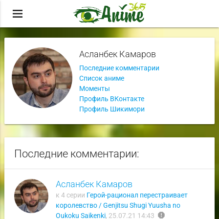
menu
Асланбек Камаров
Последние комментарии
Список аниме
Моменты
Профиль ВКонтакте
Профиль Шикимори
Последние комментарии:
Асланбек Камаров
к 4 серии
Герой-рационал перестраивает
королевство / Genjitsu Shugi Yuusha no
report
Oukoku Saikenki
,
25.07.21 14:43