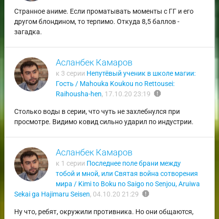
Странное аниме. Если проматывать моменты с ГГ и его
другом блондином, то терпимо. Откуда 8,5 баллов -
загадка.
Асланбек Камаров
к 3 серии
Непутёвый ученик в школе магии:
Гость / Mahouka Koukou no Rettousei:
report
Raihousha-hen
,
17.10.20 23:19
Столько воды в серии, что чуть не захлебнулся при
просмотре. Видимо ковид сильно ударил по индустрии.
Асланбек Камаров
к 1 серии
Последнее поле брани между
тобой и мной, или Святая война сотворения
мира / Kimi to Boku no Saigo no Senjou, Aruiwa
report
Sekai ga Hajimaru Seisen
,
04.10.20 21:29
Ну что, ребят, окружили противника. Но они общаются,