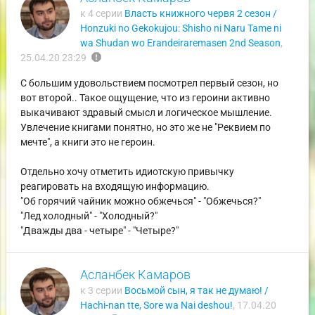
к 4 серии
Власть книжного червя 2 сезон /
Honzuki no Gekokujou: Shisho ni Naru Tame ni
wa Shudan wo Erandeiraremasen 2nd Season
,
report
25.04.20 23:29
С большим удовольствием посмотрел первый сезон, но
вот второй.. Такое ощущение, что из героини активно
выкачивают здравый смысл и логическое мышление.
Увлечение книгами понятно, но это же не "Реквием по
мечте", а книги это не героин.
Отдельно хочу отметить идиотскую привычку
реагировать на входящую информацию.
"Об горячий чайник можно обжечься" - "Обжечься?"
"Лед холодный" - "Холодный?"
"Дважды два - четыре" - "Четыре?"
Асланбек Камаров
к 3 серии
Восьмой сын, я так не думаю! /
Hachi-nan tte, Sore wa Nai deshou!
,
17.04.20