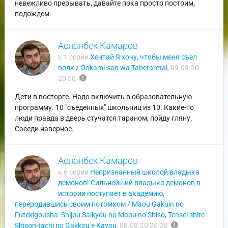
невежливо прерывать, давайте пока просто постоим,
подождем.
Асланбек Камаров
к 1 серии
Хентай Я хочу, чтобы меня съел
волк / Ookami-san wa Taberaretai
,
09.09.20
report
20:50
Дети в восторге. Надо включить в образовательную
программу. 10 "съеденных" школьниц из 10. Какие-то
люди правда в дверь стучатся тараном, пойду гляну.
Соседи наверное.
Асланбек Камаров
к 6 серии
Непризнанный школой владыка
демонов! Сильнейший владыка демонов в
истории поступает в академию,
переродившись своим потомком / Maou Gakuin no
Futekigousha: Shijou Saikyou no Maou no Shiso, Tensei shite
report
Shison-tachi no Gakkou e Kayou
,
08.08.20 20:28