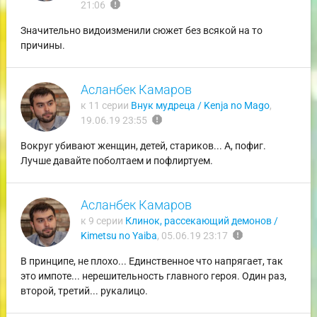
report
21:06
Значительно видоизменили сюжет без всякой на то
причины.
Асланбек Камаров
к 11 серии
Внук мудреца / Kenja no Mago
,
report
19.06.19 23:55
Вокруг убивают женщин, детей, стариков... А, пофиг.
Лучше давайте поболтаем и пофлиртуем.
Асланбек Камаров
к 9 серии
Клинок, рассекающий демонов /
report
Kimetsu no Yaiba
,
05.06.19 23:17
В принципе, не плохо... Единственное что напрягает, так
это импоте... нерешительность главного героя. Один раз,
второй, третий... рукалицо.