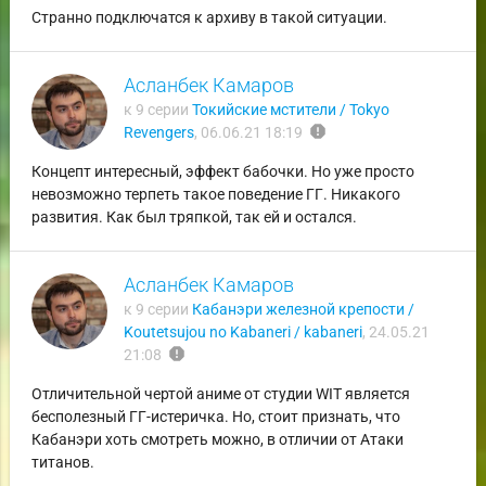
Странно подключатся к архиву в такой ситуации.
Асланбек Камаров
к 9 серии
Токийские мстители / Tokyo
report
Revengers
,
06.06.21 18:19
Концепт интересный, эффект бабочки. Но уже просто
невозможно терпеть такое поведение ГГ. Никакого
развития. Как был тряпкой, так ей и остался.
Асланбек Камаров
к 9 серии
Кабанэри железной крепости /
Koutetsujou no Kabaneri / kabaneri
,
24.05.21
report
21:08
Отличительной чертой аниме от студии WIT является
бесполезный ГГ-истеричка. Но, стоит признать, что
Кабанэри хоть смотреть можно, в отличии от Атаки
титанов.