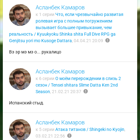
Асланбек Камаров
к 1 серии
Что, если чрезвычайно развитая
ролевая игра с полным погружением
вызывает большее привыкание, чем
реальность / Kyuukyoku Shinka shita Full Dive RPG ga
report
Genjitsu yori mo Kusoge Dattara
,
04.04.21 20:09
Вэ эр мэ мэ о... рукалицо
Асланбек Камаров
к 6 серии
О моём перерождении в слизь 2
сезон / Tensei shitara Slime Datta Ken 2nd
report
Season
,
21.02.21 20:37
Испанский стыд.
Асланбек Камаров
к 5 серии
Атака титанов / Shingeki no Kyojin
,
report
03.02.21 22:56