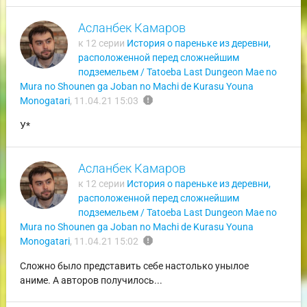
Асланбек Камаров
к 12 серии
История о пареньке из деревни,
расположенной перед сложнейшим
подземельем / Tatoeba Last Dungeon Mae no
Mura no Shounen ga Joban no Machi de Kurasu Youna
report
Monogatari
,
11.04.21 15:03
У*
Асланбек Камаров
к 12 серии
История о пареньке из деревни,
расположенной перед сложнейшим
подземельем / Tatoeba Last Dungeon Mae no
Mura no Shounen ga Joban no Machi de Kurasu Youna
report
Monogatari
,
11.04.21 15:02
Сложно было представить себе настолько унылое
аниме. А авторов получилось...