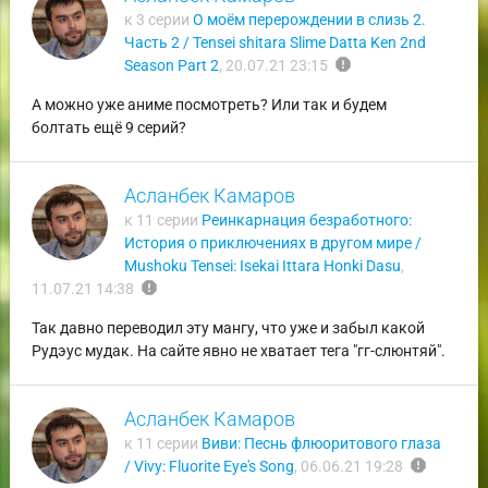
к 3 серии
О моём перерождении в слизь 2.
Часть 2 / Tensei shitara Slime Datta Ken 2nd
report
Season Part 2
,
20.07.21 23:15
А можно уже аниме посмотреть? Или так и будем
болтать ещё 9 серий?
Асланбек Камаров
к 11 серии
Реинкарнация безработного:
История о приключениях в другом мире /
Mushoku Tensei: Isekai Ittara Honki Dasu
,
report
11.07.21 14:38
Так давно переводил эту мангу, что уже и забыл какой
Рудэус мудак. На сайте явно не хватает тега "гг-слюнтяй".
Асланбек Камаров
к 11 серии
Виви: Песнь флюоритового глаза
report
/ Vivy: Fluorite Eye's Song
,
06.06.21 19:28