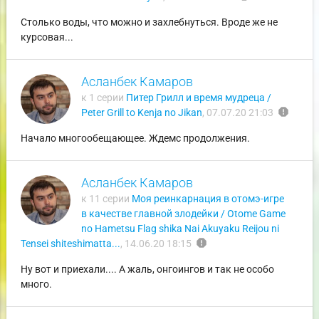
Столько воды, что можно и захлебнуться. Вроде же не
курсовая...
Асланбек Камаров
к 1 серии
Питер Грилл и время мудреца /
report
Peter Grill to Kenja no Jikan
,
07.07.20 21:03
Начало многообещающее. Ждемс продолжения.
Асланбек Камаров
к 11 серии
Моя реинкарнация в отомэ-игре
в качестве главной злодейки / Otome Game
no Hametsu Flag shika Nai Akuyaku Reijou ni
report
Tensei shiteshimatta...
,
14.06.20 18:15
Ну вот и приехали.... А жаль, онгоингов и так не особо
много.