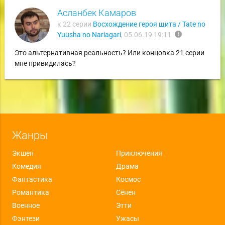
Асланбек Камаров
к 22 серии
Восхождение героя щита / Tate no
report
Yuusha no Nariagari
,
05.06.19 19:11
Это альтернативная реальность? Или концовка 21 серии
мне привидилась?
Жанры
Экшен
Приключения
Комедия
Драма
Фантастика
Космос
Романтика
Сёнен
Военное
Этти
Фэнтези
Ужасы