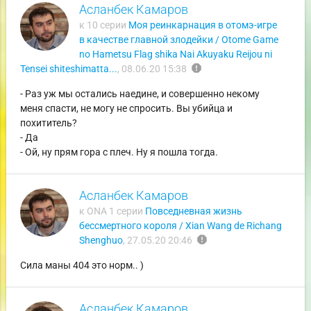
Асланбек Камаров
к 10 серии
Моя реинкарнация в отомэ-игре
в качестве главной злодейки / Otome Game
no Hametsu Flag shika Nai Akuyaku Reijou ni
report
Tensei shiteshimatta...
,
08.06.20 15:38
- Раз уж мы остались наедине, и совершенно некому
меня спасти, не могу не спросить. Вы убийца и
похититель?
- Да
- Ой, ну прям гора с плеч. Ну я пошла тогда.
Асланбек Камаров
к ONA 1 серии
Повседневная жизнь
бессмертного короля / Xian Wang de Richang
report
Shenghuo
,
27.05.20 20:46
Сила маны 404 это норм.. )
Асланбек Камаров