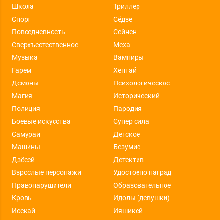
Школа
Триллер
Спорт
Сёдзе
Повседневность
Сейнен
Сверхъестественное
Меха
Музыка
Вампиры
Гарем
Хентай
Демоны
Психологическое
Магия
Исторический
Полиция
Пародия
Боевые искусства
Супер сила
Самураи
Детское
Машины
Безумие
Дзёсей
Детектив
Взрослые персонажи
Удостоено наград
Правонарушители
Образовательное
Кровь
Идолы (девушки)
Исекай
Ияшикей