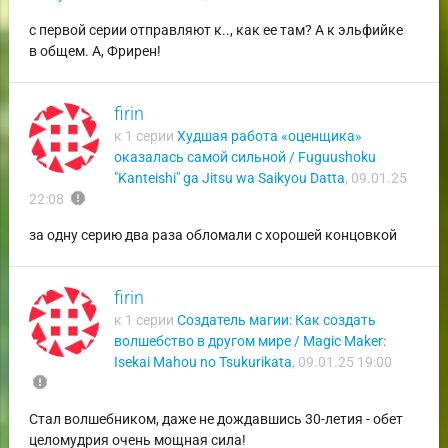
с первой серии отправляют к.., как ее там? А к эльфийке
в общем. А, Фрирен!
firin
к 1 серии
Худшая работа «оценщика»
оказалась самой сильной / Fuguushoku
"Kanteishi" ga Jitsu wa Saikyou Datta
,
09.01.25
report
22:08
за одну серию два раза обломали с хорошей концовкой
firin
к 1 серии
Создатель магии: Как создать
волшебство в другом мире / Magic Maker:
Isekai Mahou no Tsukurikata
,
09.01.25 19:00
report
Стал волшебником, даже не дождавшись 30-летия - обет
целомудрия очень мощная сила!