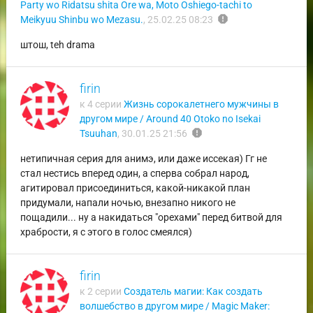
Party wo Ridatsu shita Ore wa, Moto Oshiego-tachi to
report
Meikyuu Shinbu wo Mezasu.
,
25.02.25 08:23
штош, teh drama
firin
к 4 серии
Жизнь сорокалетнего мужчины в
другом мире / Around 40 Otoko no Isekai
report
Tsuuhan
,
30.01.25 21:56
нетипичная серия для анимэ, или даже иссекая) Гг не
стал нестись вперед один, а сперва собрал народ,
агитировал присоединиться, какой-никакой план
придумали, напали ночью, внезапно никого не
пощадили... ну а накидаться "орехами" перед битвой для
храбрости, я с этого в голос смеялся)
firin
к 2 серии
Создатель магии: Как создать
волшебство в другом мире / Magic Maker: