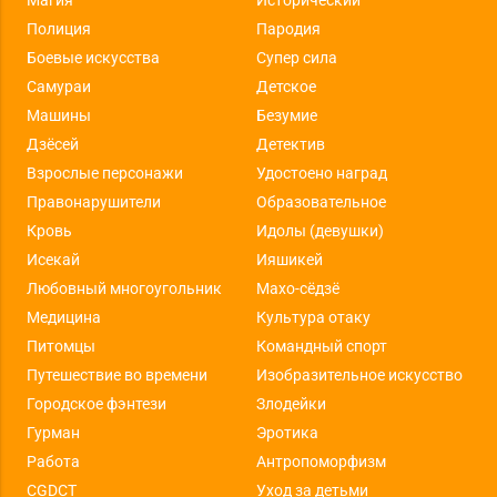
Магия
Исторический
Полиция
Пародия
Боевые искусства
Супер сила
Самураи
Детское
Машины
Безумие
Дзёсей
Детектив
Взрослые персонажи
Удостоено наград
Правонарушители
Образовательное
Кровь
Идолы (девушки)
Исекай
Ияшикей
Любовный многоугольник
Махо-сёдзё
Медицина
Культура отаку
Питомцы
Командный спорт
Путешествие во времени
Изобразительное искусство
Городское фэнтези
Злодейки
Гурман
Эротика
Работа
Антропоморфизм
CGDCT
Уход за детьми