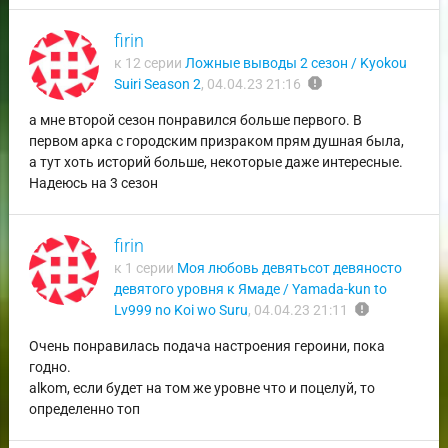
firin
к 12 серии
Ложные выводы 2 сезон / Kyokou
report
Suiri Season 2
,
04.04.23 21:16
а мне второй сезон понравился больше первого. В
первом арка с городским призраком прям душная была,
а тут хоть историй больше, некоторые даже интересные.
Надеюсь на 3 сезон
firin
к 1 серии
Моя любовь девятьсот девяносто
девятого уровня к Ямаде / Yamada-kun to
report
Lv999 no Koi wo Suru
,
04.04.23 21:11
Очень понравилась подача настроения героини, пока
годно.
alkom, если будет на том же уровне что и поцелуй, то
определенно топ