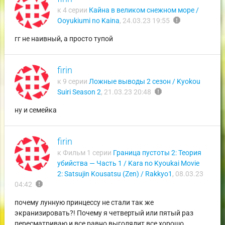
к 4 серии
Кайна в великом снежном море /
report
Ooyukiumi no Kaina
,
24.03.23 19:55
гг не наивный, а просто тупой
firin
к 9 серии
Ложные выводы 2 сезон / Kyokou
report
Suiri Season 2
,
21.03.23 20:48
ну и семейка
firin
к Фильм 1 серии
Граница пустоты 2: Теория
убийства — Часть 1 / Kara no Kyoukai Movie
2: Satsujin Kousatsu (Zen) / Rakkyo1
,
08.03.23
report
04:42
почему лунную принцессу не стали так же
экранизировать?! Почему я четвертый или пятый раз
пересматриваю и все равно выголядит все хорошо