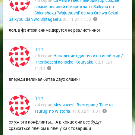
к 6 серии
Самый известный диктор создаёт
самый великий в мире клан / Saikyou no
Shienshoku "Wajutsushi" de Aru Ore wa Sekai
report
Saikyou Clan wo Shitagaeru
,
05.11.24 11:53
лол, в фэнтези аниме дерутся не реалистично!
firin
к 6 серии
Нападение одиночки на иной мир /
Hitoribocchi no Isekai Kouryaku
,
02.11.24
report
11:13
впереди великая битва двух ояшей!
firin
к 4 серии
Меч и жезл Вистории / Tsue to
report
Tsurugi no Wistoria
,
11.08.24 11:31
ох уж эти конфликты... А в конце они все будут
сражаться плечом к плечу как товарищи