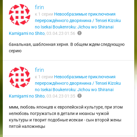
firin
к 1 серии
Невообразимые приключения
перерождённого дворянина / Tensei Kizoku
no Isekai Boukenroku: Jichou wo Shiranai
report
Kamigami no Shito
,
03.04.23 01:56
банальная, шаблонная херня. В общем ждем следующую
серию
firin
к 1 серии
Невообразимые приключения
перерождённого дворянина / Tensei Kizoku
no Isekai Boukenroku: Jichou wo Shiranai
report
Kamigami no Shito
,
03.04.23 01:35
ммм, любовь японцев к европейской культуре, при этом
нелюбовь погружаться в детали и нюансы чужой
культуры и творит подобные исекаи - сын второй жены
пятой наложнецы