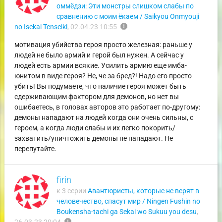
оммёдзи: Эти монстры слишком слабы по
сравнению с моим ёкаем / Saikyou Onmyouji
report
no Isekai Tenseiki
,
02.04.23 10:55
мотивация убийства героя просто железная: раньше у
людей не было армий и герой был нужен. А сейчас у
людей есть армии всякие. Усилить армию еще имба-
юнитом в виде героя? Не, че за бред?! Надо его просто
убить! Вы подумаете, что наличие героя может быть
сдерживающим фактором для демонов, но нет вы
ошибаетесь, в головах авторов это работает по-другому:
демоны нападают на людей когда они очень сильны, с
героем, а когда люди слабы и их легко покорить/
захватить/уничтожить демоны не нападают. Не
перепутайте.
firin
к 3 серии
Авантюристы, которые не верят в
человечество, спасут мир / Ningen Fushin no
Boukensha-tachi ga Sekai wo Sukuu you desu
,
report