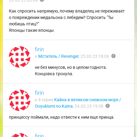
26.03.23 20:04
Как спросить напрямую, почему владелец не переживает
о повреждении медальона с лебедем? Спросить "Ты
любишь птиц?"
Японцы такие японцы
firin
report
к
Мститель / Revenger
,
25.03.23 18:06
не без минусов, но в целом годнота.
Концовка тронула.
firin
к 4 серии
Кайна в великом снежном море /
report
Ooyukiumi no Kaina
,
24.03.23 19:58
принцессу поймали, надо отвести к ним еще принца.
firin