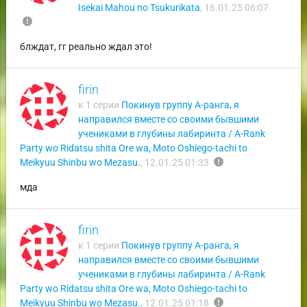
Isekai Mahou no Tsukurikata
,
16.01.25 06:07
report
блждат, гг реально ждал это!
firin
к 1 серии
Покинув группу А-ранга, я
направился вместе со своими бывшими
учениками в глубины лабиринта / A-Rank
Party wo Ridatsu shita Ore wa, Moto Oshiego-tachi to
report
Meikyuu Shinbu wo Mezasu.
,
12.01.25 01:33
мда
firin
к 1 серии
Покинув группу А-ранга, я
направился вместе со своими бывшими
учениками в глубины лабиринта / A-Rank
Party wo Ridatsu shita Ore wa, Moto Oshiego-tachi to
report
Meikyuu Shinbu wo Mezasu.
,
12.01.25 01:18