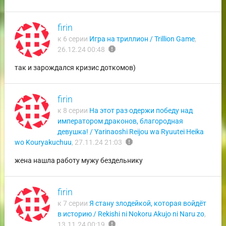
firin
к 6 серии
Игра на триллион / Trillion Game
,
report
26.12.24 00:48
так и зарождался кризис доткомов)
firin
к 8 серии
На этот раз одержи победу над
императором драконов, благородная
девушка! / Yarinaoshi Reijou wa Ryuutei Heika
report
wo Kouryakuchuu
,
27.11.24 21:03
жена нашла работу мужу бездельнику
firin
к 7 серии
Я стану злодейкой, которая войдёт
в историю / Rekishi ni Nokoru Akujo ni Naru zo
,
report
13.11.24 00:19