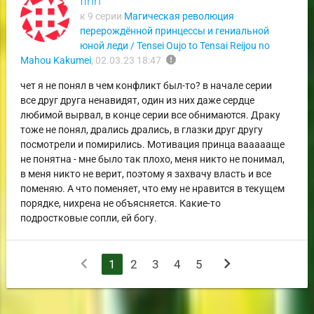
firin
к 9 серии
Магическая революция
перерождённой принцессы и гениальной
юной леди / Tensei Oujo to Tensai Reijou no
report
Mahou Kakumei
,
02.03.23 18:47
чет я не понял в чем конфликт был-то? в начале серии
все друг друга ненавидят, один из них даже сердце
любимой вырвал, в конце серии все обнимаются. Драку
тоже не понял, дрались дрались, в глазки друг другу
посмотрели и помирились. Мотивация принца ваааааще
не понятна - мне было так плохо, меня никто не понимал,
в меня никто не верит, поэтому я захвачу власть и все
поменяю. А что поменяет, что ему не нравится в текущем
порядке, нихрена не объясняется. Какие-то
подростковые сопли, ей богу.
chevron_left
chevron_right
1
2
3
4
5