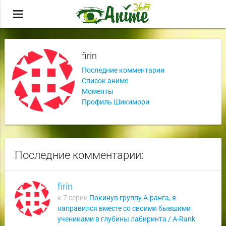
menu
firin
Последние комментарии
Список аниме
Моменты
Профиль Шикимори
Последние комментарии:
firin
к 7 серии
Покинув группу А-ранга, я
направился вместе со своими бывшими
учениками в глубины лабиринта / A-Rank