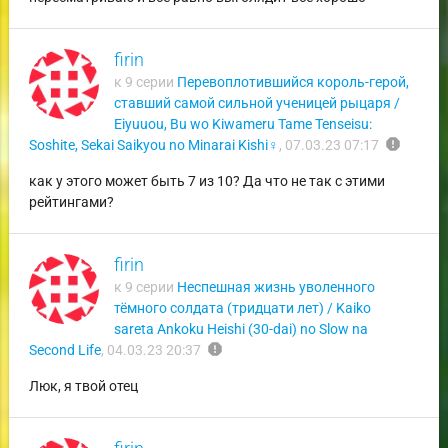
firin
к 9 серии
Перевоплотившийся король-герой,
ставший самой сильной ученицей рыцаря /
Eiyuuou, Bu wo Kiwameru Tame Tenseisu:
report
Soshite, Sekai Saikyou no Minarai Kishi♀
,
07.03.23 07:17
как у этого может быть 7 из 10? Да что не так с этими
рейтингами?
firin
к 9 серии
Неспешная жизнь уволенного
тёмного солдата (тридцати лет) / Kaiko
sareta Ankoku Heishi (30-dai) no Slow na
report
Second Life
,
04.03.23 20:37
Люк, я твой отец