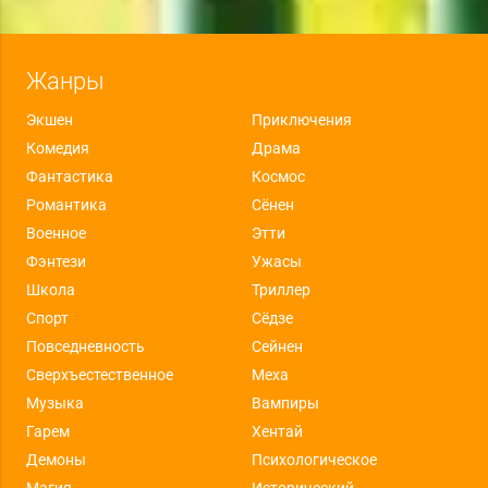
Жанры
Экшен
Приключения
Комедия
Драма
Фантастика
Космос
Романтика
Сёнен
Военное
Этти
Фэнтези
Ужасы
Школа
Триллер
Спорт
Сёдзе
Повседневность
Сейнен
Сверхъестественное
Меха
Музыка
Вампиры
Гарем
Хентай
Демоны
Психологическое