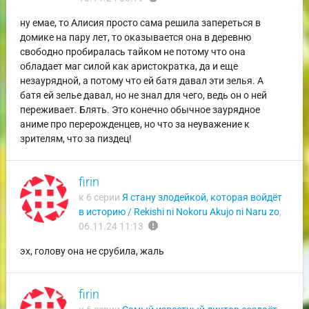
ну емае, то Алисия просто сама решила запереться в
домике на пару лет, то оказывается она в деревню
свободно пробиралась тайком не потому что она
обладает маг силой как аристократка, да и еще
незаурядной, а потому что ей батя давал эти зелья. А
батя ей зелье давал, но не знал для чего, ведь он о ней
переживает. Блять. Это конечно обычное заурядное
аниме про перерожденцев, но что за неуважение к
зрителям, что за пиздец!
firin
к 6 серии
Я стану злодейкой, которая войдёт
в историю / Rekishi ni Nokoru Akujo ni Naru zo
,
report
06.11.24 11:13
эх, голову она не срубила, жаль
firin