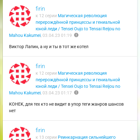
firin
к 12 серии
Магическая революция
перерождённой принцессы и гениальной
юной леди / Tensei Oujo to Tensai Reijou no
report
Mahou Kakumei
,
03.04.23 01:19
Виктор Лапин, а ну и ты в тот же котел
firin
к 12 серии
Магическая революция
перерождённой принцессы и гениальной
юной леди / Tensei Oujo to Tensai Reijou no
report
Mahou Kakumei
,
03.04.23 01:17
KOHEK, для тех кто не видит в упор теги жанров шансов
нет
firin
к 13 серии
Реинкарнация сильнейшего