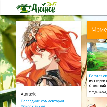
Момен
Рогатая с
из 1 серии 
Столетний кв
100-nen Qu
2 года наза
Ataraxia
Последние комментарии
Список аниме