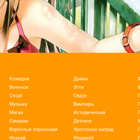
Kouho no Mattari Isekai Life
Комедия
Драма
Военное
Этти
Спорт
Сёдзе
Музыка
Вампиры
Магия
Исторический
Самураи
Детское
Взрослые персонажи
Удостоено наград
Исекай
Ияшикей