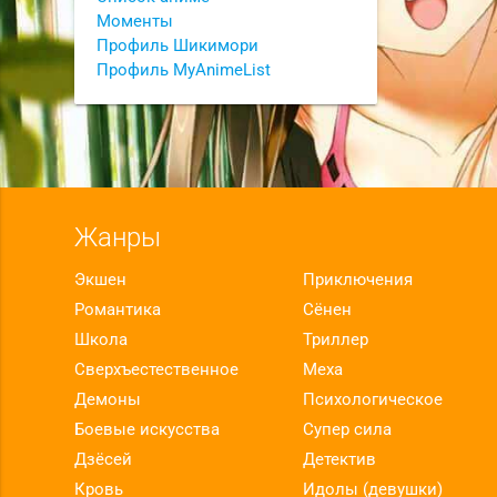
Моменты
Профиль Шикимори
Профиль MyAnimeList
Жанры
Экшен
Приключения
Романтика
Сёнен
Школа
Триллер
Сверхъестественное
Меха
Демоны
Психологическое
Боевые искусства
Супер сила
Дзёсей
Детектив
Кровь
Идолы (девушки)