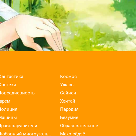
Фантастика
Космос
Фэнтези
Ужасы
Повседневность
Сейнен
Гарем
Хентай
Полиция
Пародия
Машины
Безумие
Правонарушители
Образовательное
Любовный многоугольник
Махо-сёдзё