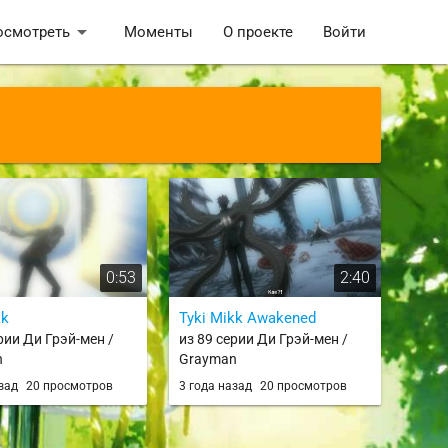
arrow_drop_down
осмотреть
Моменты
О проекте
Войти
0:53
2:40
kk
Tyki Mikk Awakened
рии Ди Грэй-мен /
из 89 серии Ди Грэй-мен /
n
Grayman
азад
20 просмотров
3 года назад
20 просмотров