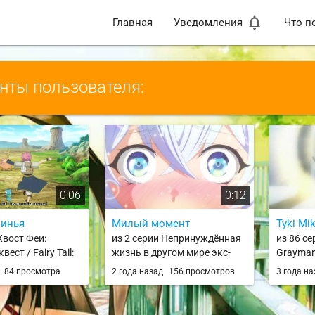
notifications_none
Главная
Уведомления
Что п
ты пользователя:
0:06
0:12
винья
Милый момент
Tyki Mi
Хвост Феи:
из 2 серии Непринуждённая
из 86 се
ест / Fairy Tail:
жизнь в другом мире экс-
Grayma
est
кандидата в герои,
д
84 просмотра
2 года назад
156 просмотров
3 года н
оказавшегося читером со
второго уровня / Lv2 kara
Cheat datta Motoyuusha