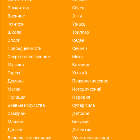
Романтика
Сёнен
Военное
Этти
Фэнтези
Ужасы
Школа
Триллер
Спорт
Сёдзе
Повседневность
Сейнен
Сверхъестественное
Меха
Музыка
Вампиры
Гарем
Хентай
Демоны
Психологическое
Магия
Исторический
Полиция
Пародия
Боевые искусства
Супер сила
Самураи
Детское
Машины
Безумие
Дзёсей
Детектив
Взрослые персонажи
Удостоено наград