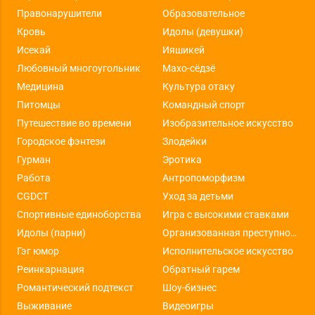
Правонарушители
Образовательное
Кровь
Идолы (девушки)
Исекай
Ияшикей
Любовный многоугольник
Махо-сёдзё
Медицина
Культура отаку
Питомцы
Командный спорт
Путешествие во времени
Изобразительное искусство
Городское фэнтези
Злодейки
Гурман
Эротика
Работа
Антропоморфизм
CGDCT
Уход за детьми
Спортивные единоборства
Игра с высокими ставками
Идолы (парни)
Организованная преступность
Гэг юмор
Исполнительское искусство
Реинкарнация
Обратный гарем
Романтический подтекст
Шоу-бизнес
Выживание
Видеоигры