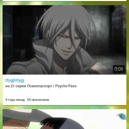
0:06
tfygjhtfyjg
из 21 серии Психопаспорт / Psycho Pass
4 года назад
55 просмотров