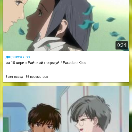
0:24
дщзшожхюэ
из 10 серии Райский поцелуй / Paradise Kiss
5 лет назад
56 просмотров