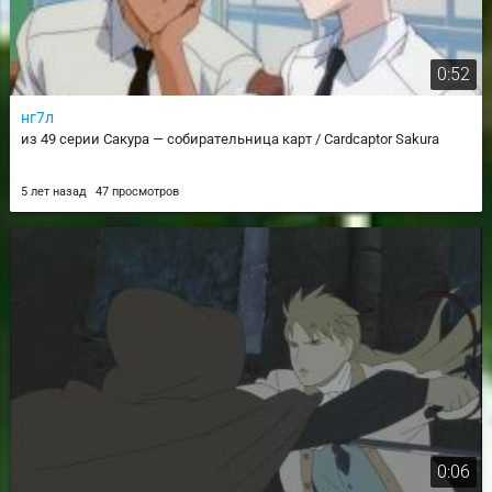
0:52
нг7л
из 49 серии Сакура — собирательница карт / Cardcaptor Sakura
5 лет назад
47 просмотров
0:06