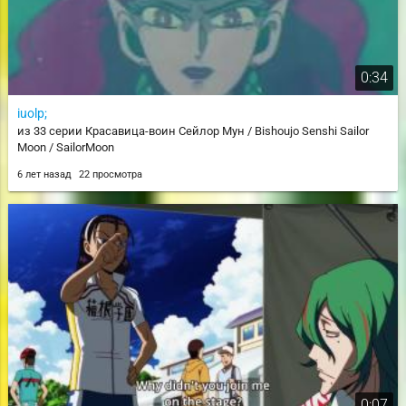
0:34
iuolp;
из 33 серии Красавица-воин Сейлор Мун / Bishoujo Senshi Sailor
Moon / SailorMoon
6 лет назад
22 просмотра
0:07