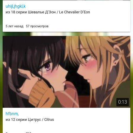
uhijl,jhgkl,k
из 18 серии Шевалье Д'Эон / Le Chevalier D'Eon
5 лет назад
57 просмотров
0:13
hfbnm,
из 12 серии Цитрус / Citrus