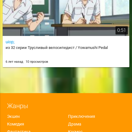
0:51
uiop;
из 32 серии Трусливый велосипедист / Yowamushi Pedal
6 лет назад
10 просмотров
Жанры
Экшен
Приключения
Комедия
Драма
Фантастика
Космос