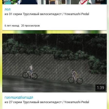
лол
из 31 серии Трусливый велосипедист / Yowamushi Pedal
6 лет назад
20 просмотров
1:39
гшолщюдбшгщдл
из 27 серии Трусливый велосипедист / Yowamushi Pedal