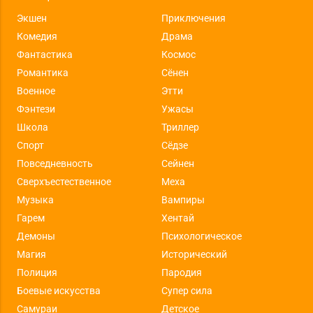
Экшен
Приключения
Комедия
Драма
Фантастика
Космос
Романтика
Сёнен
Военное
Этти
Фэнтези
Ужасы
Школа
Триллер
Спорт
Сёдзе
Повседневность
Сейнен
Сверхъестественное
Меха
Музыка
Вампиры
Гарем
Хентай
Демоны
Психологическое
Магия
Исторический
Полиция
Пародия
Боевые искусства
Супер сила
Самураи
Детское