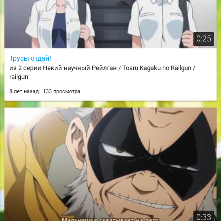
0:25
Трусы отдай!
из 2 серии Некий научный Рейлган / Toaru Kagaku no Railgun /
railgun
8 лет назад
133 просмотра
0:33