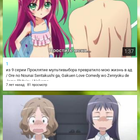
1:37
1
из 9 серии Проклятие мультивыбора превратило мою жизнь в ад
/ Ore no Nounai Sentakushi ga, Gakuen Love Comedy wo Zenryoku de
Jama Shiteiru / Nokome
7 лет назад
81 просмотр