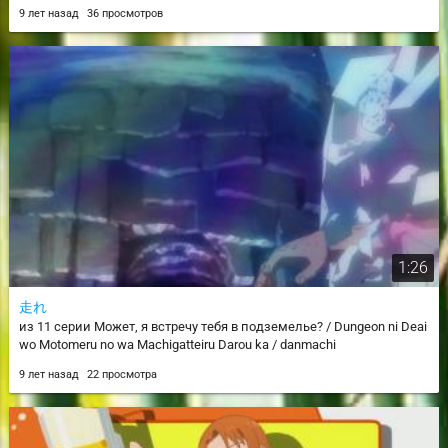
9 лет назад
36 просмотров
1:26
走れ
из 11 серии Может, я встречу тебя в подземелье? / Dungeon ni Deai
wo Motomeru no wa Machigatteiru Darou ka / danmachi
9 лет назад
22 просмотра