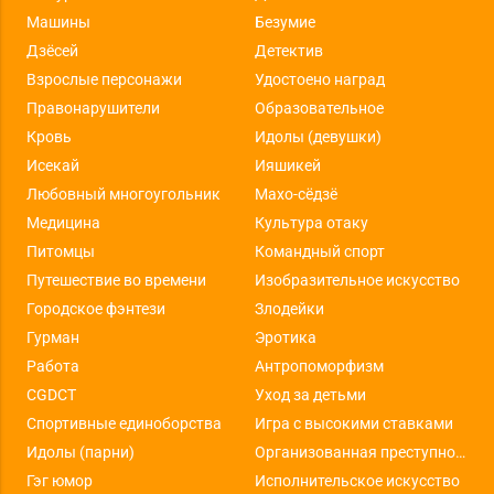
Машины
Безумие
Дзёсей
Детектив
Взрослые персонажи
Удостоено наград
Правонарушители
Образовательное
Кровь
Идолы (девушки)
Исекай
Ияшикей
Любовный многоугольник
Махо-сёдзё
Медицина
Культура отаку
Питомцы
Командный спорт
Путешествие во времени
Изобразительное искусство
Городское фэнтези
Злодейки
Гурман
Эротика
Работа
Антропоморфизм
CGDCT
Уход за детьми
Спортивные единоборства
Игра с высокими ставками
Идолы (парни)
Организованная преступность
Гэг юмор
Исполнительское искусство