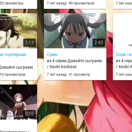
tte Ii na yo.
Taiho Shichau zo (TV) / YUA
52 просмотра
7 лет назад
49 просмотров
7 лет на
1:13
2:43
я сортирная
Сумо
Соре га
из 4 серии Давайте сыграем
из 4 се
/ Asobi Asobase
/ Asobi 
 Давайте сыграем
base
10 просмотров
7 лет назад
31 просмотр
7 лет на
0:05