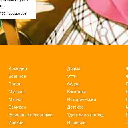
 Пожимая руку /
rs
166 просмотров
Комедия
Драма
Военное
Этти
Спорт
Сёдзе
Музыка
Вампиры
Магия
Исторический
Самураи
Детское
Взрослые персонажи
Удостоено наград
Исекай
Ияшикей