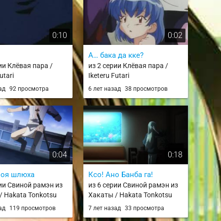
0:10
0:02
А… бака да кке?
ии Клёвая пара /
из 2 серии Клёвая пара /
utari
Iketeru Futari
зад
92 просмотра
6 лет назад
38 просмотров
0:04
0:18
воя шлюха
Ксо! Ано Банба га!
рии Свиной рамэн из
из 6 серии Свиной рамэн из
/ Hakata Tonkotsu
Хакаты / Hakata Tonkotsu
Ramens
зад
119 просмотров
7 лет назад
33 просмотра