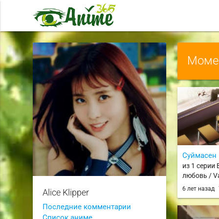
Момен
Суймасен
из 1 серии
любовь / Va
6 лет назад
Alice Klipper
Последние комментарии
Список аниме