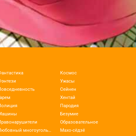
Фантастика
Космос
Фэнтези
Ужасы
Повседневность
Сейнен
Гарем
Хентай
Полиция
Пародия
Машины
Безумие
Правонарушители
Образовательное
Любовный многоугольник
Махо-сёдзё