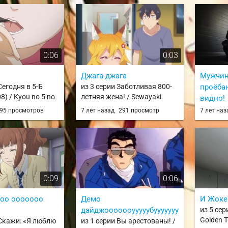
Tsubasa / WoH
0:06
0:03
Джага-джага
Мужчина
Сегодня в 5-Б
из 3 серии Заботливая 800-
пpoëба
8) / Kyou no 5 no
летняя жена! / Sewayaki
видно!
Kitsune no Senko-san
из 8 се
95 просмотров
7 лет назад
291 просмотр
7 лет на
не смеёт
Boogiep
(2019)
0:09
0:06
ооо ооооооо
Демо
И Жоке
дайджооооооууууубууууууу.
из 5 сер
Golden 
 Скажи: «Я люблю
из 1 серии Вы арестованы! /