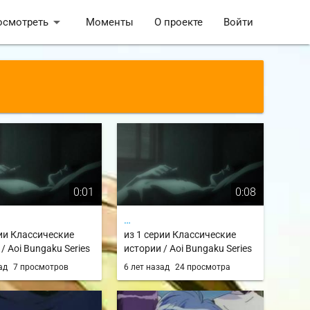
arrow_drop_down
осмотреть
Моменты
О проекте
Войти
0:01
0:08
…
рии Классические
из 1 серии Классические
/ Aoi Bungaku Series
истории / Aoi Bungaku Series
зад
7 просмотров
6 лет назад
24 просмотра