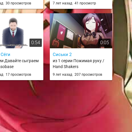
зад
30 просмотров
7 лет назад
41 просмотр
0:54
0:05
 Сёги
Сиськи 2
рии Давайте сыграем
из 1 серии Пожимая руку /
Asobase
Hand Shakers
зад
17 просмотров
9 лет назад
207 просмотров