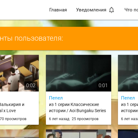
notifications_none
Главная
Уведомления
Что п
ты пользователя:
0:02
0:01
Пепел
Пепел
 Валькирия и
из 1 серии Классические
из 1 се
l x Love
истории / Aoi Bungaku Series
истории 
70 просмотров
6 лет назад
25 просмотров
6 лет на