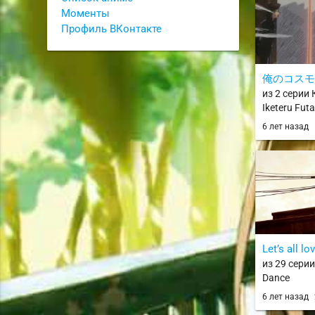
Моменты
Профиль ВКонтакте
俺のコスモ
из 2 серии 
Iketeru Futa
6 лет назад
Let’s all lo
из 29 серии
Dance
6 лет назад