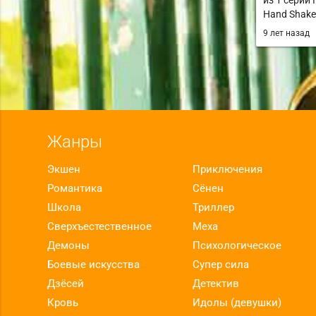
из 1 серии
Hand Shake
9 лет назад
Жанры
Экшен
Приключения
Романтика
Сёнен
Школа
Триллер
Сверхъестественное
Меха
Демоны
Психологическое
Боевые искусства
Супер сила
Дзёсей
Детектив
Кровь
Идолы (девушки)