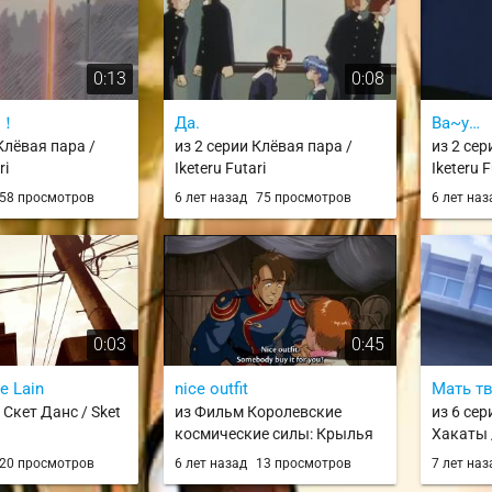
0:13
0:08
！
Да.
Ва~у…
Клёвая пара /
из 2 серии Клёвая пара /
из 2 сер
ri
Iketeru Futari
Iketeru F
58 просмотров
6 лет назад
75 просмотров
6 лет на
0:03
0:45
ve Lain
nice outfit
Мать т
 Скет Данс / Sket
из Фильм Королевские
из 6 се
космические силы: Крылья
Хакаты 
Хоннеамиз / Ouritsu
Ramens
20 просмотров
6 лет назад
13 просмотров
7 лет на
Uchuugun: Honneamise no