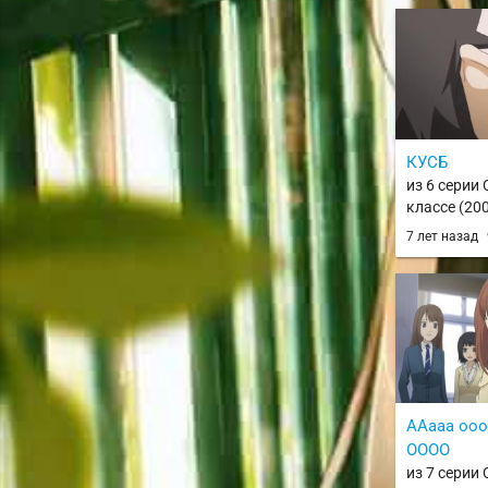
КУСБ
из 6 серии 
классе (200
2 (TV)
7 лет назад
ААааа оо
ОООО
из 7 серии