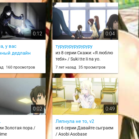
0:12
0:04
, у вас
туруруруруруруру
нный дедлайн
из 8 серии Скажи: «Я люблю
тебя» / Suki tte Ii na yo.
рии Бугипоп никогда
зад
160 просмотров
7 лет назад
35 просмотров
ся (2019) /
op wa Warawanai
0:02
0:49
.
Ляпнула не то, v2
ии Золотая пора /
из 6 серии Давайте сыграем
Time
/ Asobi Asobase