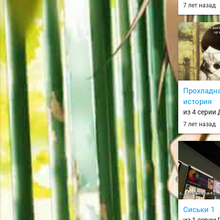
тебя» / Suki 
7 лет назад
Прохладна
история
из 4 серии
/ Asobi Aso
7 лет назад
Сиськи 1