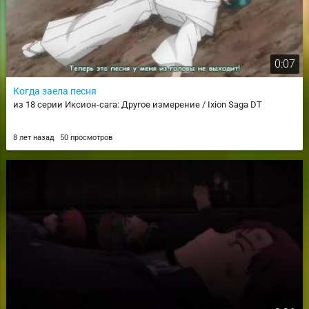
0:07
Когда заела песня
из 18 серии Иксион-сага: Другое измерение / Ixion Saga DT
8 лет назад
50 просмотров