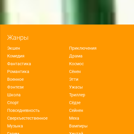
Жанры
Экшен
Приключения
Комедия
Драма
Фантастика
Космос
Романтика
Сёнен
Военное
Этти
Фэнтези
Ужасы
Школа
Триллер
Спорт
Сёдзе
Повседневность
Сейнен
Сверхъестественное
Меха
Музыка
Вампиры
Гарем
Хентай