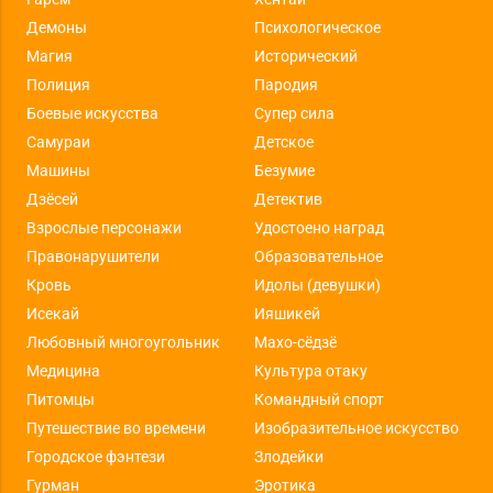
Демоны
Психологическое
Магия
Исторический
Полиция
Пародия
Боевые искусства
Супер сила
Самураи
Детское
Машины
Безумие
Дзёсей
Детектив
Взрослые персонажи
Удостоено наград
Правонарушители
Образовательное
Кровь
Идолы (девушки)
Исекай
Ияшикей
Любовный многоугольник
Махо-сёдзё
Медицина
Культура отаку
Питомцы
Командный спорт
Путешествие во времени
Изобразительное искусство
Городское фэнтези
Злодейки
Гурман
Эротика