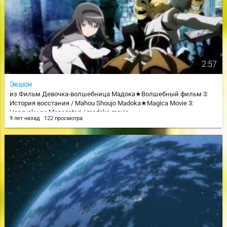
2:57
Экшон
из Фильм Девочка-волшебница Мадока★Волшебный фильм 3:
История восстания / Mahou Shoujo Madoka★Magica Movie 3:
Hangyaku no Monogatari / madoka movie
9 лет назад
122 просмотра