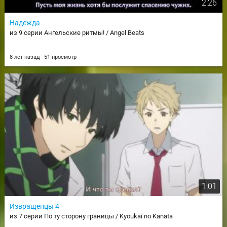
2:26
Надежда
из 9 серии Ангельские ритмы! / Angel Beats
8 лет назад
51 просмотр
1:01
Извращенцы 4
из 7 серии По ту сторону границы / Kyoukai no Kanata