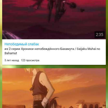
2:35
Непобедимый слабак
из 2 серии Хроники непобеждённого Бахамута / Saijaku Muhai no
Bahamut
5 лет назад
123 просмотра