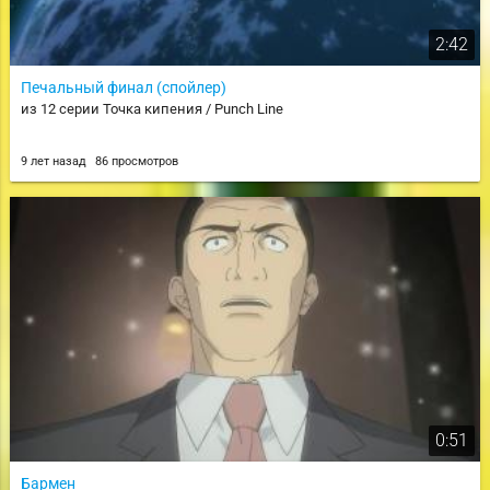
2:42
Печальный финал (спойлер)
из 12 серии Точка кипения / Punch Line
9 лет назад
86 просмотров
0:51
Бармен