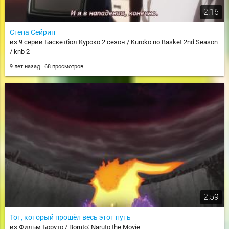
2:16
Стена Сейрин
из 9 серии Баскетбол Куроко 2 сезон / Kuroko no Basket 2nd Season
/ knb 2
9 лет назад
68 просмотров
2:59
Тот, который прошёл весь этот путь
из Фильм Боруто / Boruto: Naruto the Movie