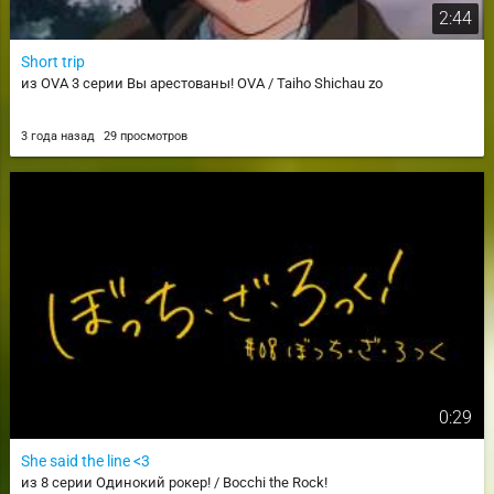
2:44
Short trip
из OVA 3 серии Вы арестованы! OVA / Taiho Shichau zo
3 года назад
29 просмотров
0:29
She said the line <3
из 8 серии Одинокий рокер! / Bocchi the Rock!