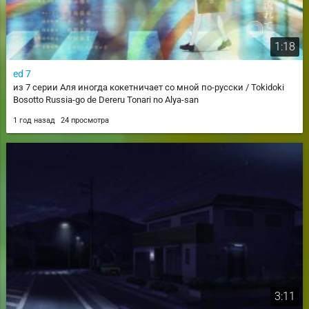
1:18
ed 7
из 7 серии Аля иногда кокетничает со мной по-русски / Tokidoki
Bosotto Russia-go de Dereru Tonari no Alya-san
1 год назад
24 просмотра
3:11