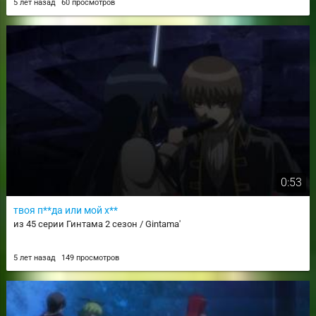
5 лет назад
60 просмотров
0:53
твоя п**да или мой х**
из 45 серии Гинтама 2 сезон / Gintama'
5 лет назад
149 просмотров