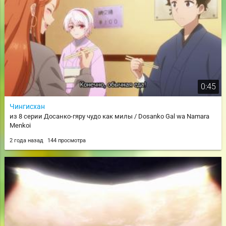
0:45
Чингисхан
из 8 серии Досанко-гяру чудо как милы / Dosanko Gal wa Namara
Menkoi
2 года назад
144 просмотра