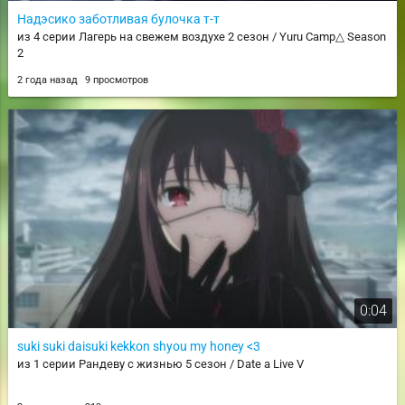
Надэсико заботливая булочка т-т
из 4 серии Лагерь на свежем воздухе 2 сезон / Yuru Camp△ Season
2
2 года назад
9 просмотров
0:04
suki suki daisuki kekkon shyou my honey <3
из 1 серии Рандеву с жизнью 5 сезон / Date a Live V