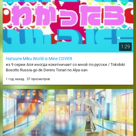
1:29
Hatsune Miku World is Mine COVER
из 9 серии Аля иногда кокетничает со мной по-русски / Tokidoki
Bosotto Russia-go de Dereru Tonari no Alya-san
1 год назад
57 просмотров