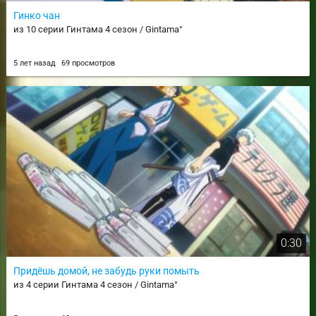
Гинко чан
из 10 серии Гинтама 4 сезон / Gintama°
5 лет назад
69 просмотров
0:30
Придёшь домой, не забудь руки помыть
из 4 серии Гинтама 4 сезон / Gintama°