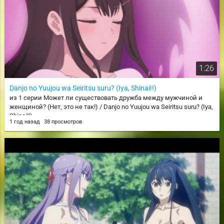
1:26
Danjo no Yuujou wa Seiritsu suru? (Iya, Shinai!!)
из 1 серии Может ли существовать дружба между мужчиной и
женщиной? (Нет, это не так!) / Danjo no Yuujou wa Seiritsu suru? (Iya,
Shinai!!)
1 год назад
38 просмотров