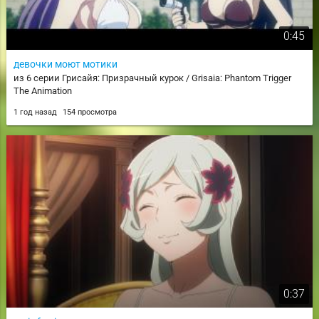
0:45
девочки моют мотики
из 6 серии Грисайя: Призрачный курок / Grisaia: Phantom Trigger
The Animation
1 год назад
154 просмотра
0:37