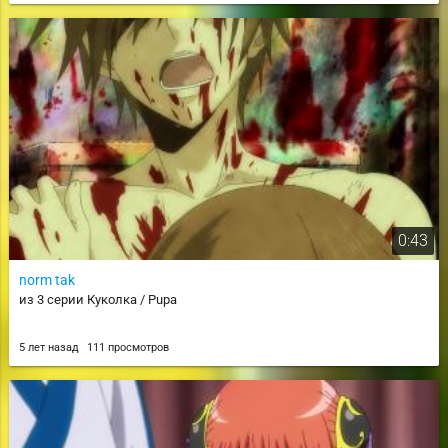
0:43
norm tak
из 3 серии Куколка / Pupa
5 лет назад
111 просмотров