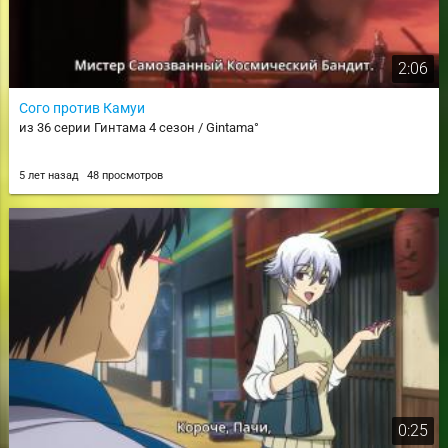
2:06
Сого против Камуи
из 36 серии Гинтама 4 сезон / Gintama°
5 лет назад
48 просмотров
0:25