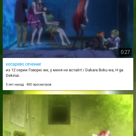
0:27
кесарево сечение
из 12 серии Говорю же, у меня не встаёт! / Dakara Boku wa, H ga
Dekinai.
5 лет назад
400 просмотров