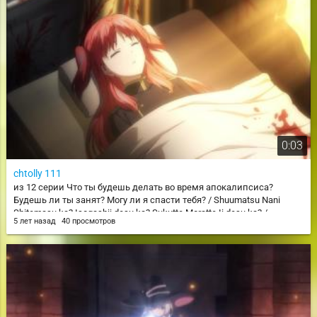
0:03
chtolly 111
из 12 серии Что ты будешь делать во время апокалипсиса?
Будешь ли ты занят? Могу ли я спасти тебя? / Shuumatsu Nani
Shitemasu ka? Isogashii desu ka? Sukutte Moratte Ii desu ka? /
5 лет назад
40 просмотров
WorldEnd