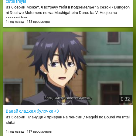
cutie freyia
из 6 серии Может, я встречу тебя в подземелье? 5 сезон / Dungeon
ni Deai wo Motomeru no wa Machigatteiru Darou ka V: Houjou no
Megami-hen
1 год назад
153 просмотра
0:32
Вааай сладкая булочка <3
из 5 серии Плачущий призрак на пенсии / Nageki no Bourei wa Intai
shitai
1 год назад
117 просмотров