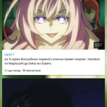
0:07
carol 1
из 9 серии Волшебник ледяного клинка правит миром / Hyouken
no Majutsushi ga Sekai wo Suberu
3 года назад
98 просмотров