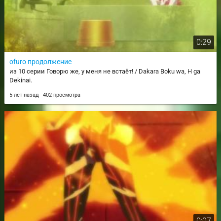
0:29
ofuro продолжение
из 10 серии Говорю же, у меня не встаёт! / Dakara Boku wa, H ga
Dekinai.
5 лет назад
402 просмотра
0:07