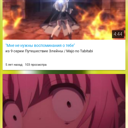
4:44
"Мне не нужны воспоминания о тебе"
из 9 серии Путешествие Элейны / Majo no Tabitabi
5 лет назад
103 просмотра