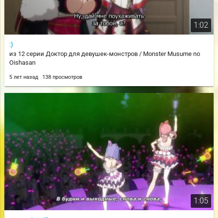
1:02
:)
из 12 серии Доктор для девушек-монстров / Monster Musume no
Oishasan
5 лет назад
138 просмотров
1:05