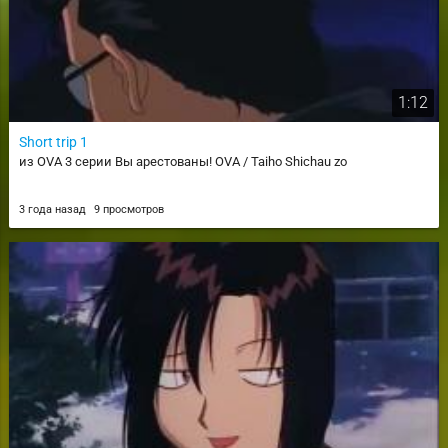
1:12
Short trip 1
из OVA 3 серии Вы арестованы! OVA / Taiho Shichau zo
3 года назад
9 просмотров