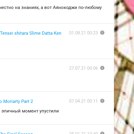
 честно на знаниях, а вот Аянокоджи по-любому
report
01.08.21 00:23
ensei shitara Slime Datta Ken
report
27.07.21 00:06
report
07.04.21 00:11
Moriarty Part 2
кой эпичный момент упустили
report