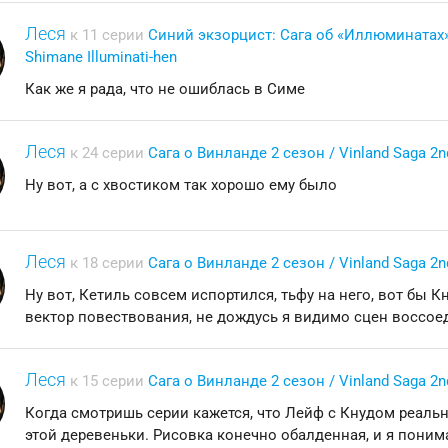
Леся
к 11 серии
Синий экзорцист: Сага об «Иллюминатах» 
Shimane Illuminati-hen
Как же я рада, что не ошиблась в Симе
Леся
к 24 серии
Сага о Винланде 2 сезон / Vinland Saga 2
Ну вот, а с хвостиком так хорошо ему было
Леся
к 18 серии
Сага о Винланде 2 сезон / Vinland Saga 2
Ну вот, Кетиль совсем испортился, тьфу на него, вот бы 
вектор повествования, не дождусь я видимо сцен воссо
Леся
к 15 серии
Сага о Винланде 2 сезон / Vinland Saga 2
Когда смотришь серии кажется, что Лейф с Кнудом реал
этой деревеньки. Рисовка конечно обалденная, и я поним