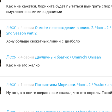
Как мне кажется, Хорикита будет пытаться выиграть спор
смухлюет с самими заданиями
Леся
к 4 серии
О моём перерождении в слизь 2. Часть 2 / T
2nd Season Part 2
Хочу больше сюжетных линий с диаболо
Леся
к 4 серии
Двуличный братик / Uramichi Oniisan
Как мне его жалко
Леся
к 1 серии
Патриотизм Мориарти. Часть 2 / Yuukoku no 
Ну вот, а в книге шерлок сам сказал, что это король. Та
Леся