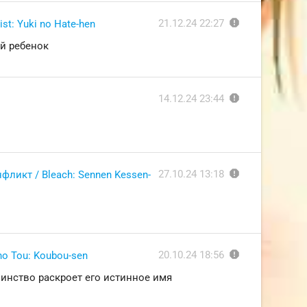
report
21.12.24 22:27
st: Yuki no Hate-hen
ый ребенок
report
14.12.24 23:44
report
27.10.24 13:18
ликт / Bleach: Sennen Kessen-
report
20.10.24 18:56
no Tou: Koubou-sen
шинство раскроет его истинное имя