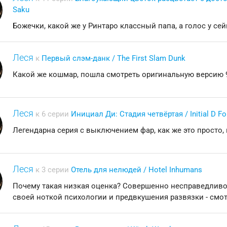
Saku
Божечки, какой же у Ринтаро классный папа, а голос у с
Леся
к
Первый слэм-данк / The First Slam Dunk
Какой же кошмар, пошла смотреть оригинальную версию 9
Леся
к 6 серии
Инициал Ди: Стадия четвёртая / Initial D Fou
Легендарна серия с выключением фар, как же это просто, 
Леся
к 3 серии
Отель для нелюдей / Hotel Inhumans
Почему такая низкая оценка? Совершенно несправедливо, 
своей ноткой психологии и предвкушения развязки - смо