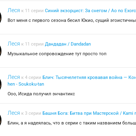
Леся
к 11 серии
Синий экзорцист: За снегом / Ao no Exorci
Вот меня с первого сезона бесил Юкио, сущий эгоистичн
Леся
к 11 серии
Дандадан / Dandadan
Музыкальное сопровождение тут просто топ
Леся
к 4 серии
Блич: Тысячелетняя кровавая война — Конф
hen - Soukoku-tan
Ооо, Исида получил энчантикс
Леся
к 3 серии
Башня Бога: Битва при Мастерской / Kami 
Блин, а я надеялась, что в серии с таким названием боль