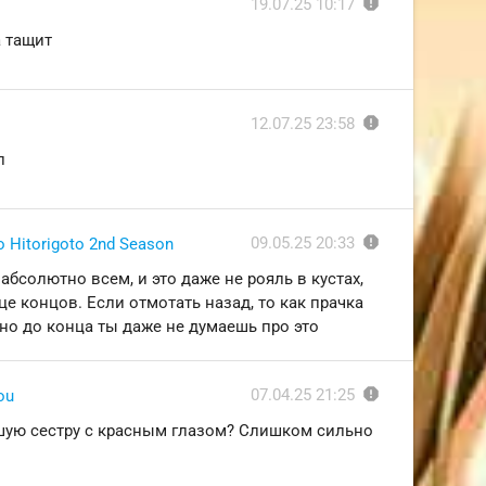
report
19.07.25 10:17
а тащит
report
12.07.25 23:58
л
report
09.05.25 20:33
 Hitorigoto 2nd Season
 абсолютно всем, и это даже не рояль в кустах,
е концов. Если отмотать назад, то как прачка
 но до конца ты даже не думаешь про это
report
07.04.25 21:25
ou
дшую сестру с красным глазом? Слишком сильно