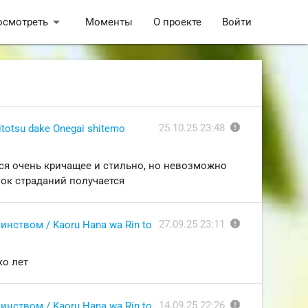
arrow_drop_down
осмотреть
Моменты
О проекте
Войти
report
25.10.25 23:48
itotsu dake Onegai shitemo
тся очень кричащее и стильно, но невозможно
нок страданий получается
report
27.09.25 23:11
нством / Kaoru Hana wa Rin to
ко лет
report
14.09.25 22:26
нством / Kaoru Hana wa Rin to