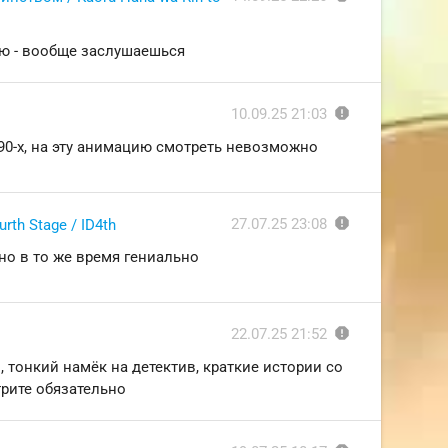
ейю - вообще заслушаешься
report
10.09.25 21:03
0-х, на эту анимацию смотреть невозможно
report
27.07.25 23:08
rth Stage / ID4th
но в то же время гениально
report
22.07.25 21:52
тонкий намёк на детектив, краткие истории со
трите обязательно