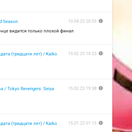
report
10.04.23 20:53
nd Season
конце видится только плохой финал
report
19.02.23 14:23
ата (тридцати лет) / Kaiko
report
15.02.23 19:38
 / Tokyo Revengers: Seiya
report
15.01.23 01:13
ата (тридцати лет) / Kaiko