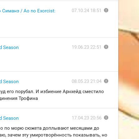
report
07.10.24 18:51
Симанэ / Ao no Exorcist:
report
19.06.23 22:51
nd Season
report
08.05.23 21:04
nd Season
Кнуд его порубал. И избиение Арнхейд сместило
единения Трофина
report
17.04.23 20:56
nd Season
ьно по морю сюжета доплывают месяцами до
аю, зачем эту умиротворённость показывать, но