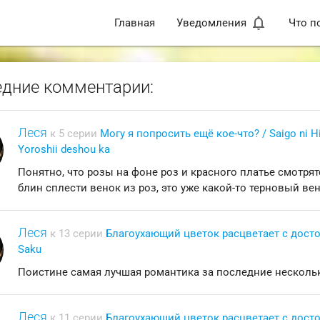
notifications_none
Главная
Уведомления
Что п
дние комментарии:
Леся
к 5 серии
Могу я попросить ещё кое-что? / Saigo ni H
Yoroshii deshou ka
Понятно, что розы на фоне роз и красного платье смотря
блин сплести венок из роз, это уже какой-то терновый ве
Леся
к 13 серии
Благоухающий цветок расцветает с достои
Saku
Поистине самая лучшая романтика за последние несколь
Леся
к 11 серии
Благоухающий цветок расцветает с достои