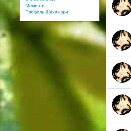
Моменты
Профиль Шикимори