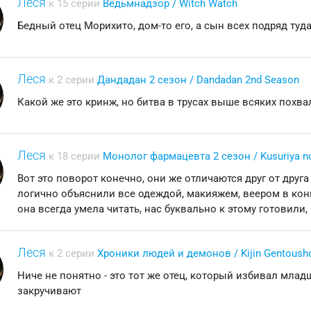
Леся
к 15 серии
Ведьмнадзор / Witch Watch
Бедный отец Морихито, дом-то его, а сын всех подряд туд
Леся
к 2 серии
Дандадан 2 сезон / Dandadan 2nd Season
Какой же это кринж, но битва в трусах выше всяких похва
Леся
к 18 серии
Монолог фармацевта 2 сезон / Kusuriya no
Вот это поворот конечно, они же отличаются друг от друга
логично объяснили все одеждой, макияжем, веером в конц
она всегда умела читать, нас буквально к этому готовили,
Леся
к 2 серии
Хроники людей и демонов / Kijin Gentoush
Ниче не понятно - это тот же отец, который избивал мла
закручивают