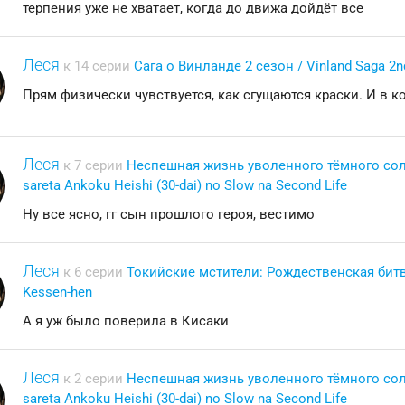
терпения уже не хватает, когда до движа дойдёт все
Леся
к 14 серии
Сага о Винланде 2 сезон / Vinland Saga 2
Прям физически чувствуется, как сгущаются краски. И в 
Леся
к 7 серии
Неспешная жизнь уволенного тёмного солд
sareta Ankoku Heishi (30-dai) no Slow na Second Life
Ну все ясно, гг сын прошлого героя, вестимо
Леся
к 6 серии
Токийские мстители: Рождественская битва
Kessen-hen
А я уж было поверила в Кисаки
Леся
к 2 серии
Неспешная жизнь уволенного тёмного солд
sareta Ankoku Heishi (30-dai) no Slow na Second Life