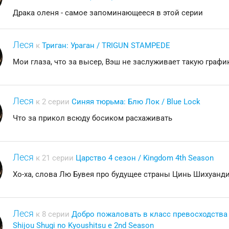
Драка оленя - самое запоминающееся в этой серии
Леся
к
Триган: Ураган / TRIGUN STAMPEDE
Мои глаза, что за высер, Вэш не заслуживает такую графи
Леся
к 2 серии
Синяя тюрьма: Блю Лок / Blue Lock
Что за прикол всюду босиком расхаживать
Леся
к 21 серии
Царство 4 сезон / Kingdom 4th Season
Хо-ха, слова Лю Бувея про будущее страны Цинь Шихуанди
Леся
к 8 серии
Добро пожаловать в класс превосходства 2
Shijou Shugi no Kyoushitsu e 2nd Season