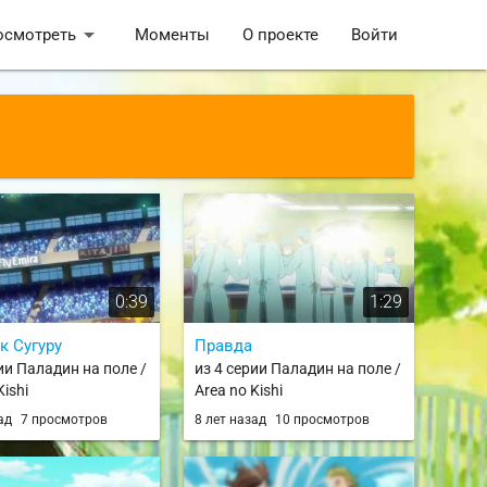
arrow_drop_down
осмотреть
Моменты
О проекте
Войти
0:39
1:29
к Сугуру
Правда
ии Паладин на поле /
из 4 серии Паладин на поле /
Kishi
Area no Kishi
зад
7 просмотров
8 лет назад
10 просмотров