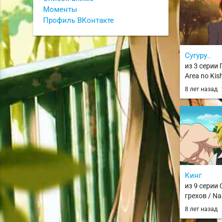
Моменты
Профиль ВКонтакте
Сугуру..
из 3 серии 
Area no Kish
8 лет назад
Кинг
из 9 серии
грехов / Na
8 лет назад