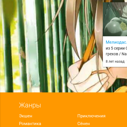
Мелиодас.
из 5 серии
грехов / Na
8 лет назад
Жанры
Экшен
Приключения
Романтика
Сёнен