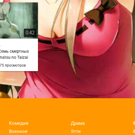
0:42
.
 Семь смертных
natsu no Taizai
75 просмотров
Комедия
Драма
Военное
Этти