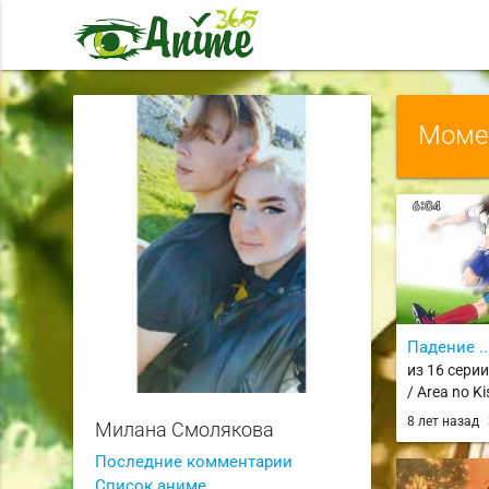
Момен
Падение ..
из 16 сери
/ Area no Ki
8 лет назад
Милана Смолякова
Последние комментарии
Список аниме