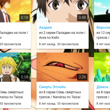
0:18
0:48
Авария
Верони
Паладин на поле /
из 2 серии Паладин на поле /
из 12 с
i
Area no Kishi
грехов /
20 просмотров
8 лет назад
20 просмотров
8 лет на
0:19
0:26
Смерть Эллейн
Демон.
 Семь смертных
из 8 серии Семь смертных
из 8 се
natsu no Taizai
грехов / Nanatsu no Taizai
грехов /
55 просмотров
8 лет назад
35 просмотров
8 лет на