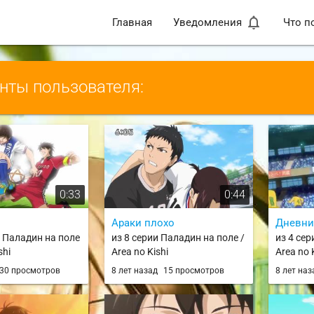
notifications_none
Главная
Уведомления
Что п
ты пользователя:
0:33
0:44
Араки плохо
Дневни
и Паладин на поле
из 8 серии Паладин на поле /
из 4 сер
shi
Area no Kishi
Area no 
30 просмотров
8 лет назад
15 просмотров
8 лет на