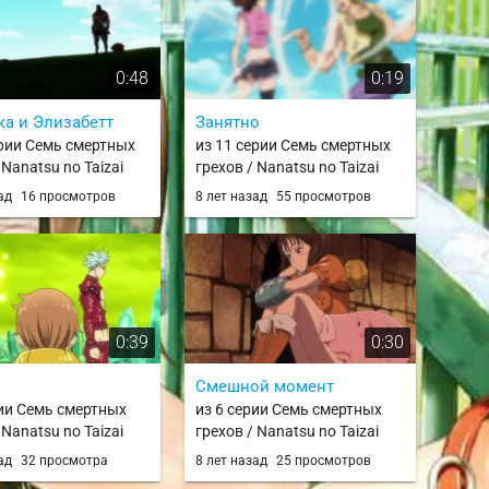
0:48
0:19
ка и Элизабетт
Занятно
ерии Семь смертных
из 11 серии Семь смертных
 Nanatsu no Taizai
грехов / Nanatsu no Taizai
зад
16 просмотров
8 лет назад
55 просмотров
0:39
0:30
.
Смешной момент
рии Семь смертных
из 6 серии Семь смертных
 Nanatsu no Taizai
грехов / Nanatsu no Taizai
зад
32 просмотра
8 лет назад
25 просмотров