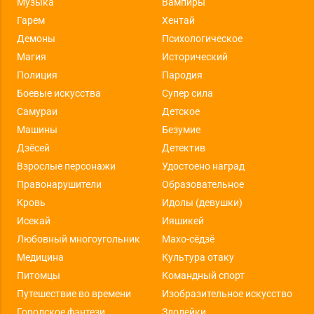
Музыка
Вампиры
Гарем
Хентай
Демоны
Психологическое
Магия
Исторический
Полиция
Пародия
Боевые искусства
Супер сила
Самураи
Детское
Машины
Безумие
Дзёсей
Детектив
Взрослые персонажи
Удостоено наград
Правонарушители
Образовательное
Кровь
Идолы (девушки)
Исекай
Ияшикей
Любовный многоугольник
Махо-сёдзё
Медицина
Культура отаку
Питомцы
Командный спорт
Путешествие во времени
Изобразительное искусство
Городское фэнтези
Злодейки