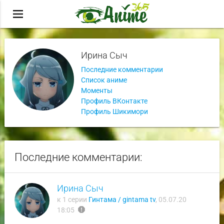
menu
Ирина Сыч
Последние комментарии
Список аниме
Моменты
Профиль ВКонтакте
Профиль Шикимори
Последние комментарии:
Ирина Сыч
к 1 серии
Гинтама / gintama tv
,
05.07.20
report
18:05