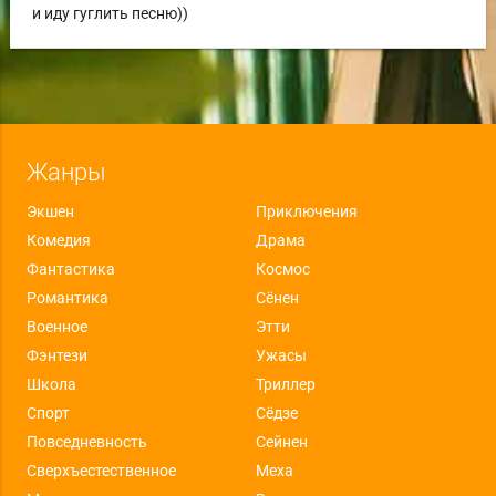
и иду гуглить песню))
Жанры
Экшен
Приключения
Комедия
Драма
Фантастика
Космос
Романтика
Сёнен
Военное
Этти
Фэнтези
Ужасы
Школа
Триллер
Спорт
Сёдзе
Повседневность
Сейнен
Сверхъестественное
Меха