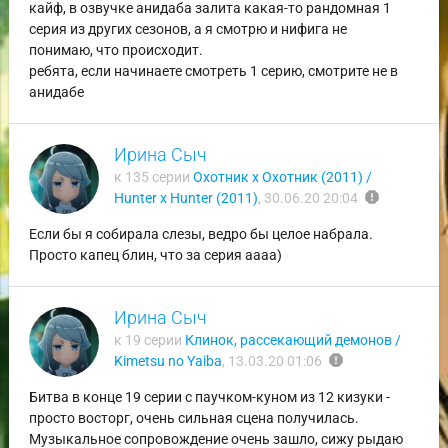
кайф, в озвучке анидаба залита какая-то рандомная 1
серия из других сезонов, а я смотрю и нифига не
понимаю, что происходит.
ребята, если начинаете смотреть 1 серию, смотрите не в
анидабе
Ирина Сыч
к 135 серии
Охотник х Охотник (2011) /
report
Hunter x Hunter (2011)
,
30.06.20 20:04
Если бы я собирала слезы, ведро бы целое набрала.
Просто капец блин, что за серия аааа)
Ирина Сыч
к 19 серии
Клинок, рассекающий демонов /
report
Kimetsu no Yaiba
,
13.03.20 01:06
Битва в конце 19 серии с паучком-куном из 12 кизуки -
просто восторг, очень сильная сцена получилась.
Музыкальное сопровождение очень зашло, сижу рыдаю