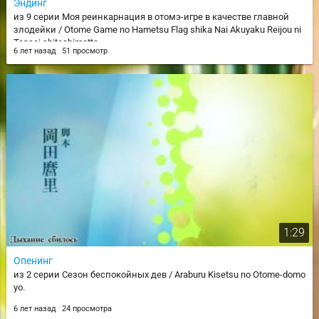
Эндинг
из 9 серии Моя реинкарнация в отомэ-игре в качестве главной
злодейки / Otome Game no Hametsu Flag shika Nai Akuyaku Reijou ni
Tensei shiteshimatta...
6 лет назад
51 просмотр
1:29
Опенинг
из 2 серии Сезон беспокойных дев / Araburu Kisetsu no Otome-domo
yo.
6 лет назад
24 просмотра