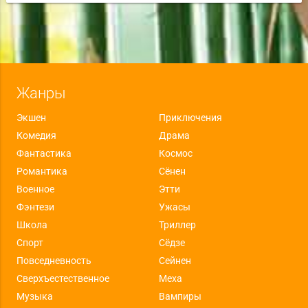
Жанры
Экшен
Приключения
Комедия
Драма
Фантастика
Космос
Романтика
Сёнен
Военное
Этти
Фэнтези
Ужасы
Школа
Триллер
Спорт
Сёдзе
Повседневность
Сейнен
Сверхъестественное
Меха
Музыка
Вампиры