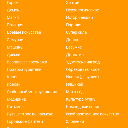
Гарем
Хентай
Демоны
Психологическое
Магия
Исторический
Полиция
Пародия
Боевые искусства
Супер сила
Самураи
Детское
Машины
Безумие
Дзёсей
Детектив
Взрослые персонажи
Удостоено наград
Правонарушители
Образовательное
Кровь
Идолы (девушки)
Исекай
Ияшикей
Любовный многоугольник
Махо-сёдзё
Медицина
Культура отаку
Питомцы
Командный спорт
Путешествие во времени
Изобразительное искусство
Городское фэнтези
Злодейки