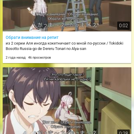
0:02
Обрати внимание на репит
из 2 серии Аля иногда кокетничает со мной по-русски / Tokidoki
Bosotto Russia-go de Dereru Tonari no Alya-san
2 года назад
46 просмотров
0:28