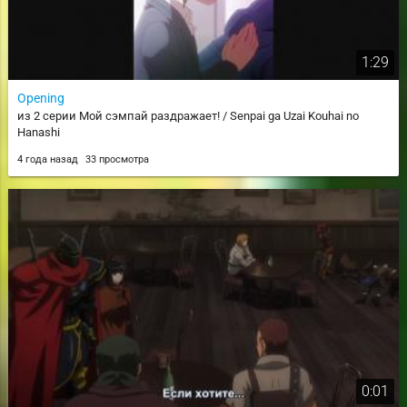
1:29
Opening
из 2 серии Мой сэмпай раздражает! / Senpai ga Uzai Kouhai no
Hanashi
4 года назад
33 просмотра
0:01