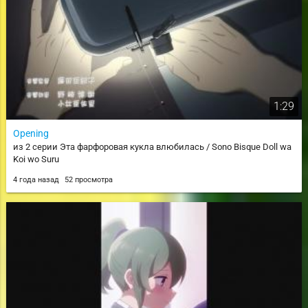
1:29
Opening
из 2 серии Эта фарфоровая кукла влюбилась / Sono Bisque Doll wa
Koi wo Suru
4 года назад
52 просмотра