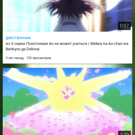
0:07
девственник
из 5 серии Похотливая Ао не может учиться / Midara na Ao-chan wa
Benkyou ga Dekinai
5 лет назад
135 просмотров
1:29