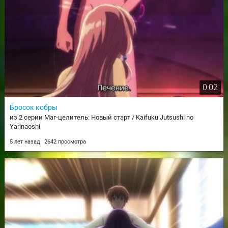
0:02
Бросок кобры
из 2 серии Маг-целитель: Новый старт / Kaifuku Jutsushi no
Yarinaoshi
5 лет назад
2642 просмотра