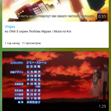
0:35
chigau
из ONA 3 серии Любовь Мураи / Murai no Koi
1 год назад
11 просмотров
1:29