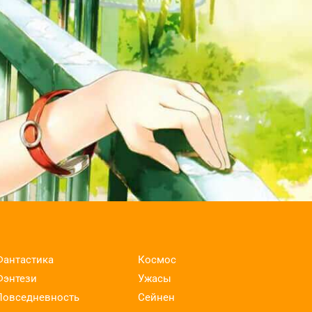
chi de tte Itta yo ne!
Фантастика
Космос
Фэнтези
Ужасы
Повседневность
Сейнен