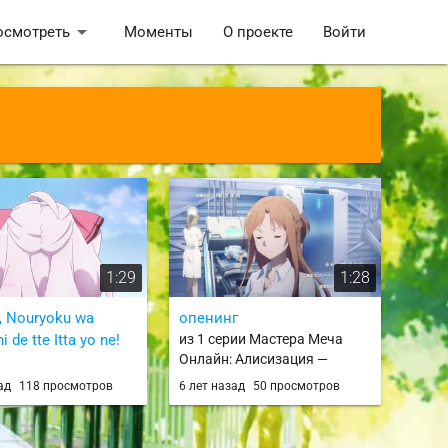
arrow_drop_down
осмотреть
Моменты
О проекте
Войти
1:29
1:28
, Nouryoku wa
опенинг
i de tte Itta yo ne!
из 1 серии Мастера Меча
Онлайн: Алисизация —
Война в Подмирье / Sword
ии Разве я не
зад
118 просмотров
6 лет назад
50 просмотров
Art Online: Alicization - War of
 усреднить мои
Underworld
ости в следующей
/ Watashi, Nouryoku