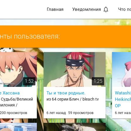
notifications_none
Главная
Уведомления
Что п
ты пользователя:
1:52
1:25
е Хассана
Ты и твои родные.
Watashi
и Судьба/Великий
из 64 серии Блич / bleach tv
Heikinch
вилония /
OP
Order: Zettai
из 4 сер
200 просмотров
6 лет назад
59 просмотров
6 лет на
en Babylonia
просила
способн
жизни?! 