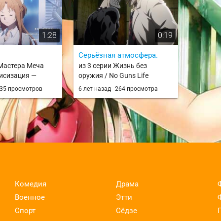
wa Heikin
1:28
0:19
Серьёзная атмосфера.
 Мастера Меча
из 3 серии Жизнь без
исизация —
оружия / No Guns Life
дмирье / Sword
35 просмотров
6 лет назад
264 просмотра
licization - War of
Комедия
Драма
Военное
Этти
Спорт
Сёдзе