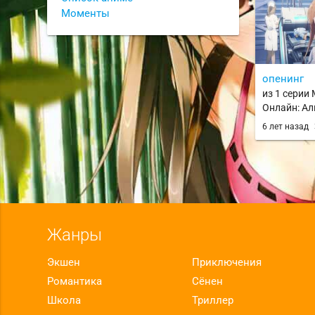
Моменты
опенинг
из 1 серии
Онлайн: Ал
Война в По
6 лет назад
Art Online: A
Underworld
Жанры
Экшен
Приключения
Романтика
Сёнен
Школа
Триллер