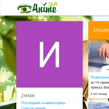
Момен
Появлени
из 19 сери
приказ: Ва
Fate/Grand 
6 лет назад
ZIKNIK
Majuu Sens
Последние комментарии
Список аниме