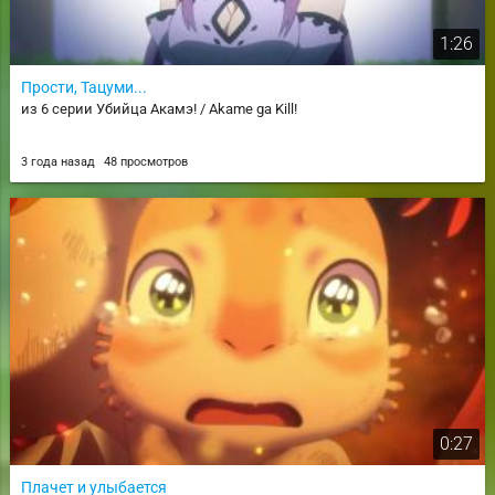
1:26
Прости, Тацуми...
из 6 серии Убийца Акамэ! / Akame ga Kill!
3 года назад
48 просмотров
0:27
Плачет и улыбается