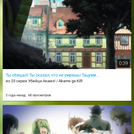
0:39
Ты обещал! Ты сказал, что не умрешь! Тацуми...
из 23 серии Убийца Акамэ! / Akame ga Kill!
3 года назад
68 просмотров