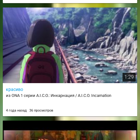
1:29
красиво
из ONA 1 серии A.I.C.O.: Инкарнация / A.I.C.O. Incarnation
4 года назад
36 просмотров