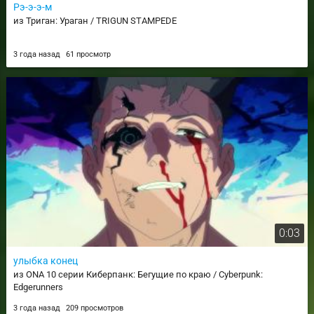
Рэ-э-э-м
из Триган: Ураган / TRIGUN STAMPEDE
3 года назад
61 просмотр
0:03
улыбка конец
из ONA 10 серии Киберпанк: Бегущие по краю / Cyberpunk:
Edgerunners
3 года назад
209 просмотров