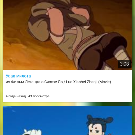
3:08
Уааа милота
из Фильм Легенда о Сяохэе Ло / Luo Xiaohei Zhanji (Movie)
4 года назад
43 просмотра