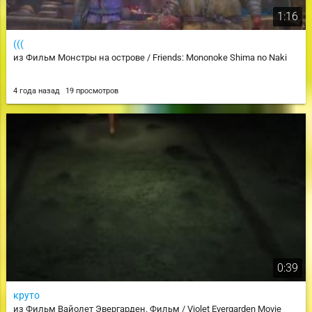
1:16
(((
из Фильм Монстры на острове / Friends: Mononoke Shima no Naki
4 года назад
19 просмотров
0:39
круто
из Фильм Вайолет Эвергарден. Фильм / Violet Evergarden Movie