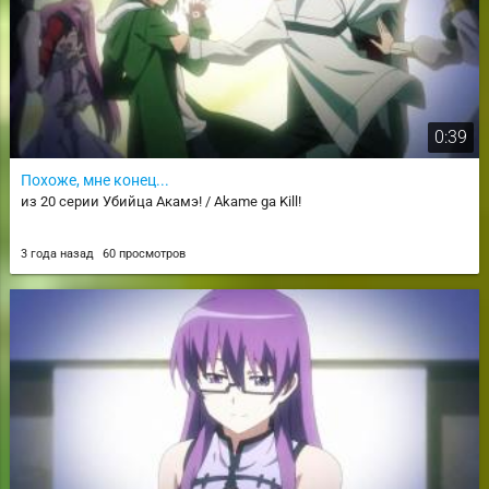
0:39
Похоже, мне конец...
из 20 серии Убийца Акамэ! / Akame ga Kill!
3 года назад
60 просмотров