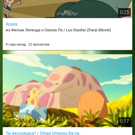
0:25
Ахаха
из Фильм Легенда о Сяохэе Ло / Luo Xiaohei Zhanji (Movie)
4 года назад
22 просмотра
0:17
Ты вкусняшка? / Omae Umasou Da na.