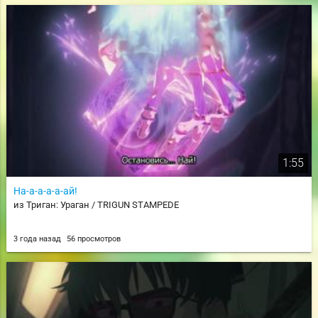
1:55
На-а-а-а-а-ай!
из Триган: Ураган / TRIGUN STAMPEDE
3 года назад
56 просмотров