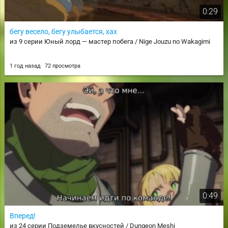
0:29
бегу весело, бегу улыбается, хах
из 9 серии Юный лорд — мастер побега / Nige Jouzu no Wakagimi
1 год назад
72 просмотра
0:49
Вперед!
из 24 серии Подземелье вкусностей / Dungeon Meshi