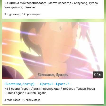
из Фильм Мой тираннозавр: Вместе навсегда / Annyeong, Tyrano:
Yeong-wonhi, Hamkke
3 года назад
17 просмотров
0:16
Счастливо, братце)......Братан?...Братан?....
из 8 серии Гуррен-Лаганн, пронзающий небеса / Tengen Toppa
Gurren Lagann / Gurren Lagann
3 года назад
75 просмотров