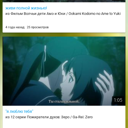
живи полной жизнью!
из Фильм Волчьи дети Амэ и Юки / Ookami Kodomo no Ame to Yuki
4 года назад
25 просмотров
1:05
"я люблю тебя"
из 12 серии Пожиратели духов: Зеро / Ga-Rei: Zero