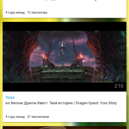
4 года назад
72 просмотра
2:10
Уааа
из Фильм Драгон Квест: Твоя история / Dragon Quest: Your Story
4 года назад
27 просмотров