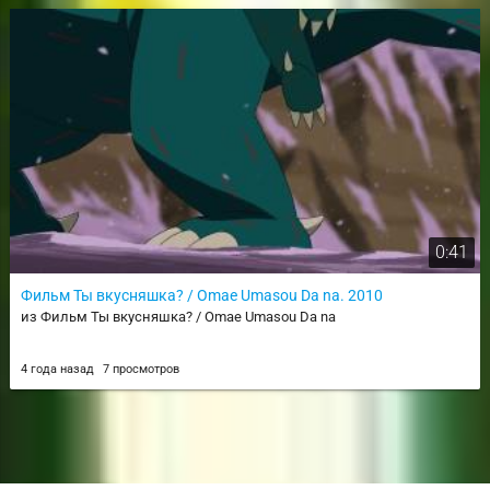
0:41
Фильм Ты вкусняшка? / Omae Umasou Da na. 2010
из Фильм Ты вкусняшка? / Omae Umasou Da na
4 года назад
7 просмотров