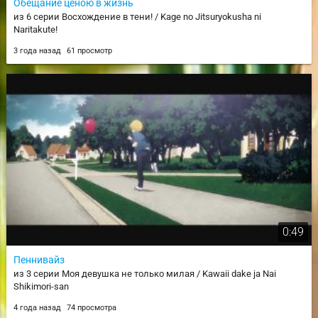
Обещание ценою в жизнь
из 6 серии Восхождение в тени! / Kage no Jitsuryokusha ni
Naritakute!
3 года назад
61 просмотр
0:49
Пеннивайз
из 3 серии Моя девушка не только милая / Kawaii dake ja Nai
Shikimori-san
4 года назад
74 просмотра