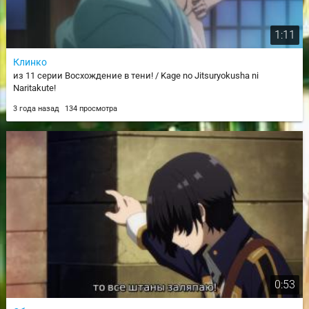
1:11
Клинко
из 11 серии Восхождение в тени! / Kage no Jitsuryokusha ni
Naritakute!
3 года назад
134 просмотра
0:53