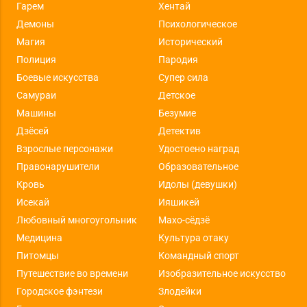
Гарем
Хентай
Демоны
Психологическое
Магия
Исторический
Полиция
Пародия
Боевые искусства
Супер сила
Самураи
Детское
Машины
Безумие
Дзёсей
Детектив
Взрослые персонажи
Удостоено наград
Правонарушители
Образовательное
Кровь
Идолы (девушки)
Исекай
Ияшикей
Любовный многоугольник
Махо-сёдзё
Медицина
Культура отаку
Питомцы
Командный спорт
Путешествие во времени
Изобразительное искусство
Городское фэнтези
Злодейки