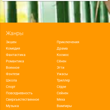
Жанры
Экшен
Приключения
Комедия
Драма
Фантастика
Космос
Романтика
Сёнен
Военное
Этти
Фэнтези
Ужасы
Школа
Триллер
Спорт
Сёдзе
Повседневность
Сейнен
Сверхъестественное
Меха
Музыка
Вампиры