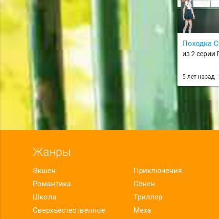
Походка С
из 2 серии 
5 лет назад
Жанры
Экшен
Приключения
Романтика
Сёнен
Школа
Триллер
Сверхъестественное
Меха