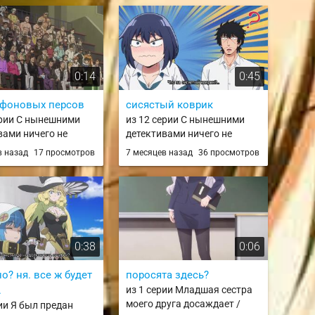
0:14
0:45
 фоновых персов
сисястый коврик
ерии С нынешними
из 12 серии С нынешними
вами ничего не
детективами ничего не
ь / Mattaku Saikin
поделаешь / Mattaku Saikin
в назад
17 просмотров
7 месяцев назад
36 просмотров
 to Kitara
no Tantei to Kitara
0:38
0:06
но? ня. все ж будет
поросята здесь?
.
из 1 серии Младшая сестра
моего друга досаждает /
рии Я был предан