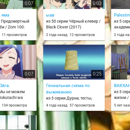
0:07
0:03
 яма
ыав
Palestin
и Предсмертный
из 50 серии Чёрный клевер /
из 5 се
би / Zom 100:
Black Clover (2017)
академи
aru made ni Shitai
Hero Ac
д
11 просмотров
2 года назад
12 просмотров
2 года н
o
0:07
0:25
Юйга.
Гениальная схема по
ВАКХА
 Мы не можем
выживанию
из 3 се
Bokutachi wa
жизни /
из 3 серии Дурни, тесты,
Dekinai / bokuben
аватары / Baka to Test to
д
134 просмотра
4 года назад
57 просмотров
5 лет на
Shoukanjuu / BakaTest