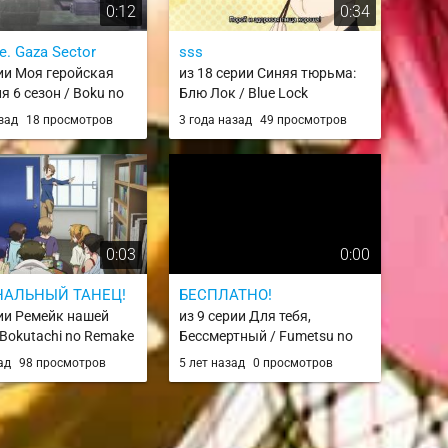
0:12
0:34
e. Gaza Sector
sss
рии Моя геройская
из 18 серии Синяя тюрьма:
я 6 сезон / Boku no
Блю Лок / Blue Lock
ademia 6th Season
азад
18 просмотров
3 года назад
49 просмотров
0:03
0:00
НАЛЬНЫЙ ТАНЕЦ!
БЕСПЛАТНО!
рии Ремейк нашей
из 9 серии Для тебя,
 Bokutachi no Remake
Бессмертный / Fumetsu no
Anata e
зад
98 просмотров
5 лет назад
0 просмотров