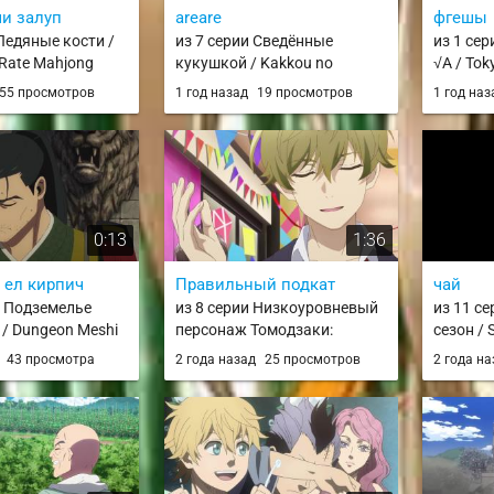
ми залуп
areare
фгешы
 Ледяные кости /
из 7 серии Сведённые
из 1 се
 Rate Mahjong
кукушкой / Kakkou no
√A / Tok
Iinazuke
55 просмотров
1 год назад
19 просмотров
1 год на
0:13
1:36
 ел кирпич
Правильный подкат
чай
и Подземелье
из 8 серии Низкоуровневый
из 11 с
 / Dungeon Meshi
персонаж Томодзаки:
сезон / 
Вторая стадия / Jaku-Chara
д
43 просмотра
2 года назад
25 просмотров
2 года н
Tomozaki-kun 2nd Stage