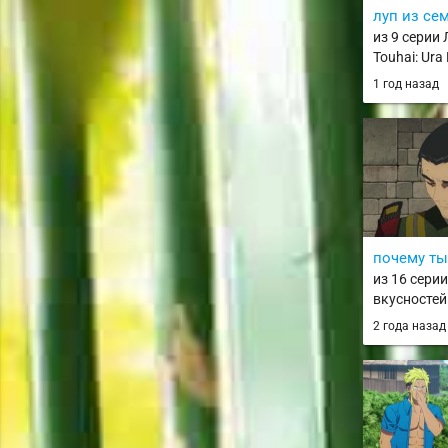
луп из се
из 9 серии
Touhai: Ura
Touhairoku
1 год назад
почему ты
из 16 сери
вкусностей
2 года наза