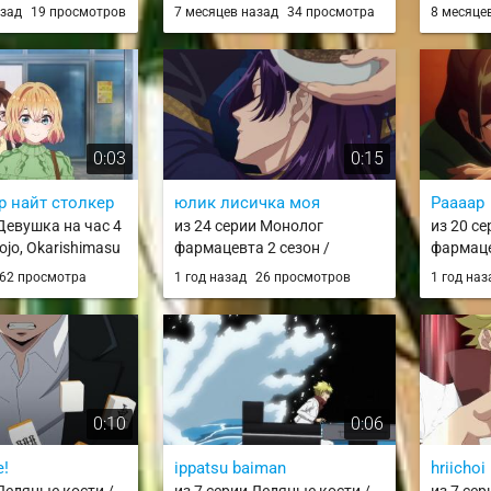
achi wo Te ni Irete
/ Mattaku Saikin
поделаешь / Mattaku Saikin
товарищ
азад
19 просмотров
7 месяцев назад
34 просмотра
8 месяце
Member to Sekai ni
 Kitara
no Tantei to Kitara
подземе
 "Zamaa!"
своему 
«Бескон
союзник
девятьс
девятог
0:03
0:15
отомст
соратни
р найт столкер
юлик лисичка моя
Раааар
Shinjite
Dungeon
 Девушка на час 4
из 24 серии Монолог
из 20 с
Korosare
ojo, Okarishimasu
фармацевта 2 сезон /
фармаце
"Mugen G
Kusuriya no Hitorigoto 2nd
Kusuriya
62 просмотра
1 год назад
26 просмотров
1 год на
no Nakam
Season
Season
Moto Par
Fukushu
Shimasu
0:10
0:06
!
ippatsu baiman
hriichoi