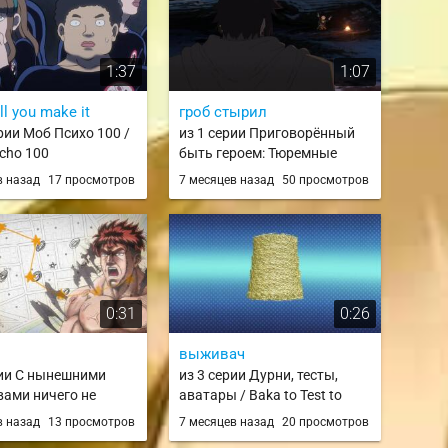
1:37
1:07
ill you make it
гроб стырил
рии Моб Психо 100 /
из 1 серии Приговорённый
cho 100
быть героем: Тюремные
записи девять тысяч
в назад
17 просмотров
7 месяцев назад
50 просмотров
четвёртого штрафного
отряда героев / Yuusha-kei ni
Shosu: Choubatsu Yuusha
9004-tai Keimu Kiroku
0:31
0:26
выживач
рии С нынешними
из 3 серии Дурни, тесты,
вами ничего не
аватары / Baka to Test to
ь / Mattaku Saikin
Shoukanjuu / BakaTest
в назад
13 просмотров
7 месяцев назад
20 просмотров
 to Kitara