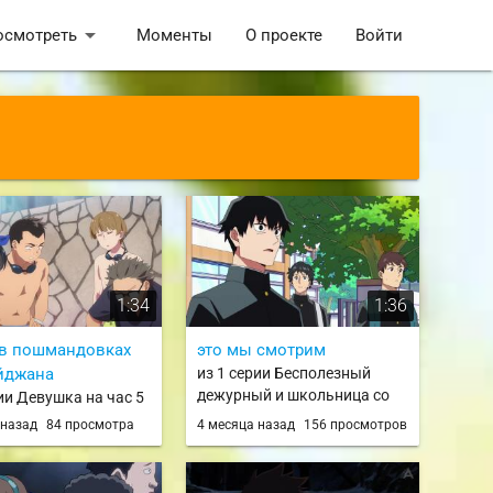
arrow_drop_down
осмотреть
Моменты
О проекте
Войти
1:34
1:36
в пошмандовках
это мы смотрим
йджана
из 1 серии Бесполезный
дежурный и школьница со
рии Девушка на час 5
слишком короткой юбкой /
Kanojo, Okarishimasu
 назад
84 просмотра
4 месяца назад
156 просмотров
Ponkotsu Fuuki Iin to Skirt-
son
take ga Futekisetsu na JK no
Hanashi