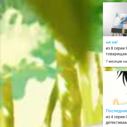
отряда геро
Shosu: Cho
9004-tai Ke
ня ня!
из 8 серии
товарищам
подземелья
7 месяцев н
своему на
«Бесконечн
союзников
девятьсот 
девятого у
отомстить
соратникам
Shinjiteita 
Dungeon Ok
Последни
Korosarekak
из 4 серии
"Mugen Gach
детективам