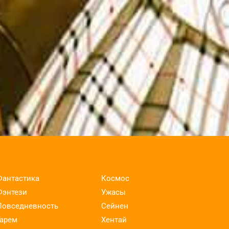
Фантастика
Космос
Фэнтези
Ужасы
Повседневность
Сейнен
Гарем
Хентай