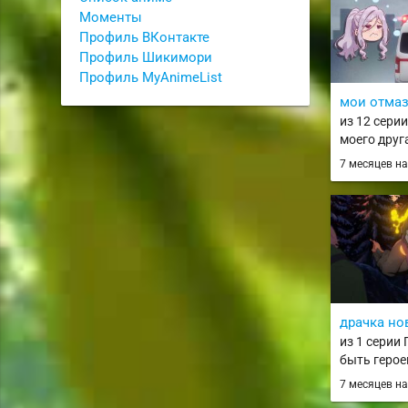
Моменты
Профиль ВКонтакте
Профиль Шикимори
Профиль MyAnimeList
мои отма
из 12 сери
моего друг
Tomodachi 
7 месяцев н
ni dake Uzai
драчка но
из 1 серии
быть геро
записи дев
7 месяцев н
четвёртого