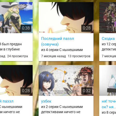
ев / Yuusha-kei ni
ubatsu Yuusha
imu Kiroku
0:38
0:28
Последний паззл
Сходка
 Я был предан
(озвучка)
из 12 с
и в глубине
детекти
из 4 серии С нынешними
, но благодаря
поделаеш
детективами ничего не
азад
24 просмотра
7 месяцев назад
13 просмотров
7 месяце
выку
no Tantei
поделаешь / Mattaku Saikin
ая гача» я обрёл
no Tantei to Kitara
 девять тысяч
девяносто
ровня, чтобы
 бывшим
0:28
0:32
 и всему миру! /
Nakama-tachi ni
uchi de
й паззл
узбек
ня! точ
eta ga Gift
 С нынешними
из 2 серии С нынешними
ок? ня..
a" de Level 9999
и ничего не
детективами ничего не
из 8 се