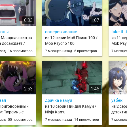
0:33
1:07
зоны
сопереживание
fake it t
и Младшая сестра
из 12 серии Моб Психо 100 /
из 11 се
а досаждает /
Mob Psycho 100
Mob Psy
no Imouto ga Ore
азад
16 просмотров
7 месяцев назад
6 просмотров
7 месяце
2:53
1:46
вая
драчка камуи
узбек
 Приговорённый
из 10 серии Ниндзя Камуи /
из 2 се
ем: Тюремные
Ninja Kamui
детекти
ять тысяч
поделаеш
азад
55 просмотров
7 месяцев назад
14 просмотров
7 месяце
 штрафного
no Tantei