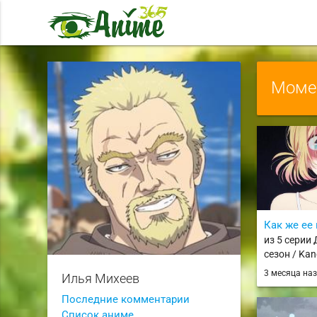
Момен
Как же ее 
из 5 серии
сезон / Kan
5th Season
3 месяца на
Илья Михеев
Последние комментарии
Список аниме