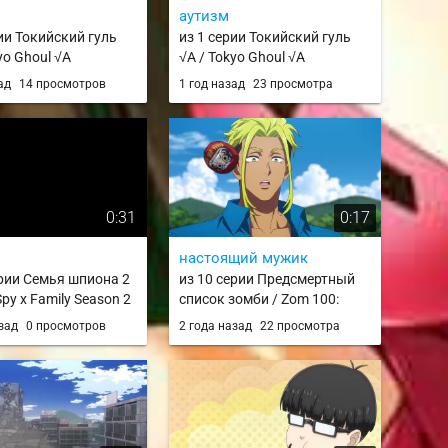
аутизм
рии Токийский гуль
из 1 серии Токийский гуль
yo Ghoul √A
√A / Tokyo Ghoul √A
зад
14 просмотров
1 год назад
23 просмотра
0:31
0:17
настоящий мужик
ерии Семья шпиона 2
из 10 серии Предсмертный
Spy x Family Season 2
список зомби / Zom 100:
Zombie ni Naru made ni Shitai
азад
0 просмотров
2 года назад
22 просмотра
100 no Koto