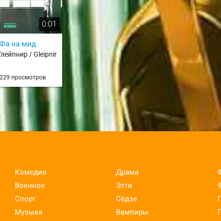
0:01
Фа на мид
Глейпнир / Gleipnir
229 просмотров
Комедия
Драма
Военное
Этти
Спорт
Сёдзе
Музыка
Вампиры