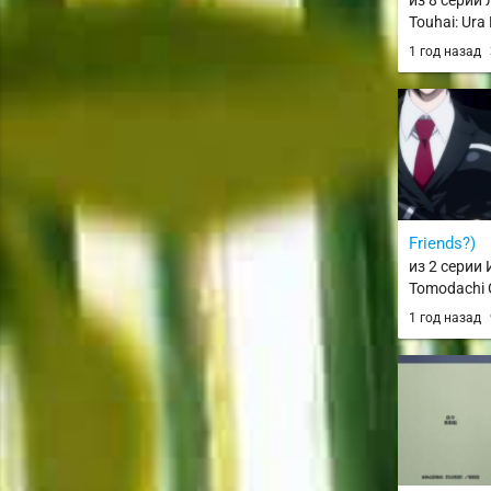
из 8 серии
Touhai: Ura
Touhairoku
1 год назад
Friends?)
из 2 серии 
Tomodachi
1 год назад