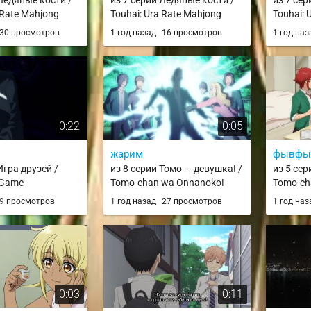
 Ледяные кости /
из 7 серии Ледяные кости /
из 7 се
 Rate Mahjong
Touhai: Ura Rate Mahjong
Touhai: 
Touhairoku
Touhair
30 просмотров
1 год назад
16 просмотров
1 год на
0:22
0:05
жарим
фывфы
Игра друзей /
из 8 серии Томо — девушка! /
из 5 сер
 Game
Tomo-chan wa Onnanoko!
Tomo-ch
9 просмотров
1 год назад
27 просмотров
1 год на
0:03
0:11