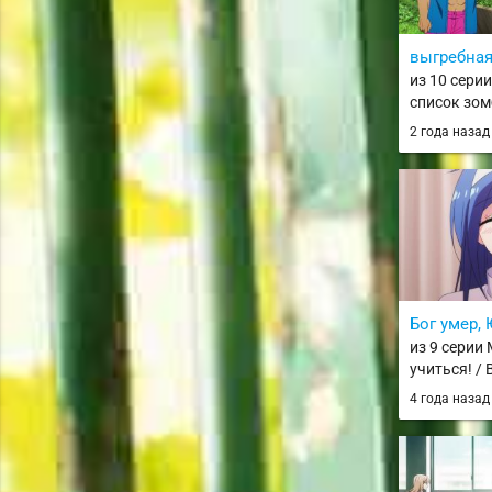
выгребная
из 10 сери
список зом
Zombie ni N
2 года наза
100 no Kot
Бог умер, 
из 9 серии
учиться! / 
Benkyou ga 
4 года наза