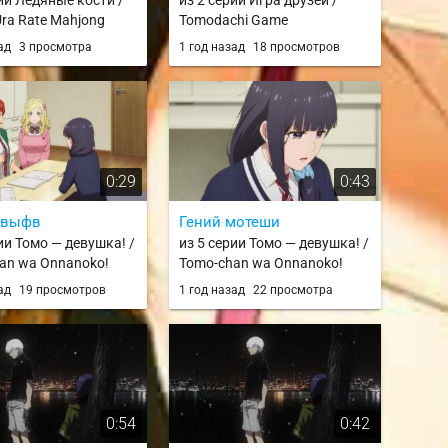
рии Ледяные кости /
из 2 серии Игра друзей /
Ura Rate Mahjong
Tomodachi Game
oku
зад
3 просмотра
1 год назад
18 просмотров
0:29
0:43
выфв
Гений мотеши
ии Томо — девушка! /
из 5 серии Томо — девушка! /
an wa Onnanoko!
Tomo-chan wa Onnanoko!
зад
19 просмотров
1 год назад
22 просмотра
0:54
0:42