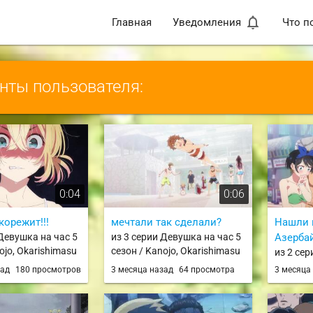
notifications_none
Главная
Уведомления
Что п
ты пользователя:
0:04
0:06
корежит!!!
мечтали так сделали?
Нашли 
 Девушка на час 5
из 3 серии Девушка на час 5
Азерба
ojo, Okarishimasu
сезон / Kanojo, Okarishimasu
из 2 се
5th Season
сезон / 
зад
180 просмотров
3 месяца назад
64 просмотра
3 месяца
5th Sea