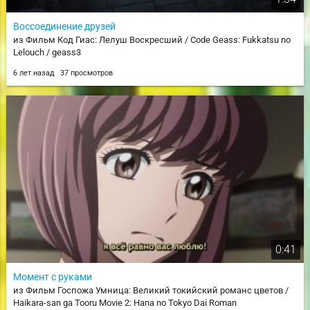
Воссоединение друзей
из Фильм Код Гиас: Лелуш Воскресший / Code Geass: Fukkatsu no
Lelouch / geass3
6 лет назад
37 просмотров
0:41
Момент с руками
из Фильм Госпожа Умница: Великий токийский романс цветов /
Haikara-san ga Tooru Movie 2: Hana no Tokyo Dai Roman