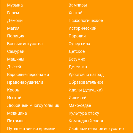
Музыка
Вампиры
Гарем
Хентай
Демоны
Психологическое
Магия
Исторический
Полиция
Пародия
Боевые искусства
Супер сила
Самураи
Детское
Машины
Безумие
Дзёсей
Детектив
Взрослые персонажи
Удостоено наград
Правонарушители
Образовательное
Кровь
Идолы (девушки)
Исекай
Ияшикей
Любовный многоугольник
Махо-сёдзё
Медицина
Культура отаку
Питомцы
Командный спорт
Путешествие во времени
Изобразительное искусство