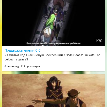
1:30
Поддержка уровня C.C.
из Фильм Код Гиас: Лелуш Воскресший / Code Geass: Fukkatsu no
Lelouch / geass3
6 лет назад
117 просмотров