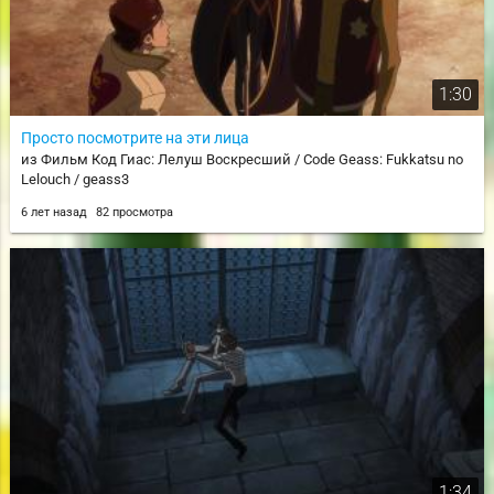
1:30
Просто посмотрите на эти лица
из Фильм Код Гиас: Лелуш Воскресший / Code Geass: Fukkatsu no
Lelouch / geass3
6 лет назад
82 просмотра
1:34