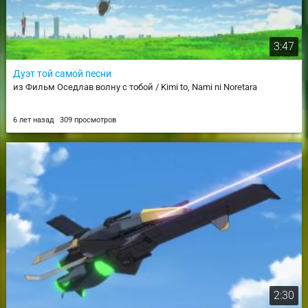
3:47
Дуэт той самой песни
из Фильм Оседлав волну с тобой / Kimi to, Nami ni Noretara
6 лет назад
309 просмотров
2:30