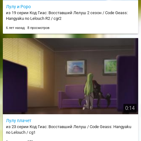
Лулу и Роро
из 19 серии Код Гиас: Восставший Лелуш 2 сезон / Code Geass:
Hangyaku no Lelouch R2 / cgr2
6 лет назад
8 просмотров
0:14
Лулу плачет
из 23 серии Код Гиас: Восставший Лелуш / Code Geass: Hangyaku
no Lelouch / cg1