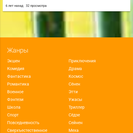
6 лет назад
32 просмотра
Жанры
Экшен
Приключения
Комедия
Драма
Фантастика
Космос
Романтика
Сёнен
Военное
Этти
Фэнтези
Ужасы
Школа
Триллер
Спорт
Сёдзе
Повседневность
Сейнен
Сверхъестественное
Меха