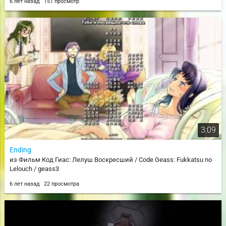
6 лет назад
151 просмотр
3:09
Ending
из Фильм Код Гиас: Лелуш Воскресший / Code Geass: Fukkatsu no
Lelouch / geass3
6 лет назад
22 просмотра