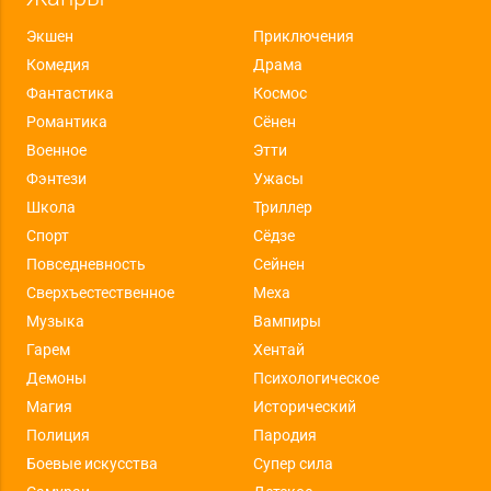
Экшен
Приключения
Комедия
Драма
Фантастика
Космос
Романтика
Сёнен
Военное
Этти
Фэнтези
Ужасы
Школа
Триллер
Спорт
Сёдзе
Повседневность
Сейнен
Сверхъестественное
Меха
Музыка
Вампиры
Гарем
Хентай
Демоны
Психологическое
Магия
Исторический
Полиция
Пародия
Боевые искусства
Супер сила