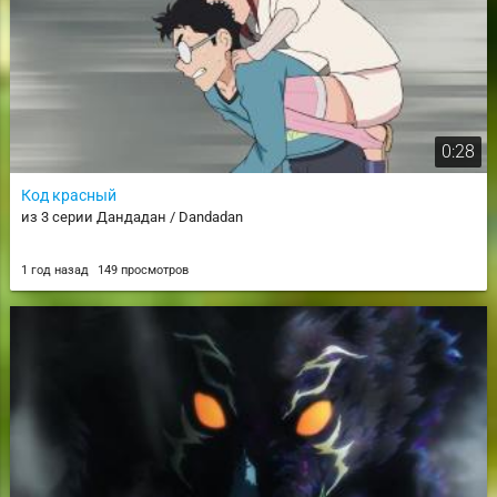
0:28
Код красный
из 3 серии Дандадан / Dandadan
1 год назад
149 просмотров