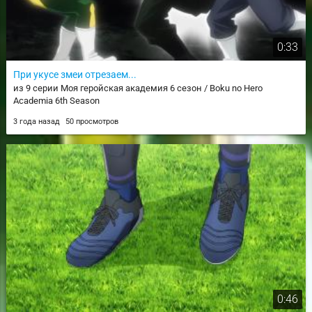
0:33
При укусе змеи отрезаем...
из 9 серии Моя геройская академия 6 сезон / Boku no Hero
Academia 6th Season
3 года назад
50 просмотров
0:46