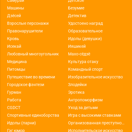
Самураи
Детское
Машины
Безумие
Дзёсей
Детектив
Взрослые персонажи
Удостоено наград
Правонарушители
Образовательное
Кровь
Идолы (девушки)
Исекай
Ияшикей
Любовный многоугольник
Махо-сёдзё
Медицина
Культура отаку
Питомцы
Командный спорт
Путешествие во времени
Изобразительное искусство
Городское фэнтези
Злодейки
Гурман
Эротика
Работа
Антропоморфизм
CGDCT
Уход за детьми
Спортивные единоборства
Игра с высокими ставками
Идолы (парни)
Организованная преступность
Гэг юмор
Исполнительское искусство