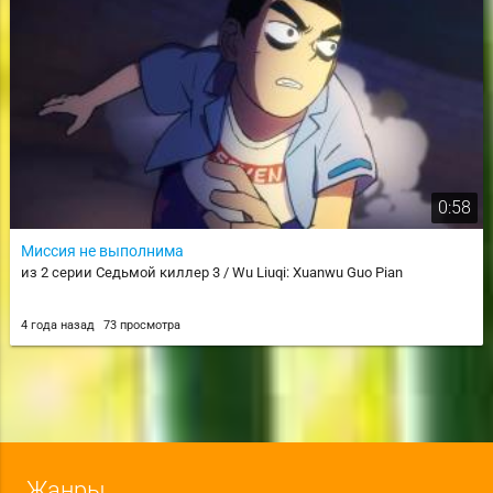
0:58
Миссия не выполнима
из 2 серии Седьмой киллер 3 / Wu Liuqi: Xuanwu Guo Pian
4 года назад
73 просмотра
Жанры