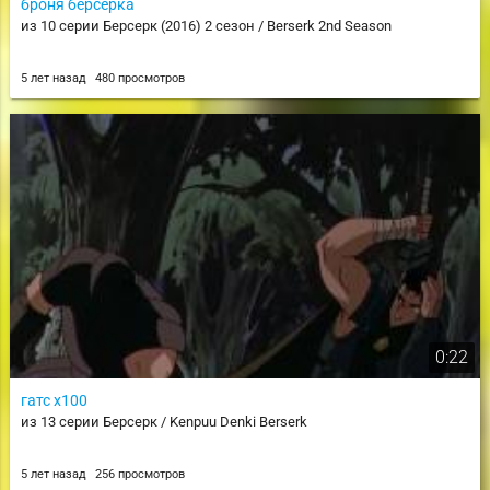
броня берсерка
из 10 серии Берсерк (2016) 2 сезон / Berserk 2nd Season
5 лет назад
480 просмотров
0:22
гатс x100
из 13 серии Берсерк / Kenpuu Denki Berserk
5 лет назад
256 просмотров