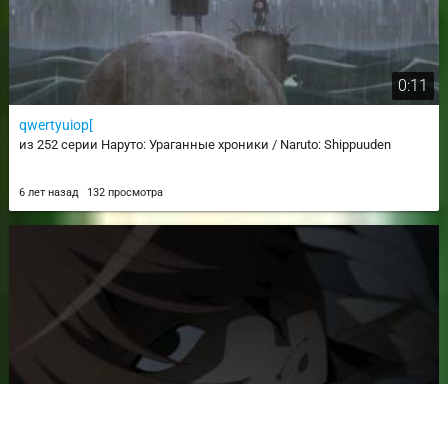
0:11
qwertyuiop[
из 252 серии Наруто: Ураганные хроники / Naruto: Shippuuden
6 лет назад
132 просмотра
0:08