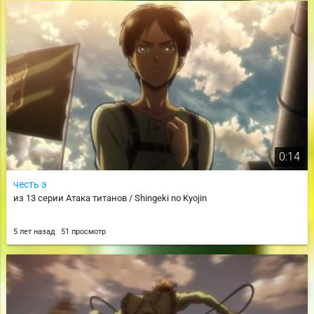
0:14
честь э
из 13 серии Атака титанов / Shingeki no Kyojin
5 лет назад
51 просмотр