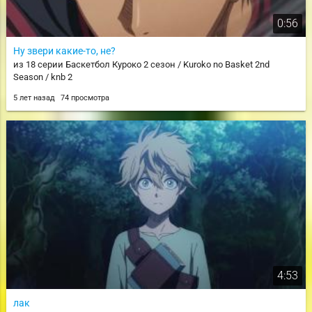
0:56
Ну звери какие-то, не?
из 18 серии Баскетбол Куроко 2 сезон / Kuroko no Basket 2nd
Season / knb 2
5 лет назад
74 просмотра
4:53
лак