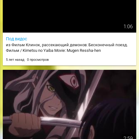
1:06
Под видос
из Фильм Клинок, рассекающий демонов: Бесконечный поезд.
Фильм / Kimetsu no Yaiba Movie: Mugen Ressha-hen
5 лет назад
0 просмотров
2:59