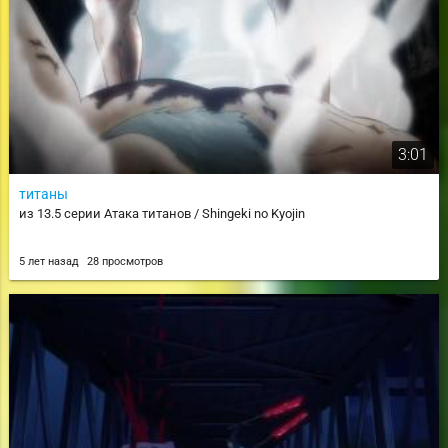
3:01
титаны
из 13.5 серии Атака титанов / Shingeki no Kyojin
5 лет назад
28 просмотров