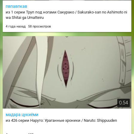
пвпавпкав
из 1 серии Труп под ногами Сакурако / Sakurako-san no Ashimoto ni
wa Shitai ga Umatteiru
4 года назад
58 просмотров
0:54
мадара цукиёми
из 426 серии Наруто: Ураганные хроники / Naruto: Shippuuden