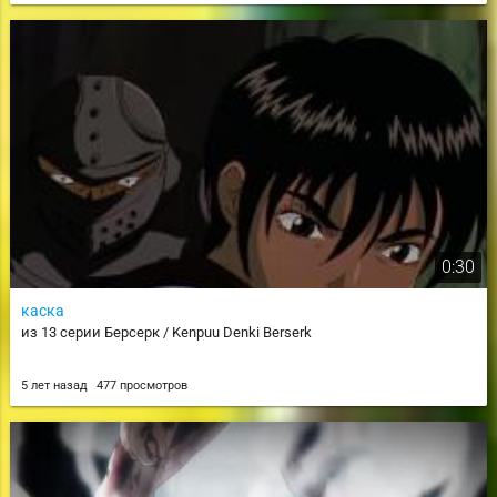
0:30
каска
из 13 серии Берсерк / Kenpuu Denki Berserk
5 лет назад
477 просмотров