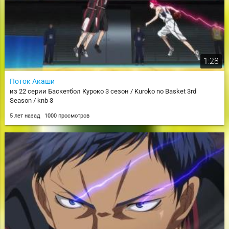
1:28
Поток Акаши
из 22 серии Баскетбол Куроко 3 сезон / Kuroko no Basket 3rd
Season / knb 3
5 лет назад
1000 просмотров