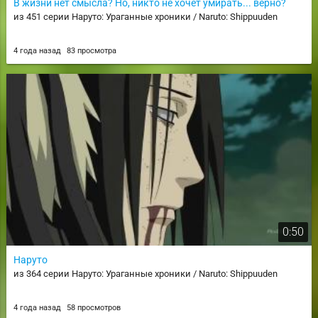
В жизни нет смысла? Но, никто не хочет умирать... верно?
из 451 серии Наруто: Ураганные хроники / Naruto: Shippuuden
4 года назад
83 просмотра
0:50
Наруто
из 364 серии Наруто: Ураганные хроники / Naruto: Shippuuden
4 года назад
58 просмотров