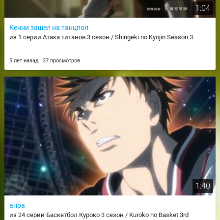
1:04
Кенни зашел на танцпол
из 1 серии Атака титанов 3 сезон / Shingeki no Kyojin Season 3
5 лет назад
37 просмотров
1:40
апра
из 24 серии Баскетбол Куроко 3 сезон / Kuroko no Basket 3rd