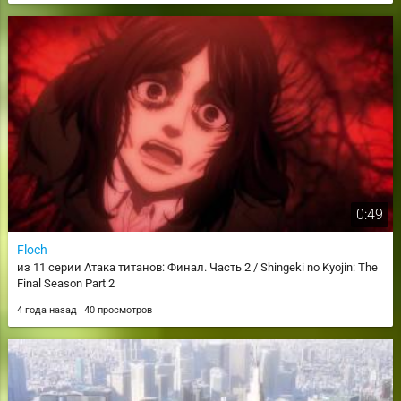
0:49
Floch
из 11 серии Атака титанов: Финал. Часть 2 / Shingeki no Kyojin: The
Final Season Part 2
4 года назад
40 просмотров