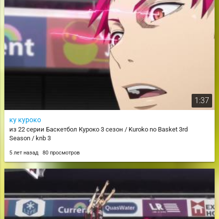
1:37
ку куроко
из 22 серии Баскетбол Куроко 3 сезон / Kuroko no Basket 3rd
Season / knb 3
5 лет назад
80 просмотров