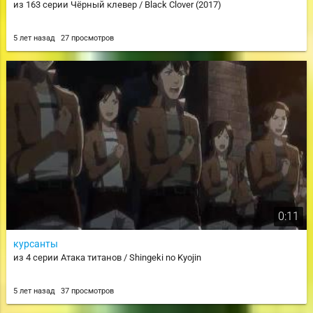
из 163 серии Чёрный клевер / Black Clover (2017)
5 лет назад
27 просмотров
0:11
курсанты
из 4 серии Атака титанов / Shingeki no Kyojin
5 лет назад
37 просмотров