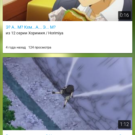
0:16
Э? А.. М? Кхм...А... Э... М?
из 12 серии Хоримия / Horimiya
4 года назад
124 просмотра
1:12