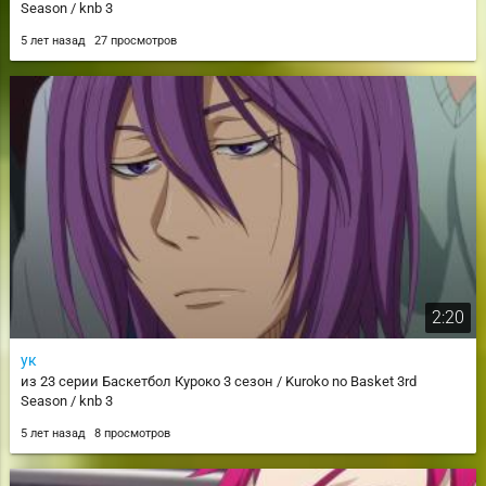
Season / knb 3
5 лет назад
27 просмотров
2:20
ук
из 23 серии Баскетбол Куроко 3 сезон / Kuroko no Basket 3rd
Season / knb 3
5 лет назад
8 просмотров