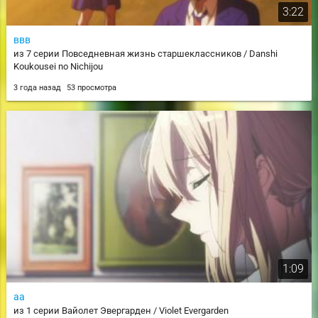
3:22
ввв
из 7 серии Повседневная жизнь старшеклассников / Danshi
Koukousei no Nichijou
3 года назад
53 просмотра
1:09
аа
из 1 серии Вайолет Эвергарден / Violet Evergarden