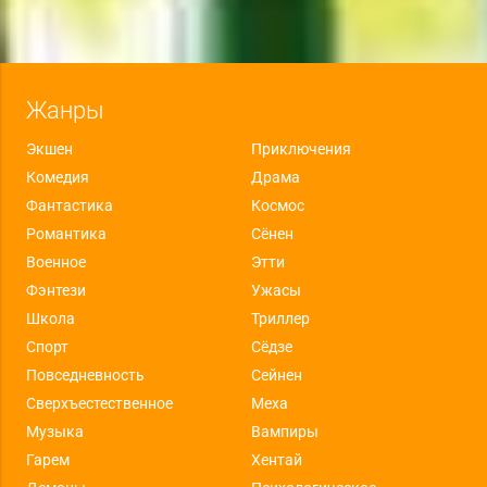
Жанры
Экшен
Приключения
Комедия
Драма
Фантастика
Космос
Романтика
Сёнен
Военное
Этти
Фэнтези
Ужасы
Школа
Триллер
Спорт
Сёдзе
Повседневность
Сейнен
Сверхъестественное
Меха
Музыка
Вампиры
Гарем
Хентай