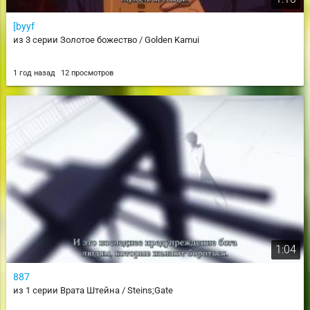
[byyf
из 3 серии Золотое божество / Golden Kamui
1 год назад
12 просмотров
1:04
887
из 1 серии Врата Штейна / Steins;Gate