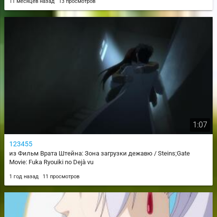
11 месяцев назад
13 просмотров
1:07
123455
из Фильм Врата Штейна: Зона загрузки дежавю / Steins;Gate
Movie: Fuka Ryouiki no Dejà vu
1 год назад
11 просмотров