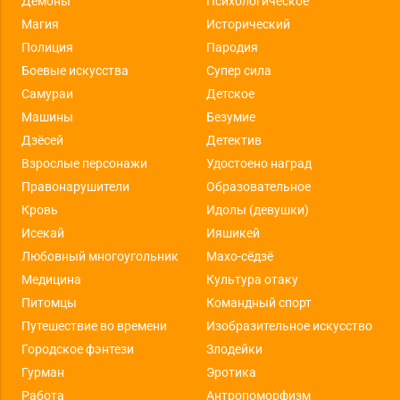
Демоны
Психологическое
Магия
Исторический
Полиция
Пародия
Боевые искусства
Супер сила
Самураи
Детское
Машины
Безумие
Дзёсей
Детектив
Взрослые персонажи
Удостоено наград
Правонарушители
Образовательное
Кровь
Идолы (девушки)
Исекай
Ияшикей
Любовный многоугольник
Махо-сёдзё
Медицина
Культура отаку
Питомцы
Командный спорт
Путешествие во времени
Изобразительное искусство
Городское фэнтези
Злодейки
Гурман
Эротика
Работа
Антропоморфизм