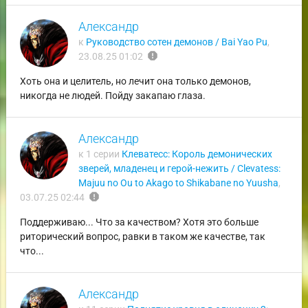
Александр
к
Руководство сотен демонов / Bai Yao Pu
,
report
23.08.25 01:02
Хоть она и целитель, но лечит она только демонов,
никогда не людей. Пойду закапаю глаза.
Александр
к 1 серии
Клеватесс: Король демонических
зверей, младенец и герой-нежить / Clevatess:
Majuu no Ou to Akago to Shikabane no Yuusha
,
report
03.07.25 02:44
Поддерживаю... Что за качеством? Хотя это больше
риторический вопрос, равки в таком же качестве, так
что...
Александр