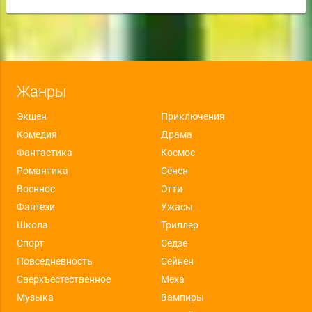
Жанры
Экшен
Приключения
Комедия
Драма
Фантастика
Космос
Романтика
Сёнен
Военное
Этти
Фэнтези
Ужасы
Школа
Триллер
Спорт
Сёдзе
Повседневность
Сейнен
Сверхъестественное
Меха
Музыка
Вампиры