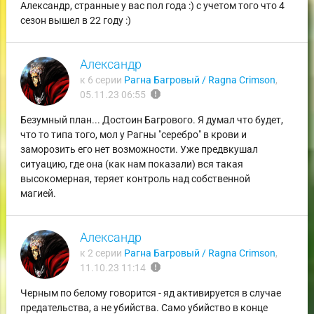
Александр, странные у вас пол года :) с учетом того что 4
сезон вышел в 22 году :)
Александр
к 6 серии
Рагна Багровый / Ragna Crimson
,
report
05.11.23 06:55
Безумный план... Достоин Багрового. Я думал что будет,
что то типа того, мол у Рагны "серебро" в крови и
заморозить его нет возможности. Уже предвкушал
ситуацию, где она (как нам показали) вся такая
высокомерная, теряет контроль над собственной
магией.
Александр
к 2 серии
Рагна Багровый / Ragna Crimson
,
report
11.10.23 11:14
Черным по белому говорится - яд активируется в случае
предательства, а не убийства. Само убийство в конце