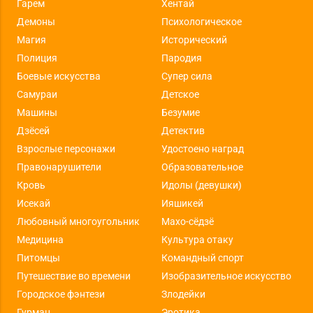
Гарем
Хентай
Демоны
Психологическое
Магия
Исторический
Полиция
Пародия
Боевые искусства
Супер сила
Самураи
Детское
Машины
Безумие
Дзёсей
Детектив
Взрослые персонажи
Удостоено наград
Правонарушители
Образовательное
Кровь
Идолы (девушки)
Исекай
Ияшикей
Любовный многоугольник
Махо-сёдзё
Медицина
Культура отаку
Питомцы
Командный спорт
Путешествие во времени
Изобразительное искусство
Городское фэнтези
Злодейки
Гурман
Эротика