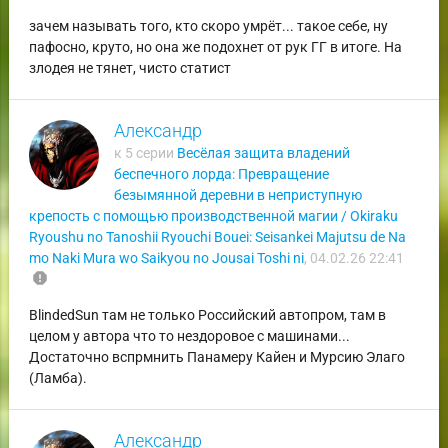
зачем называть того, кто скоро умрёт... такое себе, ну
пафосно, круто, но она же подохнет от рук ГГ в итоге. На
злодея не тянет, чисто статист
Александр
к 5 серии
Весёлая защита владений
беспечного лорда: Превращение
безымянной деревни в неприступную
крепость с помощью производственной магии / Okiraku
Ryoushu no Tanoshii Ryouchi Bouei: Seisankei Majutsu de Na
mo Naki Mura wo Saikyou no Jousai Toshi ni
,
04.02.26 22:41
report
BlindedSun там не только Российский автопром, там в
целом у автора что то нездоровое с машинами...
Достаточно вспрмнить Панамеру Кайен и Мурсию Элаго
(Ламба).
Александр