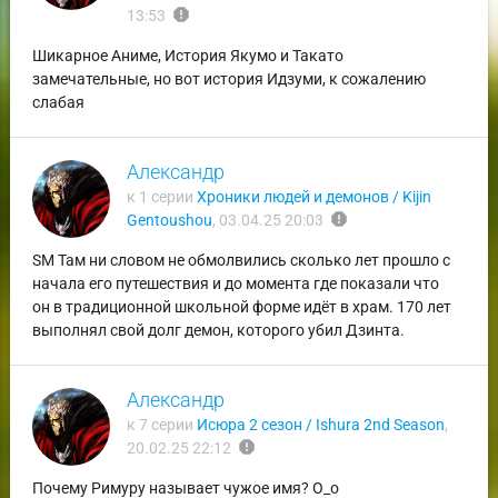
report
13:53
Шикарное Аниме, История Якумо и Такато
замечательные, но вот история Идзуми, к сожалению
слабая
Александр
к 1 серии
Хроники людей и демонов / Kijin
report
Gentoushou
,
03.04.25 20:03
SM Там ни словом не обмолвились сколько лет прошло с
начала его путешествия и до момента где показали что
он в традиционной школьной форме идёт в храм. 170 лет
выполнял свой долг демон, которого убил Дзинта.
Александр
к 7 серии
Исюра 2 сезон / Ishura 2nd Season
,
report
20.02.25 22:12
Почему Римуру называет чужое имя? О_о