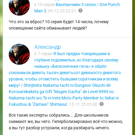
к 10 серии
Ванпанчмен 3 сезон / One Punch
report
Man 3
,
09.12.25 22:21
Что это за вброс? 10 серия будет 14 числа, почему
оповещение сайта обманывает людей?
Александр
к 7 серии
Я был предан товарищами в
глубине подземелья, но благодаря своему
навыку «Бесконечная гача» я обрёл
союзников девять тысяч девятьсот девяносто девятого
уровня, чтобы отомстить бывшим соратникам и всему
миру! / Shinjiteita Nakama-tachi ni Dungeon Okuchi de
Korosarekaketa ga Gift "Mugen Gacha" de Level 9999 no
Nakama-tachi wo Te ni Irete Moto Party Member to Sekai ni
report
Fukushuu & "Zamaa!" Shimasu!
,
15.11.25 03:40
Все такие эксперты собрались... Для школьников
снимают же, вы чего. Гиперболизировано всё что можно,
а вы тут разбор устроили, когда разбирать нечего.