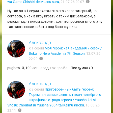
report
wa Game Chishiki de Musou suru
,
21.07.26 20:07
Ну так он в 1 серии сказал что его класс читерный, но
согласен, а как в игру играть с таким дисбалансом, в
целом я мультиком доволен, хотя вопросиков много :) ну
так чисто после работы под баночку пива
Александр
к 1 серии
Моя геройская академия 7 сезон /
Boku no Hero Academia 7th Season
,
12.07.26
report
22:20
pugbow. Я, 100 лет назад, так про Ван-Пис думал xD
Александр
к 9 серии
Приговорённый быть героем:
Тюремные записи девять тысяч четвёртого
штрафного отряда героев / Yuusha-kei ni
Shosu: Choubatsu Yuusha 9004-tai Keimu Kiroku
,
18.03.26
report
22:11