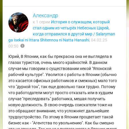
Александр
к 1 серии
История о служащем, который
стал одним из четырёх Небесных Царей,
когда отправился в другой мир / Salaryman
ga Isekai ni Ittara Shitennou ni Natta Hanashi
,
04.02.25
report
00:50
Юрий, В Японии, как бы прекрасна она не выглядела в
глазах туристов, очень много крайностей. В данном
случае мы говорим о существовании некой "Японской
рабочей культуре". Уволится с работы в Японии (обычно
это касается офисных работников и смежных) мало того
что "дурной тон", так еще довольно таки трудно. Потому
что работодатели могут просто отказать или в худшем
случае "преследовать" работника, мешая получить
новую должность. В свою очередь соискатели тоже на
это обращают внимание, что усложняет дальнейшее
трудоустройство. По этому в Японии процветает такой
бизнес как - "Агентства по увольнению". Как бы смешно