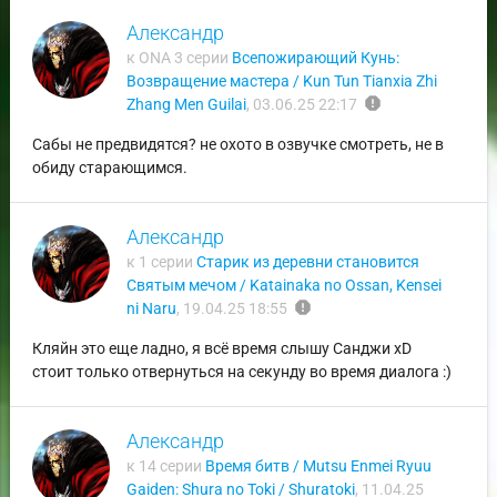
Александр
к ONA 3 серии
Всепожирающий Кунь:
Возвращение мастера / Kun Tun Tianxia Zhi
report
Zhang Men Guilai
,
03.06.25 22:17
Сабы не предвидятся? не охото в озвучке смотреть, не в
обиду старающимся.
Александр
к 1 серии
Старик из деревни становится
Святым мечом / Katainaka no Ossan, Kensei
report
ni Naru
,
19.04.25 18:55
Кляйн это еще ладно, я всё время слышу Санджи xD
стоит только отвернуться на секунду во время диалога :)
Александр
к 14 серии
Время битв / Mutsu Enmei Ryuu
Gaiden: Shura no Toki / Shuratoki
,
11.04.25