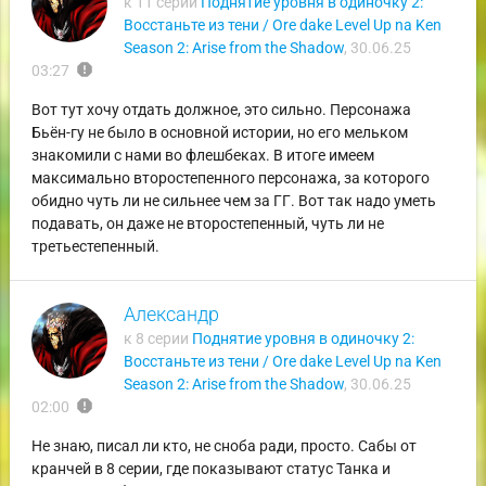
к 11 серии
Поднятие уровня в одиночку 2:
Восстаньте из тени / Ore dake Level Up na Ken
Season 2: Arise from the Shadow
,
30.06.25
report
03:27
Вот тут хочу отдать должное, это сильно. Персонажа
Бьён-гу не было в основной истории, но его мельком
знакомили с нами во флешбеках. В итоге имеем
максимально второстепенного персонажа, за которого
обидно чуть ли не сильнее чем за ГГ. Вот так надо уметь
подавать, он даже не второстепенный, чуть ли не
третьестепенный.
Александр
к 8 серии
Поднятие уровня в одиночку 2:
Восстаньте из тени / Ore dake Level Up na Ken
Season 2: Arise from the Shadow
,
30.06.25
report
02:00
Не знаю, писал ли кто, не сноба ради, просто. Сабы от
кранчей в 8 серии, где показывают статус Танка и