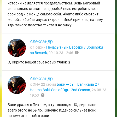
истории не является предательством. Ведь Багровый
изначально ставит перед собой цель истребить весь
свой род и в конце самого себя. Akame либо смотрит
жопой, либо без звука/титров... Иной причины, на тему
яда, такого полотна текста я не вижу.
Александр
к 1 серии
Ненасытный Берсерк / Boushoku
report
no Berserk
,
09.10.23 12:46
О, Кирито нашел себе новых тянок :)
Александр
к ONA 22 серии
Баки — сын Великана 2 /
Hanma Baki: Son of Ogre 2nd Season
,
26.08.23
report
19:53
Баки дрался с Пиклом, а тут возводят Юдзиро словно
всего этого не было. Конечно Юдзиро сильнее всех,
почему это не обыграли