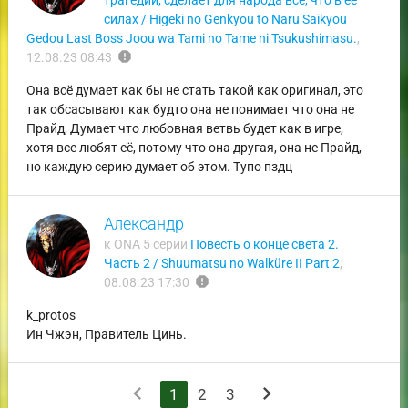
трагедии, сделает для народа всё, что в её
силах / Higeki no Genkyou to Naru Saikyou
Gedou Last Boss Joou wa Tami no Tame ni Tsukushimasu.
,
report
12.08.23 08:43
Она всё думает как бы не стать такой как оригинал, это
так обсасывают как будто она не понимает что она не
Прайд, Думает что любовная ветвь будет как в игре,
хотя все любят её, потому что она другая, она не Прайд,
но каждую серию думает об этом. Тупо пздц
Александр
к ONA 5 серии
Повесть о конце света 2.
Часть 2 / Shuumatsu no Walküre II Part 2
,
report
08.08.23 17:30
k_protos
Ин Чжэн, Правитель Цинь.
chevron_left
chevron_right
1
2
3