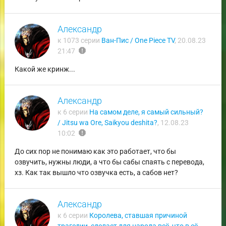
Александр
к 1073 серии
Ван-Пис / One Piece TV
,
20.08.23
report
21:47
Какой же кринж...
Александр
к 6 серии
На самом деле, я самый сильный?
/ Jitsu wa Ore, Saikyou deshita?
,
12.08.23
report
10:02
До сих пор не понимаю как это работает, что бы
озвучить, нужны люди, а что бы сабы спаять с перевода,
хз. Как так вышло что озвучка есть, а сабов нет?
Александр
к 6 серии
Королева, ставшая причиной