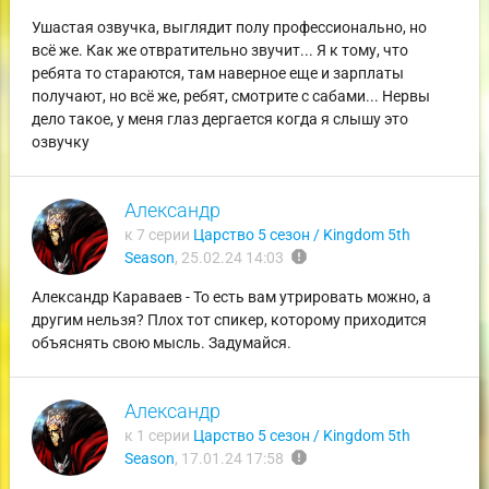
Ушастая озвучка, выглядит полу профессионально, но
всё же. Как же отвратительно звучит... Я к тому, что
ребята то стараются, там наверное еще и зарплаты
получают, но всё же, ребят, смотрите с сабами... Нервы
дело такое, у меня глаз дергается когда я слышу это
озвучку
Александр
к 7 серии
Царство 5 сезон / Kingdom 5th
report
Season
,
25.02.24 14:03
Александр Караваев - То есть вам утрировать можно, а
другим нельзя? Плох тот спикер, которому приходится
объяснять свою мысль. Задумайся.
Александр
к 1 серии
Царство 5 сезон / Kingdom 5th
report
Season
,
17.01.24 17:58