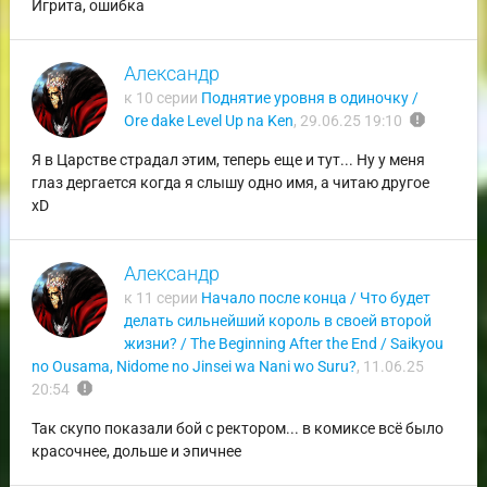
Игрита, ошибка
Александр
к 10 серии
Поднятие уровня в одиночку /
report
Ore dake Level Up na Ken
,
29.06.25 19:10
Я в Царстве страдал этим, теперь еще и тут... Ну у меня
глаз дергается когда я слышу одно имя, а читаю другое
хD
Александр
к 11 серии
Начало после конца / Что будет
делать сильнейший король в своей второй
жизни? / The Beginning After the End / Saikyou
no Ousama, Nidome no Jinsei wa Nani wo Suru?
,
11.06.25
report
20:54
Так скупо показали бой с ректором... в комиксе всё было
красочнее, дольше и эпичнее