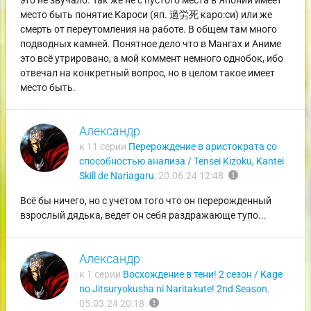
это не звучало. Так же не с пустого места в Японии имеет
место быть понятие Кароси (яп. 過労死 каро:си) или же
смерть от переутомления на работе. В общем там много
подводных камней. Понятное дело что в Мангах и Аниме
это всё утрировано, а мой коммент немного однобок, ибо
отвечал на конкретный вопрос, но в целом такое имеет
место быть.
Александр
к 11 серии
Перерождение в аристократа со
способностью анализа / Tensei Kizoku, Kantei
report
Skill de Nariagaru
,
20.06.24 12:48
Всё бы ничего, но с учетом того что он перерожденный
взрослый дядька, ведет он себя раздражающе тупо...
Александр
к 1 серии
Восхождение в тени! 2 сезон / Kage
no Jitsuryokusha ni Naritakute! 2nd Season
,
report
05.03.24 20:18