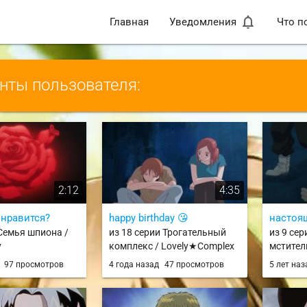
notifications_none
Главная
Уведомления
Что п
ты пользователя:
2:12
4:35
 нравится?
happy birthday 😘
настоя
 Семья шпиона /
из 18 серии Трогательный
из 9 се
y
комплекс / Lovely★Complex
мстители
д
97 просмотров
4 года назад
47 просмотров
5 лет на