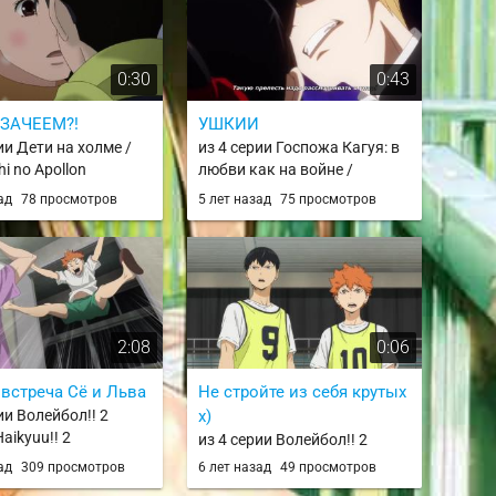
0:30
0:43
 ЗАЧЕЕМ?!
УШКИИ
ии Дети на холме /
из 4 серии Госпожа Кагуя: в
i no Apollon
любви как на войне /
Kaguya-sama wa Kokurasetai:
зад
78 просмотров
5 лет назад
75 просмотров
Tensai-tachi no Renai
Zunousen
2:08
0:06
встреча Сё и Льва
Не стройте из себя крутых
ии Волейбол!! 2
х)
Haikyuu!! 2
из 4 серии Волейбол!! 2
сезон / Haikyuu!! 2
зад
309 просмотров
6 лет назад
49 просмотров