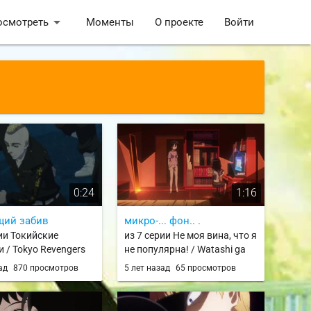
arrow_drop_down
осмотреть
Моменты
О проекте
Войти
0:24
1:16
щий забив
микро-... фон.. .
рии Токийские
из 7 серии Не моя вина, что я
 / Tokyo Revengers
не популярна! / Watashi ga
Motenai no wa Dou
зад
870 просмотров
5 лет назад
65 просмотров
Kangaetemo Omaera ga
Warui! / Watamote