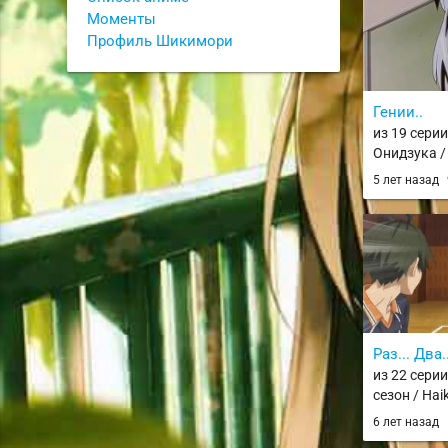
Моменты
Профиль Шикимори
Гении..
из 19 сери
Онидзука / 
Onizuka
5 лет назад
Раз... Два..
из 22 серии
сезон / Hai
6 лет назад