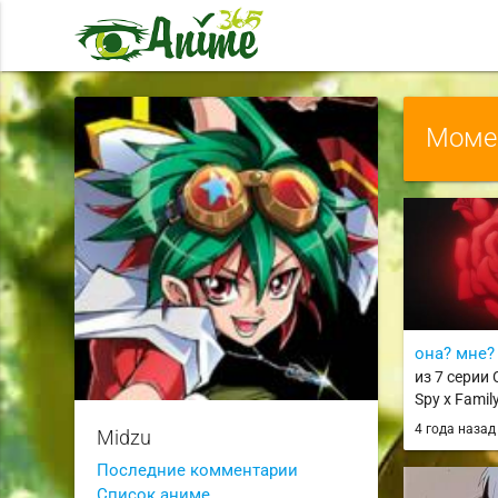
Момен
она? мне?
из 7 серии
Spy x Famil
4 года наза
Midzu
Последние комментарии
Список аниме