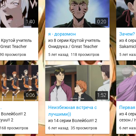
1:40
0:20
я - дораэмон
Зачем?
и Крутой учитель
из 8 серии Крутой учитель
из 4 сер
Great Teacher
Онидзука / Great Teacher
Sakamich
Onizuka
90 просмотров
5 лет назад
118 просмотров
5 лет на
0:06
1:52
.
Неизбежная встреча с
Первая 
 Волейбол!! 2
лучшими))
из 4 сер
kyuu!! 2
сезон / 
из 14 серии Волейбол!! 2
сезон / Haikyuu!! 2
168 просмотров
6 лет назад
35 просмотров
6 лет на