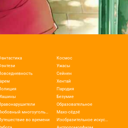
Фантастика
Космос
Фэнтези
Ужасы
Повседневность
Сейнен
Гарем
Хентай
Полиция
Пародия
Машины
Безумие
Правонарушители
Образовательное
Любовный многоугольник
Махо-сёдзё
Путешествие во времени
Изобразительное искусство
Работа
Антропоморфизм