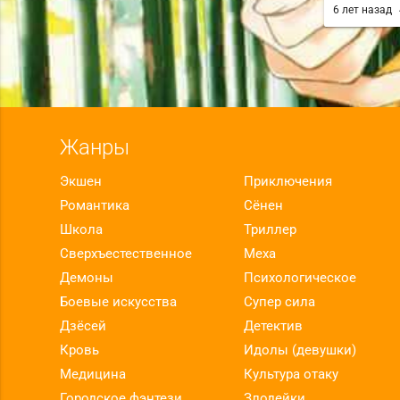
pingpong
6 лет назад
Жанры
Экшен
Приключения
Романтика
Сёнен
Школа
Триллер
Сверхъестественное
Меха
Демоны
Психологическое
Боевые искусства
Супер сила
Дзёсей
Детектив
Кровь
Идолы (девушки)
Медицина
Культура отаку
Городское фэнтези
Злодейки