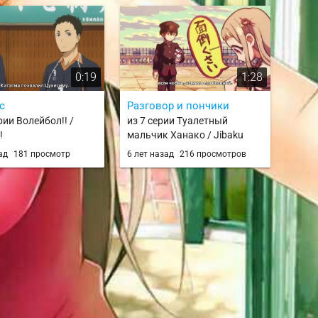
0:19
1:28
с
Разговор и пончики
рии Волейбол!! /
из 7 серии Туалетный
!
мальчик Ханако / Jibaku
Shounen Hanako-kun
зад
181 просмотр
6 лет назад
216 просмотров