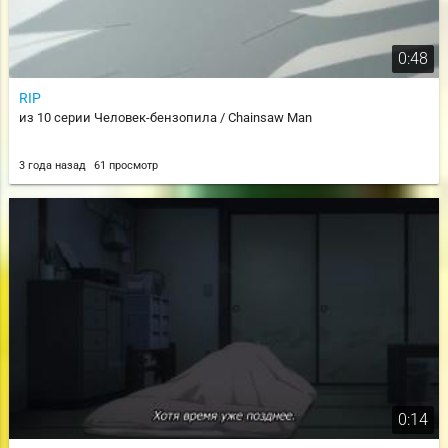
0:48
RIP
из 10 серии Человек-бензопила / Chainsaw Man
3 года назад
61 просмотр
0:14