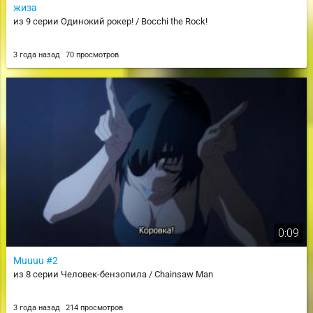
жиза
из 9 серии Одинокий рокер! / Bocchi the Rock!
3 года назад
70 просмотров
0:09
Muuuu #2
из 8 серии Человек-бензопила / Chainsaw Man
3 года назад
214 просмотров