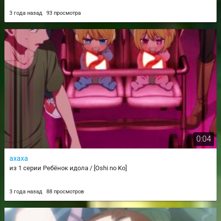
3 года назад
93 просмотра
0:04
ахаха
из 1 серии Ребёнок идола / [Oshi no Ko]
3 года назад
88 просмотров