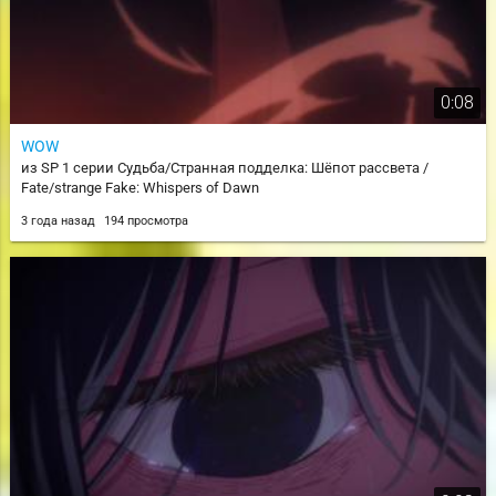
0:08
WOW
из SP 1 серии Судьба/Странная подделка: Шёпот рассвета /
Fate/strange Fake: Whispers of Dawn
3 года назад
194 просмотра