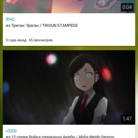
0:04
ЯЧС
из Триган: Ураган / TRIGUN STAMPEDE
3 года назад
65 просмотров
1:47
<333!
из 12 серии Война горничных Акибы / Akiba Meido Sensou