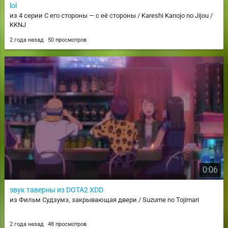
lol
из 4 серии С его стороны — с её стороны / Kareshi Kanojo no Jijou /
KKNJ
2 года назад
50 просмотров
0:06
звук таверны из DOTA2 XDD
из Фильм Судзумэ, закрывающая двери / Suzume no Tojimari
2 года назад
48 просмотров