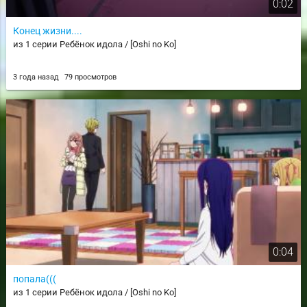
0:02
Конец жизни....
из 1 серии Ребёнок идола / [Oshi no Ko]
3 года назад
79 просмотров
0:04
попала(((
из 1 серии Ребёнок идола / [Oshi no Ko]