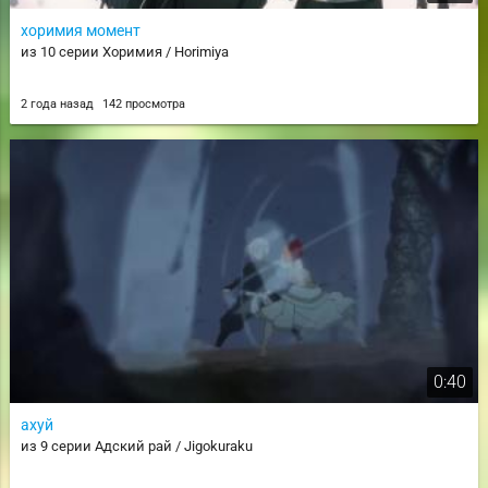
хоримия момент
из 10 серии Хоримия / Horimiya
2 года назад
142 просмотра
0:40
ахуй
из 9 серии Адский рай / Jigokuraku