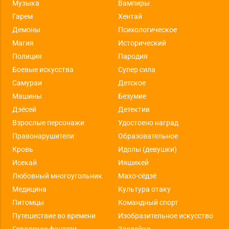
Музыка
Вампиры
Гарем
Хентай
Демоны
Психологическое
Магия
Исторический
Полиция
Пародия
Боевые искусства
Супер сила
Самураи
Детское
Машины
Безумие
Дзёсей
Детектив
Взрослые персонажи
Удостоено наград
Правонарушители
Образовательное
Кровь
Идолы (девушки)
Исекай
Ияшикей
Любовный многоугольник
Махо-сёдзё
Медицина
Культура отаку
Питомцы
Командный спорт
Путешествие во времени
Изобразительное искусство