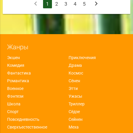
chevron_left
chevron_right
1
2
3
4
5
Жанры
Экшен
Приключения
Комедия
Драма
Фантастика
Космос
Романтика
Сёнен
Военное
Этти
Фэнтези
Ужасы
Школа
Триллер
Спорт
Сёдзе
Повседневность
Сейнен
Сверхъестественное
Меха