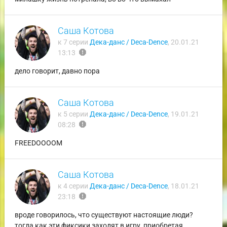
Саша Котова
к 7 серии
Дека-данс / Deca-Dence
,
20.01.21
report
13:13
дело говорит, давно пора
Саша Котова
к 5 серии
Дека-данс / Deca-Dence
,
19.01.21
report
08:28
FREEDOOOOM
Саша Котова
к 4 серии
Дека-данс / Deca-Dence
,
18.01.21
report
23:18
вроде говорилось, что существуют настоящие люди?
тогда как эти фиксики заходят в игру, приобретая