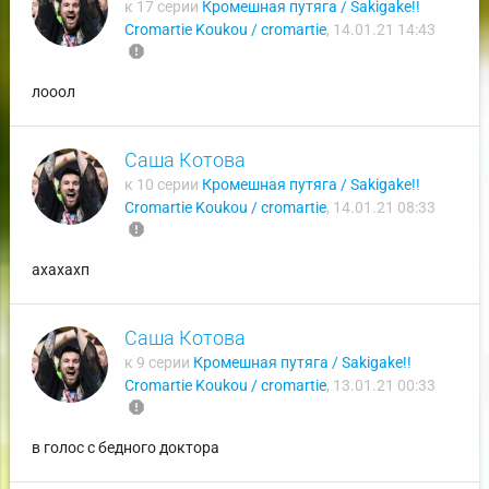
к 17 серии
Кромешная путяга / Sakigake!!
Cromartie Koukou / cromartie
,
14.01.21 14:43
report
лооол
Саша Котова
к 10 серии
Кромешная путяга / Sakigake!!
Cromartie Koukou / cromartie
,
14.01.21 08:33
report
ахахахп
Саша Котова
к 9 серии
Кромешная путяга / Sakigake!!
Cromartie Koukou / cromartie
,
13.01.21 00:33
report
в голос с бедного доктора