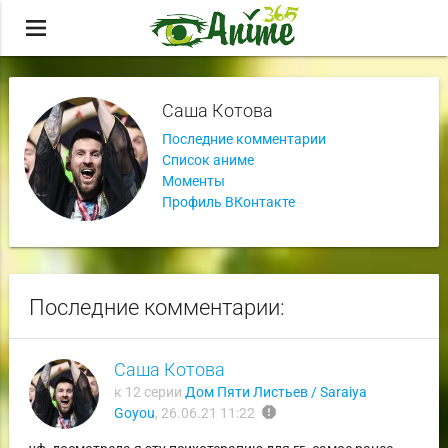
menu
Саша Котова
Последние комментарии
Список аниме
Моменты
Профиль ВКонтакте
Последние комментарии:
Саша Котова
к 12 серии
Дом Пяти Листьев / Saraiya
report
Goyou
,
26.06.21 11:22