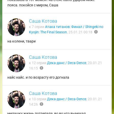
пояса. покойся с миром, Саша
Саша Котова
к 7 серии
Атака титанов: Финал / Shingeki no
report
Kyojin: The Final Season
,
25.01.21 00:18
на колени, твари
Саша Котова
к 12 серии
Дека-данс / Deca-Dence
,
20.01.21
report
16:15
найс найс. и по возрасту его догнала
Саша Котова
к 10 серии
Дека-данс / Deca-Dence
,
20.01.21
report
14:26
милашку жизнь потрепала, во во что вымахал