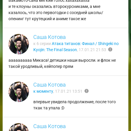
Вакамото-сана мягкий голос хахахахахха
и те клоуны оказались второкурсниками, а мне
казалось, что это первогодки с соседней школы/
опенинг тут крутецкий и аниме такое же
Саша Котова
к 6 серии
Атака титанов: Финал / Shingeki no
report
Kyojin: The Final Season
,
17.01.21 21:53
аааааааааа Микаса! детишки наши выросли. и флок не
такой уродливый, кейпопер прям
Саша Котова
report
к моменту
,
17.01.21 13:51
впервые увидела продолжение, после того
ткак та упала :D
Саша Котова