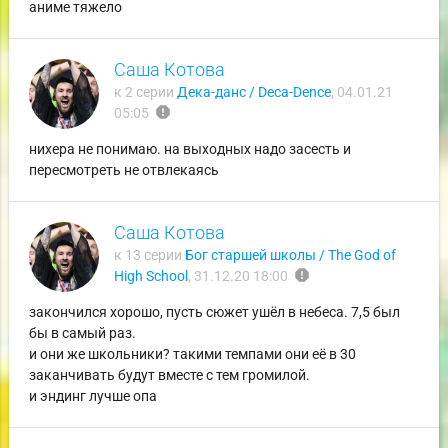
аниме тяжело
Саша Котова
к 2 серии
Дека-данс / Deca-Dence
,
04.01.21
report
05:05
нихера не понимаю. на выходных надо засесть и
пересмотреть не отвлекаясь
Саша Котова
к 13 серии
Бог старшей школы / The God of
report
High School
,
31.12.20 18:00
закончился хорошо, пусть сюжет ушёл в небеса. 7,5 был
бы в самый раз.
и они же школьники? такими темпами они её в 30
заканчивать будут вместе с тем громилой.
и эндинг лучше опа