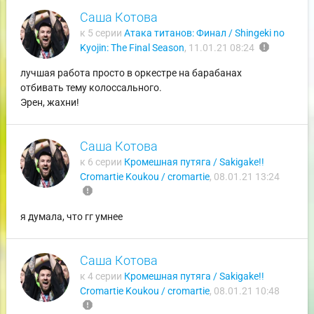
Саша Котова
к 5 серии
Атака титанов: Финал / Shingeki no
report
Kyojin: The Final Season
,
11.01.21 08:24
лучшая работа просто в оркестре на барабанах
отбивать тему колоссального.
Эрен, жахни!
Саша Котова
к 6 серии
Кромешная путяга / Sakigake!!
Cromartie Koukou / cromartie
,
08.01.21 13:24
report
я думала, что гг умнее
Саша Котова
к 4 серии
Кромешная путяга / Sakigake!!
Cromartie Koukou / cromartie
,
08.01.21 10:48
report