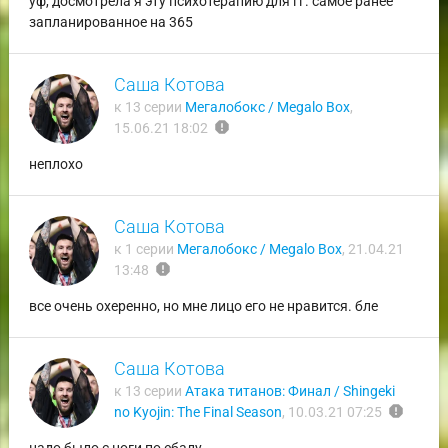
уф, досмотрела я эту психотерапию для гг. самое ранее
запланированное на 365
Саша Котова
к 13 серии
Мегалобокс / Megalo Box
,
report
15.06.21 18:02
неплохо
Саша Котова
к 1 серии
Мегалобокс / Megalo Box
,
21.04.21
report
13:48
все очень охеренно, но мне лицо его не нравится. бле
Саша Котова
к 13 серии
Атака титанов: Финал / Shingeki
report
no Kyojin: The Final Season
,
10.03.21 07:25