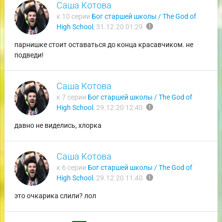
Саша Котова
к 10 серии
Бог старшей школы / The God of
report
High School
,
31.12.20 01:29
парнишке стоит оставаться до конца красавчиком. не
подведи!
Саша Котова
к 7 серии
Бог старшей школы / The God of
report
High School
,
29.12.20 12:40
давно не виделись, хлорка
Саша Котова
к 6 серии
Бог старшей школы / The God of
report
High School
,
29.12.20 11:40
это очкарика слили? лол