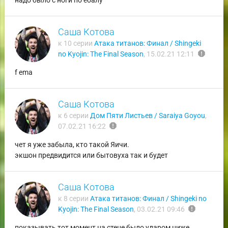
надо было с ноги по ебалу
Саша Котова
к 10 серии
Атака титанов: Финал / Shingeki
report
no Kyojin: The Final Season
,
15.02.21 12:11
f ema
Саша Котова
к 6 серии
Дом Пяти Листьев / Saraiya Goyou
,
report
07.02.21 16:22
чет я уже забыла, кто такой Яичи.
экшон предвидится или бытовуха так и будет
Саша Котова
к 8 серии
Атака титанов: Финал / Shingeki no
report
Kyojin: The Final Season
,
03.02.21 09:46
показывать тот момент на стене было ударом ниже