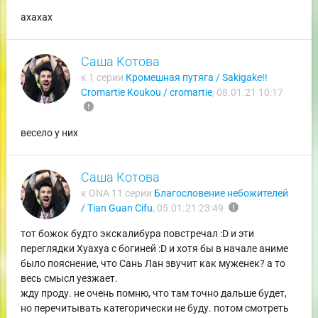
ахахах
Саша Котова
к 1 серии
Кромешная путяга / Sakigake!!
Cromartie Koukou / cromartie
,
08.01.21 10:17
report
весело у них
Саша Котова
к ONA 11 серии
Благословение небожителей
report
/ Tian Guan Cifu
,
05.01.21 23:49
тот божок будто экскалибура повстречал :D и эти
переглядки Хуахуа с богиней :D и хотя бы в начале аниме
было пояснение, что Сань Лан звучит как муженек? а то
весь смысл уезжает.
жду проду. не очень помню, что там точно дальше будет,
но перечитывать категорически не буду. потом смотреть