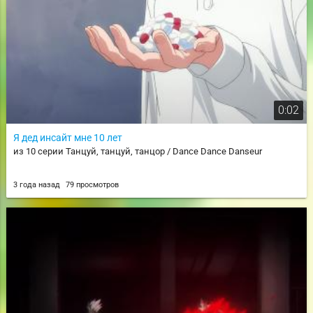
0:02
Я дед инсайт мне 10 лет
из 10 серии Танцуй, танцуй, танцор / Dance Dance Danseur
3 года назад
79 просмотров