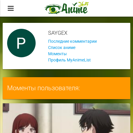
menu
SAYGEX
Последние комментарии
Список аниме
Моменты
Профиль MyAnimeList
Моменты пользователя: