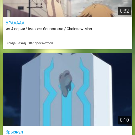
0:32
УРААААА
из 4 серии Человек-бензопила / Chainsaw Man
3 года назад
107 просмотров
0:10
брызнул