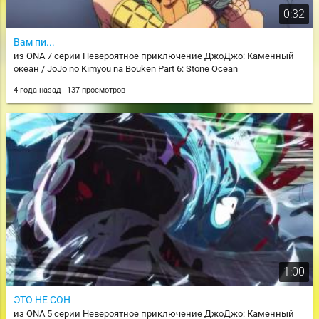
0:32
Вам пи...
из ONA 7 серии Невероятное приключение ДжоДжо: Каменный
океан / JoJo no Kimyou na Bouken Part 6: Stone Ocean
4 года назад
137 просмотров
1:00
ЭТО НЕ СОН
из ONA 5 серии Невероятное приключение ДжоДжо: Каменный