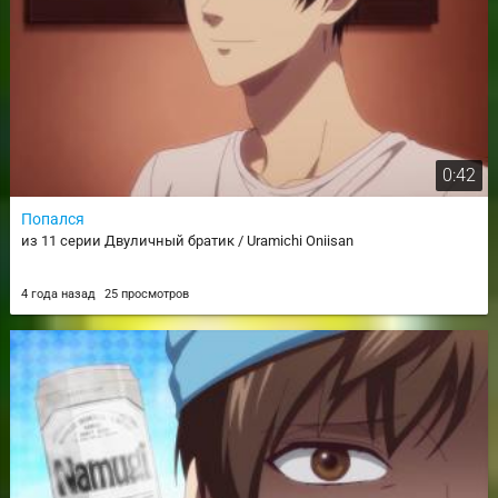
0:42
Попался
из 11 серии Двуличный братик / Uramichi Oniisan
4 года назад
25 просмотров