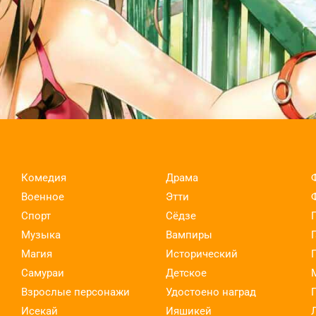
Комедия
Драма
Военное
Этти
Спорт
Сёдзе
Музыка
Вампиры
Магия
Исторический
Самураи
Детское
Взрослые персонажи
Удостоено наград
Исекай
Ияшикей