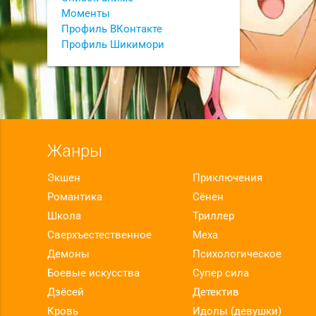
Моменты
Профиль ВКонтакте
Профиль Шикимори
Жанры
Экшен
Приключения
Романтика
Сёнен
Школа
Триллер
Сверхъестественное
Меха
Демоны
Психологическое
Боевые искусства
Супер сила
Дзёсей
Детектив
Кровь
Идолы (девушки)