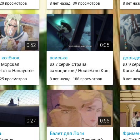
Kitarou (2018)
20 просмотров
8 лет назад
39 просмотров
8 лет на
0:52
0:05
 котёнок
асиська
довыд
и Морская
из 7 серии Страна
из 9 сер
Seto no Hanayome
самоцветов / Houseki no Kuni
Kurozuk
25 просмотров
8 лет назад
188 просмотров
8 лет на
0:27
0:56
а
Балет для Логи
Фримен