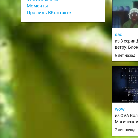
Моменты
Профиль ВКонтакте
sad
из 3 серии
ветру: Бло
Kaze no Nak
6 лет назад
Kinpatsu no
wow
из OVA Вол
Магическа
Мерцающие
7 лет назад
no Star Mag