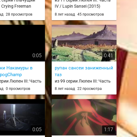
2 серии Плачущий
из 11 серии Люпен III: Часть
 Crying Freeman
IV / Lupin Sansei (2015)
зад
28 просмотров
8 лет назад
45 просмотров
0:05
0:41
аки Накамуры в
рупан сансеи заниженный
 pogChamp
таз
ерии Люпен III: Часть
из 99 серии Люпен III: Часть
III: Part II
II / Lupin III: Part II
зад
0 просмотров
8 лет назад
22 просмотра
0:05
1:17