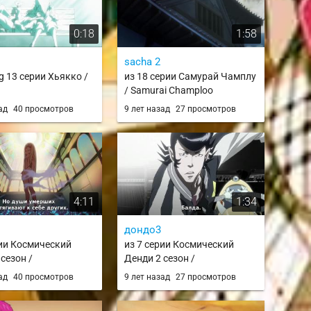
0:18
1:58
sacha 2
g 13 серии Хьякко /
из 18 серии Самурай Чамплу
/ Samurai Champloo
зад
40 просмотров
9 лет назад
27 просмотров
4:11
1:34
дондо3
рии Космический
из 7 серии Космический
сезон /
Денди 2 сезон /
andy 2nd Season
Space☆Dandy 2nd Season
зад
40 просмотров
9 лет назад
27 просмотров