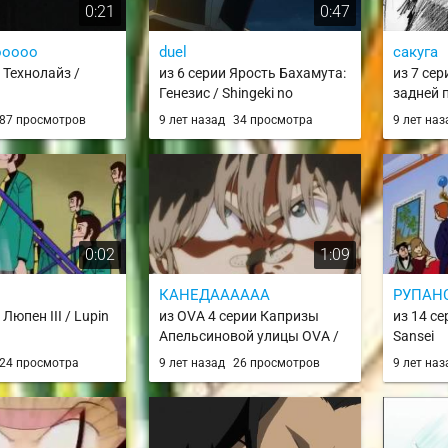
0:21
0:47
ооооо
duel
сакуга
 Технолайз /
из 6 серии Ярость Бахамута:
из 7 се
Генезис / Shingeki no
задней п
Bahamut: Genesis / SnB
no Daim
87 просмотров
9 лет назад
34 просмотра
9 лет на
Genesis
0:02
1:09
КАНЕДАААААА
РУПАН
 Люпен III / Lupin
из OVA 4 серии Капризы
из 14 се
Апельсиновой улицы OVA /
Sansei
Kimagure Orange☆Road OVA
24 просмотра
9 лет назад
26 просмотров
9 лет на