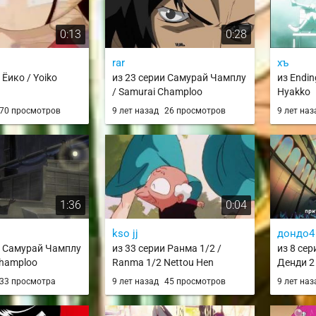
0:13
0:28
rar
хъ
 Ёико / Yoiko
из 23 серии Самурай Чамплу
из Endin
/ Samurai Champloo
Hyakko
70 просмотров
9 лет назад
26 просмотров
9 лет на
1:36
0:04
kso jj
дондо4
и Самурай Чамплу
из 33 серии Ранма 1/2 /
из 8 се
Champloo
Ranma 1/2 Nettou Hen
Денди 2 
Space☆D
33 просмотра
9 лет назад
45 просмотров
9 лет на