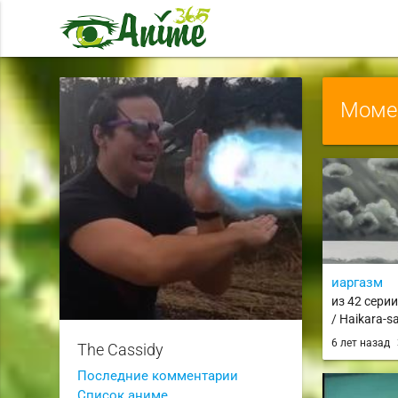
Момен
иаргазм
из 42 сери
/ Haikara-s
6 лет назад
The Cassidy
Последние комментарии
Список аниме