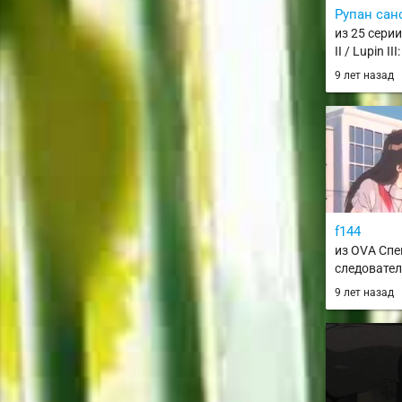
Рупан санс
из 25 серии
II / Lupin III:
9 лет назад
f144
из OVA Сп
следовател
Gakuen Tok
9 лет назад