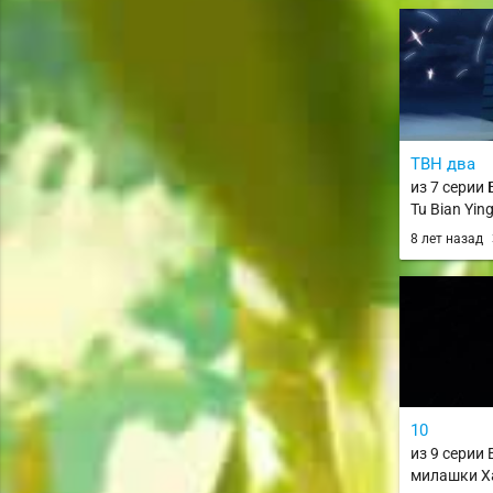
Hikaru
TBH два
из 7 серии 
Tu Bian Yin
8 лет назад
10
из 9 серии
милашки Ха