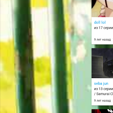
doll lol
из 17 серии
9 лет назад
seba jun
из 13 сери
/ Samurai 
9 лет назад