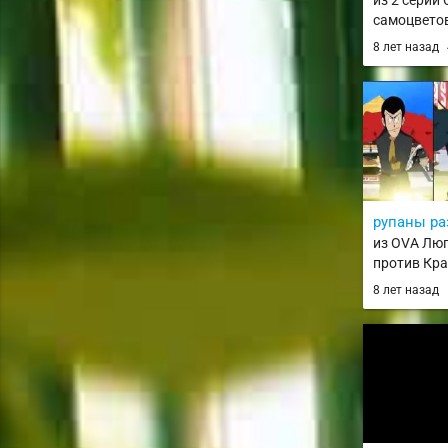
из 2 серии
самоцветов 
8 лет назад
рупаны р
из OVA Люп
против Крас
Green vs. R
8 лет назад