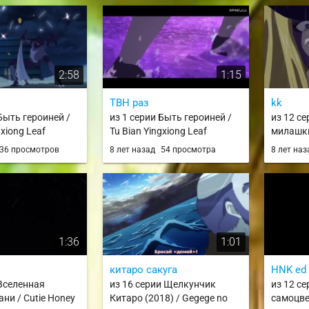
Hikaru
2:58
1:15
TBH раз
kk
Быть героиней /
из 1 серии Быть героиней /
из 12 с
gxiong Leaf
Tu Bian Yingxiong Leaf
милашки
Universe
36 просмотров
8 лет назад
54 просмотра
8 лет на
1:36
1:01
китаро сакуга
HNK ed 
 Вселенная
из 16 серии Щелкунчик
из 12 с
ни / Cutie Honey
Китаро (2018) / Gegege no
самоцвет