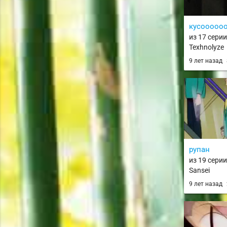
кусооооо
из 17 серии
Texhnolyze
9 лет назад
рупан
из 19 серии
Sansei
9 лет назад