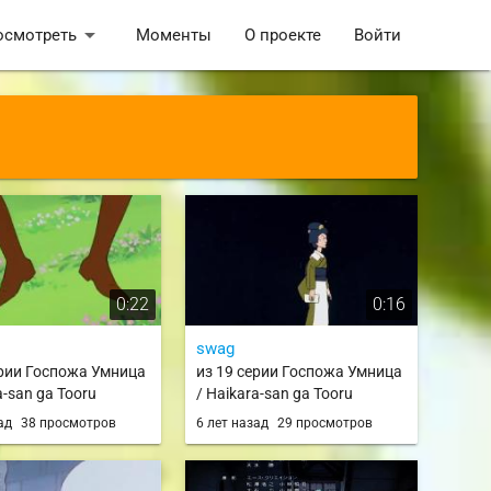
arrow_drop_down
осмотреть
Моменты
О проекте
Войти
0:22
0:16
swag
ерии Госпожа Умница
из 19 серии Госпожа Умница
a-san ga Tooru
/ Haikara-san ga Tooru
зад
38 просмотров
6 лет назад
29 просмотров