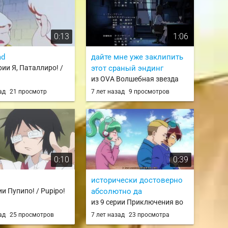
0:13
1:06
ad
дайте мне уже заклипить
рии Я, Паталлиро! /
этот сраный эндинг
!
из OVA Волшебная звезда
Магическая Эми:
зад
21 просмотр
7 лет назад
9 просмотров
Мерцающие облака / Mahou
no Star Magical Emi: Kumo
Hikaru
0:10
0:39
исторически достоверно
ии Пупипо! / Pupipo!
абсолютно да
из 9 серии Приключения во
времени 24 / Time Bokan 24
зад
25 просмотров
7 лет назад
23 просмотра