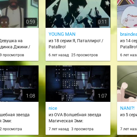
0:59
0:11
YOUNG MAN
brainde
 Девушка на
из 18 серии Я, Паталлиро! /
из 14 се
ндинка Джини /
Patalliro!
Patalliro
a no Shoujo:
9 просмотров
6 лет назад
25 просмотров
6 лет на
 Jeanie
1:08
1:07
nice
NANI?!
шебная звезда
из OVA Волшебная звезда
из 5 сер
я Эми:
Магическая Эми:
 облака / Mahou
Мерцающие облака / Mahou
2 просмотра
7 лет назад
3 просмотра
7 лет на
ical Emi: Kumo
no Star Magical Emi: Kumo