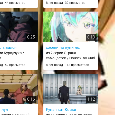
Ken 2
зад
44 просмотра
8 лет назад
32 просмотра
0:25
0:13
елывался
хосеки но куни лол
ии Куродзука /
из 2 серии Страна
a
самоцветов / Houseki no Kuni
зад
52 просмотра
8 лет назад
113 просмотров
0:16
1:12
 лул
Рупан кат Коике