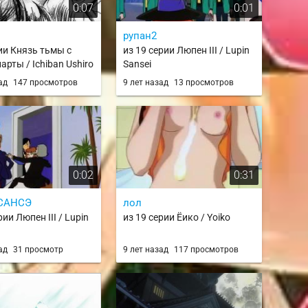
0:07
0:01
рупан2
рии Князь тьмы с
из 19 серии Люпен III / Lupin
арты / Ichiban Ushiro
Sansei
aou / Daimao
зад
147 просмотров
9 лет назад
13 просмотров
0:02
0:31
САНСЭ
лол
рии Люпен III / Lupin
из 19 серии Ёико / Yoiko
зад
31 просмотр
9 лет назад
117 просмотров