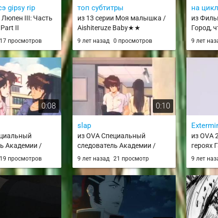
э gipsy rip
топ субтитры
на цик
 Люпен III: Часть
из 13 серии Моя малышка /
из Филь
 Part II
Aishiteruze Baby★★
Город, ч
древност
17 просмотров
9 лет назад
0 просмотров
9 лет на
0:08
0:10
slap
Extermi
ециальный
из OVA Специальный
из OVA 
ь Академии /
следователь Академии /
героях 
usou Hikaruon
Gakuen Tokusou Hikaruon
Eiyuu De
19 просмотров
9 лет назад
21 просмотр
9 лет на