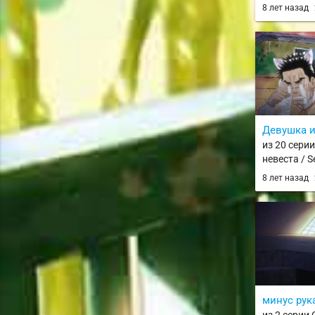
Universe
8 лет назад
Девушка и
из 20 сери
невеста / 
8 лет назад
минус рук