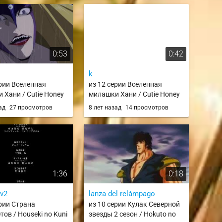
0:53
0:42
k
ерии Вселенная
из 12 серии Вселенная
 Хани / Cutie Honey
милашки Хани / Cutie Honey
Universe
зад
27 просмотров
8 лет назад
14 просмотров
1:36
0:18
v2
lanza del relámpago
ерии Страна
из 10 серии Кулак Северной
ов / Houseki no Kuni
звезды 2 сезон / Hokuto no