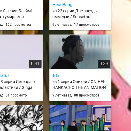
л
HeadBang
м 0 серии Блейм!
из 22 серии Две звезды
то умирает с
оммёдзи / Sousei no
и / Blame! Movie
Onmyouji
зад
162 просмотра
9 лет назад
17 просмотров
0:31
0:33
natus
ЪЪ
23 серии Легенда о
из 1 серии Онихэй / ONIHEI-
Галактики / Ginga
HANKACHO THE ANIMATION
nsetsu
зад
51 просмотр
9 лет назад
88 просмотров