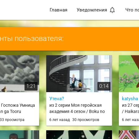
notifications_none
Главная
Уведомления
Что п
ты пользователя:
1:21
0:14
Утена?
katysha
и Госпожа Умница
из 2 серии Моя геройская
из 27 с
an ga Tooru
академия 4 сезон / Boku no
/ Haikar
Hero Academia 4th Season
33 просмотра
6 лет назад
30 просмотров
6 лет на