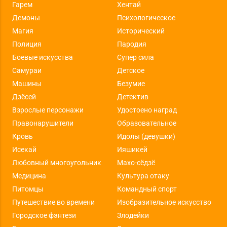
Гарем
Хентай
Демоны
Психологическое
Магия
Исторический
Полиция
Пародия
Боевые искусства
Супер сила
Самураи
Детское
Машины
Безумие
Дзёсей
Детектив
Взрослые персонажи
Удостоено наград
Правонарушители
Образовательное
Кровь
Идолы (девушки)
Исекай
Ияшикей
Любовный многоугольник
Махо-сёдзё
Медицина
Культура отаку
Питомцы
Командный спорт
Путешествие во времени
Изобразительное искусство
Городское фэнтези
Злодейки