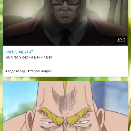
0:30
саунд наруто?
из ONA 9 серии Баки / Baki
4 года назад
129 просмотров