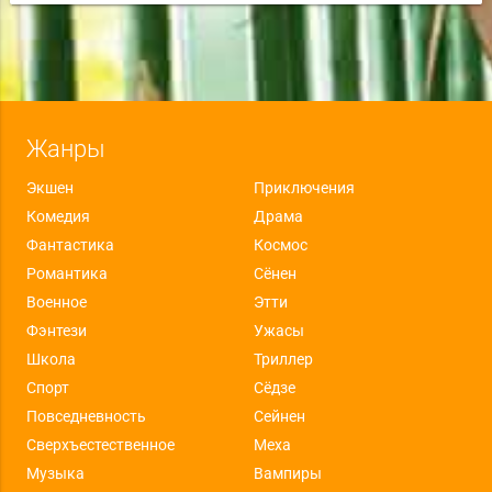
Жанры
Экшен
Приключения
Комедия
Драма
Фантастика
Космос
Романтика
Сёнен
Военное
Этти
Фэнтези
Ужасы
Школа
Триллер
Спорт
Сёдзе
Повседневность
Сейнен
Сверхъестественное
Меха
Музыка
Вампиры