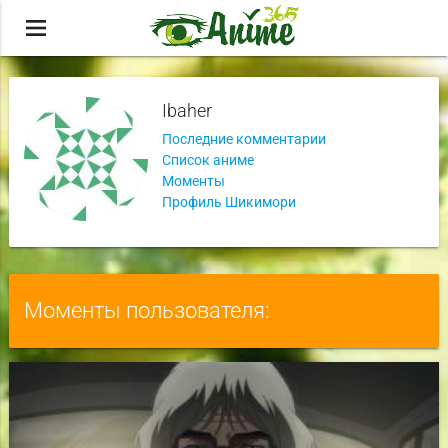
menu
Ibaher
Последние комментарии
Список аниме
Моменты
Профиль Шикимори
Моменты пользователя: