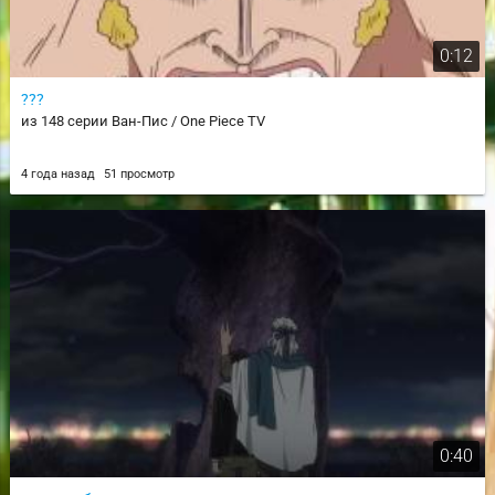
0:12
???
из 148 серии Ван-Пис / One Piece TV
4 года назад
51 просмотр
0:40