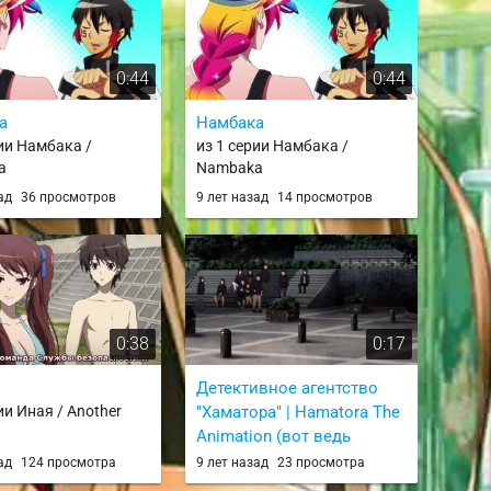
0:44
0:44
а
Намбака
рии Намбака /
из 1 серии Намбака /
a
Nambaka
зад
36 просмотров
9 лет назад
14 просмотров
0:38
0:17
Детективное агентство
ии Иная / Another
"Хаматора" | Hamatora The
Animation (вот ведь
придурки)
зад
124 просмотра
9 лет назад
23 просмотра
из 10 серии Детективное