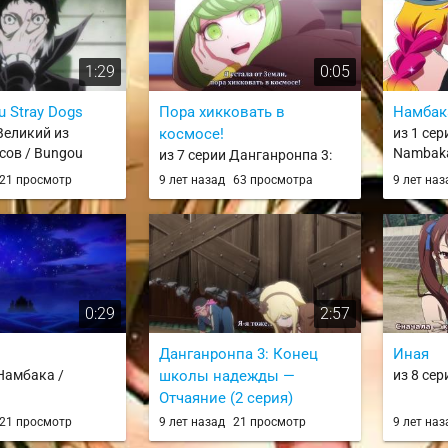
etsubou-hen
1:29
0:05
u Stray Dogs
Пора хикковать в
Намбак
 Великий из
космосе!
из 1 се
сов / Bungou
Nambak
из 7 серии Данганронпа 3:
Конец школы надежды —
21 просмотр
9 лет назад
63 просмотра
9 лет на
Будущее / Danganronpa 3:
The End of Kibougamine
Gakuen - Mirai-hen
0:29
2:57
Данганронпа 3: Конец
Иная
 Намбака /
школы надежды —
из 8 сер
Отчаяние (2 серия)
из 2 серии Данганронпа 3:
21 просмотр
9 лет назад
21 просмотр
9 лет на
Конец школы надежды —