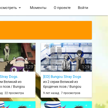
arrow_drop_down
осмотреть
Моменты
О проекте
Войти
1:23
1:29
Stray Dogs.
[ED] Bungou Stray Dogs
ии Великий из
из 2 серии Великий из
х псов / Bungou
бродячих псов / Bungou
gs
Stray Dogs
зад
22 просмотра
9 лет назад
7 просмотров