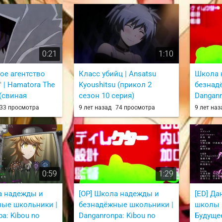
Отчаяние / Danganronpa 3:
The End of Kibougamine
Gakuen - Zetsubou-hen
0:21
1:10
ое агентство
Класс убийц | Ansatsu
Школа 
 | Hamatora The
Kyoushitsu (прикол 2
безнад
 (свиная
сезон 10 серия)
Danganr
из 10 серии Класс убийц 2
Gakuen 
33 просмотра
9 лет назад
74 просмотра
9 лет на
сезон / Ansatsu Kyoushitsu
и Детективное
Koukous
2nd Season / ass class 2
«Хаматора» /
из 2 се
he Animation
Школа 
безнадё
Danganr
Gakuen 
0:59
1:29
Koukouse
Danganr
а надежды и
[OP] Школа надежды и
[ED] Да
ые школьники |
безнадёжные школьники |
школы 
a: Kibou no
Danganronpa: Kibou no
Будущее