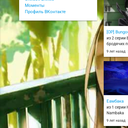
Gakuen - Z
Моменты
Профиль ВКонтакте
[OP] Bungo
из 2 серии
бродячих п
Stray Dogs
9 лет назад
Еамбака
из 1 серии
Nambaka
9 лет назад