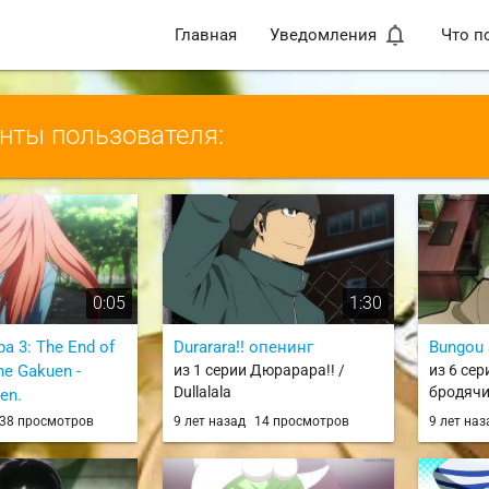
notifications_none
Главная
Уведомления
Что п
ты пользователя:
0:05
1:30
a 3: The End of
Durarara!! опенинг
Bungou 
e Gakuen -
из 1 серии Дюрарара!! /
из 6 сер
Dullalala
бродячи
en.
Stray Do
 Данганронпа 3:
38 просмотров
9 лет назад
14 просмотров
9 лет на
лы надежды —
 Danganronpa 3:
 Kibougamine