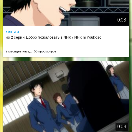
0:08
хентай
из 2 серии Добро пожаловать в NHK / NHK ni Youkoso!
9 месяцев назад
55 просмотров
0:08