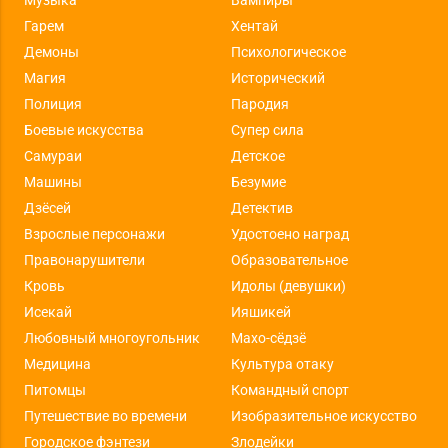
Музыка
Вампиры
Гарем
Хентай
Демоны
Психологическое
Магия
Исторический
Полиция
Пародия
Боевые искусства
Супер сила
Самураи
Детское
Машины
Безумие
Дзёсей
Детектив
Взрослые персонажи
Удостоено наград
Правонарушители
Образовательное
Кровь
Идолы (девушки)
Исекай
Ияшикей
Любовный многоугольник
Махо-сёдзё
Медицина
Культура отаку
Питомцы
Командный спорт
Путешествие во времени
Изобразительное искусство
Городское фэнтези
Злодейки