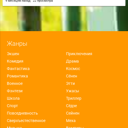
9 месяцев назад
22 просмотра
Жанры
Экшен
Приключения
Комедия
Драма
Фантастика
Космос
Романтика
Сёнен
Военное
Этти
Фэнтези
Ужасы
Школа
Триллер
Спорт
Сёдзе
Повседневность
Сейнен
Сверхъестественное
Меха