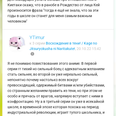
Киетаки скажу, что в ранобе в Рождество от лица Кей
произносится фраза:"тогда я ещё не знала, что за эти
годы в школе он станет для меня самым важным
человеком"
YTimur
к 3 серии
Восхождение в тени! / Kage no
Jitsuryokusha ni Naritakute!
,
20.10.22 15:42
report
Я не понимаю повествования этого аниме. В первой
серии гг тихий но сильный боец с адекватным желанием
стать сильнее, во второй он уже нереально сильный,
непонятно почему настолько всех вокруг
превосходящий, одержимый битвами и/или убийствами,
со странным желанием править из тени, но при этом не
особо и прячась от врагов, напрямую вступает с ними в
конфронтацию. Ну а в третьей серии он уже в исекайной
школе, в временной эпохе которая похожа на период
индустриальной революции, играет тупого школьника, и