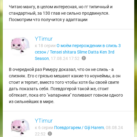
Читаю мангу, в целом интересная, но гг типичный и
стандартный, за 130 глав не сильно продвинулся.
Посмотрим что получится у адаптации
YTimur
к 18 серии
О моём перерождении в слизь 3
сезон / Tensei shitara Slime Datta Ken 3rd
report
Season
,
17.08.24 17:52
В очередной раз Римуру доказал, что он не слизь - а
слизняк. Его с грязью мешают какие-то ноунеймы, а он
стоит и терпит, вместо того чтобы хотя бы своей свите
дать показать себя. Псевдогерой такой же, стоит
обтекает, пока его "напарники" поливают говном одного
из сильнейших в мире.
YTimur
к 6 серии
Псевдогарем / Giji Harem
,
08.08.24
report
22:52