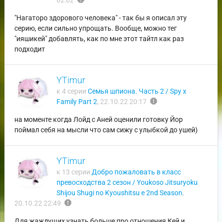
02:02
"Нагаторо здорового человека" - так бы я описал эту
серию, если сильно упрощать. Вообще, можно тег
"ияшикей" добавлять, как по мне этот тайтл как раз
подходит
YTimur
к 4 серии
Семья шпиона. Часть 2 / Spy x
report
Family Part 2
,
22.10.22 20:17
на моменте когда Лойд с Аней оценили готовку Йор
поймал себя на мысли что сам сижу с улыбкой до ушей)
YTimur
к 13 серии
Добро пожаловать в класс
превосходства 2 сезон / Youkoso Jitsuryoku
Shijou Shugi no Kyoushitsu e 2nd Season
,
report
20.10.22 22:49
Для жаждущих узнать больше про отношения Кей и