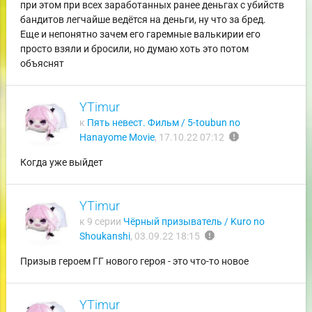
при этом при всех заработанных ранее деньгах с убийств
бандитов легчайше ведётся на деньги, ну что за бред.
Еще и непонятно зачем его гаремные валькирии его
просто взяли и бросили, но думаю хоть это потом
объяснят
YTimur
к
Пять невест. Фильм / 5-toubun no
report
Hanayome Movie
,
17.10.22 07:12
Когда уже выйдет
YTimur
к 9 серии
Чёрный призыватель / Kuro no
report
Shoukanshi
,
03.09.22 18:15
Призыв героем ГГ нового героя - это что-то новое
YTimur