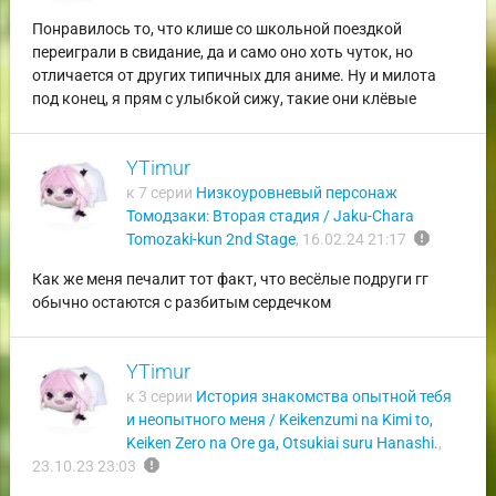
Понравилось то, что клише со школьной поездкой
переиграли в свидание, да и само оно хоть чуток, но
отличается от других типичных для аниме. Ну и милота
под конец, я прям с улыбкой сижу, такие они клёвые
YTimur
к 7 серии
Низкоуровневый персонаж
Томодзаки: Вторая стадия / Jaku-Chara
report
Tomozaki-kun 2nd Stage
,
16.02.24 21:17
Как же меня печалит тот факт, что весёлые подруги гг
обычно остаются с разбитым сердечком
YTimur
к 3 серии
История знакомства опытной тебя
и неопытного меня / Keikenzumi na Kimi to,
Keiken Zero na Ore ga, Otsukiai suru Hanashi.
,
report
23.10.23 23:03