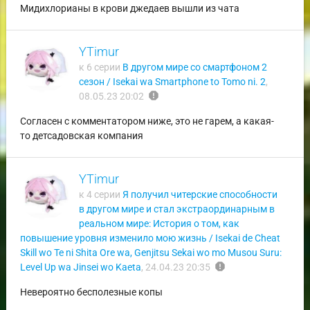
Мидихлорианы в крови джедаев вышли из чата
YTimur
к 6 серии
В другом мире со смартфоном 2
сезон / Isekai wa Smartphone to Tomo ni. 2
,
report
08.05.23 20:02
Согласен с комментатором ниже, это не гарем, а какая-
то детсадовская компания
YTimur
к 4 серии
Я получил читерские способности
в другом мире и стал экстраординарным в
реальном мире: История о том, как
повышение уровня изменило мою жизнь / Isekai de Cheat
Skill wo Te ni Shita Ore wa, Genjitsu Sekai wo mo Musou Suru:
report
Level Up wa Jinsei wo Kaeta
,
24.04.23 20:35
Невероятно бесполезные копы