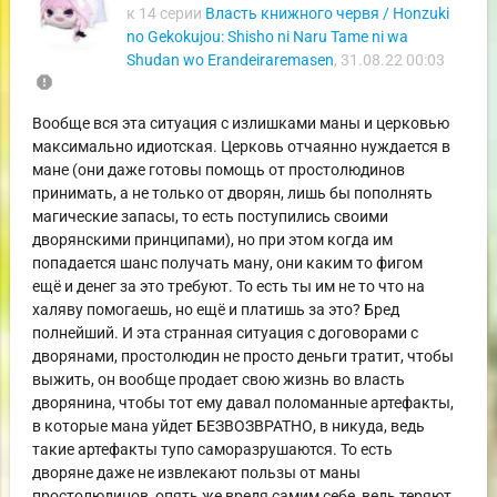
к 14 серии
Власть книжного червя / Honzuki
no Gekokujou: Shisho ni Naru Tame ni wa
Shudan wo Erandeiraremasen
,
31.08.22 00:03
report
Вообще вся эта ситуация с излишками маны и церковью
максимально идиотская. Церковь отчаянно нуждается в
мане (они даже готовы помощь от простолюдинов
принимать, а не только от дворян, лишь бы пополнять
магические запасы, то есть поступились своими
дворянскими принципами), но при этом когда им
попадается шанс получать ману, они каким то фигом
ещё и денег за это требуют. То есть ты им не то что на
халяву помогаешь, но ещё и платишь за это? Бред
полнейший. И эта странная ситуация с договорами с
дворянами, простолюдин не просто деньги тратит, чтобы
выжить, он вообще продает свою жизнь во власть
дворянина, чтобы тот ему давал поломанные артефакты,
в которые мана уйдет БЕЗВОЗВРАТНО, в никуда, ведь
такие артефакты тупо саморазрушаются. То есть
дворяне даже не извлекают пользы от маны
простолюдинов, опять же вредя самим себе, ведь теряют