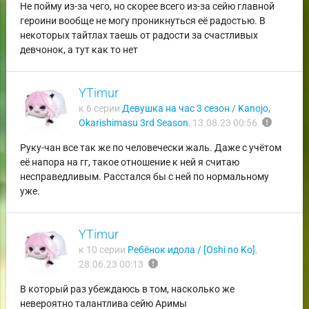
Не пойму из-за чего, но скорее всего из-за сейю главной
героини вообще не могу проникнуться её радостью. В
некоторых тайтлах таешь от радости за счастливых
девчонок, а тут как то нет
YTimur
к 6 серии
Девушка на час 3 сезон / Kanojo,
report
Okarishimasu 3rd Season
,
13.08.23 00:56
Руку-чан все так же по человечески жаль. Даже с учётом
её напора на гг, такое отношение к ней я считаю
несправедливым. Расстался бы с ней по нормальному
уже.
YTimur
к 10 серии
Ребёнок идола / [Oshi no Ko]
,
report
28.06.23 00:13
В который раз убеждаюсь в том, насколько же
невероятно талантлива сейю Аримы