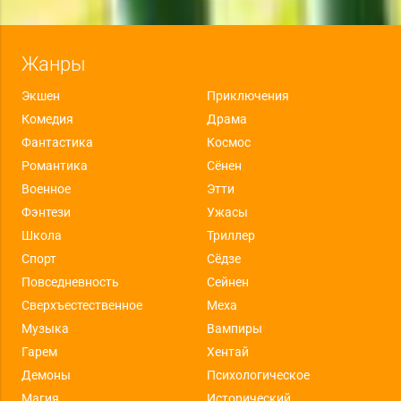
Жанры
Экшен
Приключения
Комедия
Драма
Фантастика
Космос
Романтика
Сёнен
Военное
Этти
Фэнтези
Ужасы
Школа
Триллер
Спорт
Сёдзе
Повседневность
Сейнен
Сверхъестественное
Меха
Музыка
Вампиры
Гарем
Хентай
Демоны
Психологическое
Магия
Исторический