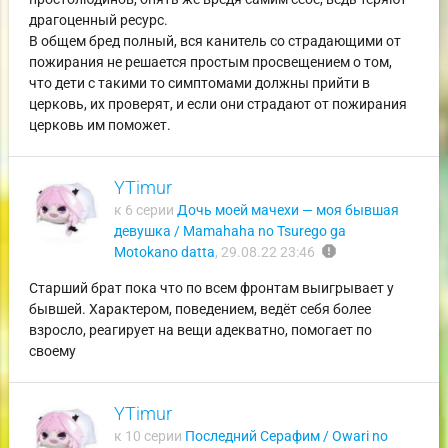
драгоценный ресурс.
В общем бред полный, вся канитель со страдающими от
пожирания не решается простым просвещением о том,
что дети с такими то симптомами должны прийти в
церковь, их проверят, и если они страдают от пожирания
церковь им поможет.
YTimur
к 6 серии
Дочь моей мачехи — моя бывшая
девушка / Mamahaha no Tsurego ga
report
Motokano datta
,
29.08.22 23:46
Старший брат пока что по всем фронтам выигрывает у
бывшей. Характером, поведением, ведёт себя более
взросло, реагирует на вещи адекватно, помогает по
своему
YTimur
к 10 серии
Последний Серафим / Owari no