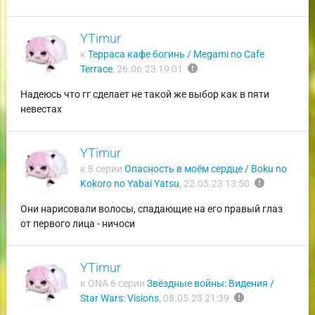
YTimur
к
Терраса кафе богинь / Megami no Cafe
report
Terrace
,
26.06.23 19:01
Надеюсь что гг сделает не такой же выбор как в пяти
невестах
YTimur
к 8 серии
Опасность в моём сердце / Boku no
report
Kokoro no Yabai Yatsu
,
22.05.23 13:50
Они нарисовали волосы, спадающие на его правый глаз
от первого лица - ничоси
YTimur
к ONA 6 серии
Звёздные войны: Видения /
report
Star Wars: Visions
,
08.05.23 21:39