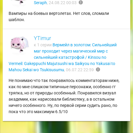
report
Seraph
,
24.08.22 00:03
Вампиры на боевых вертолетах. Нет слов, сломали
шаблон.
YTimur
к 1 серии
Вермейл в золотом: Сильнейший
маг проходит через магический мир с
сильнейшей катастрофой / Kinsou no
Vermeil: Gakeppuchi Majutsushi wa Saikyou no Yakusai to
report
Mahou Sekai wo Tsukisusumu
,
06.07.22 22:59
Не понимаю что так понравилось комментаторам ниже,
как по мне слишком типичные персонажи, особенно гг
тряпка, но от природы особенный. Понравился визуал
академии, как нарисовали библиотеку, а в остальном
ничего особенного. Ну, по первой серии судить рано, по
пока что это максимум 6.5/10