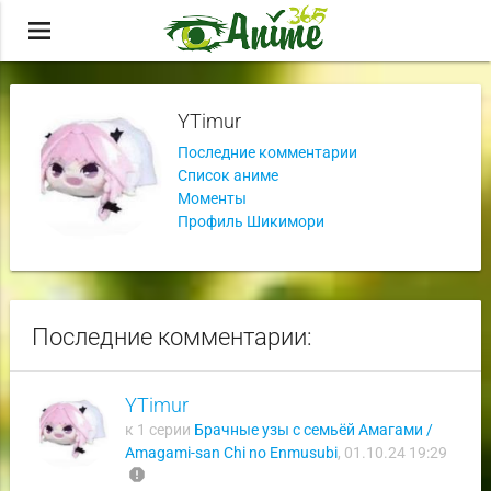
menu
YTimur
Последние комментарии
Список аниме
Моменты
Профиль Шикимори
Последние комментарии:
YTimur
к 1 серии
Брачные узы с семьёй Амагами /
Amagami-san Chi no Enmusubi
,
01.10.24 19:29
report