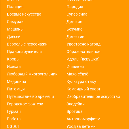
Полиция
Пародия
Боевые искусства
Супер сила
Самураи
Детское
Машины
Безумие
Дзёсей
Детектив
Взрослые персонажи
Удостоено наград
Правонарушители
Образовательное
Кровь
Идолы (девушки)
Исекай
Ияшикей
Любовный многоугольник
Махо-сёдзё
Медицина
Культура отаку
Питомцы
Командный спорт
Путешествие во времени
Изобразительное искусство
Городское фэнтези
Злодейки
Гурман
Эротика
Работа
Антропоморфизм
CGDCT
Уход за детьми