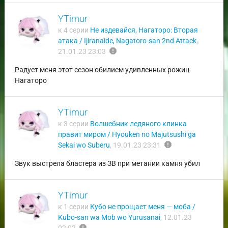
YTimur
к 4 серии
Не издевайся, Нагаторо: Вторая
атака / Ijiranaide, Nagatoro-san 2nd Attack
,
report
21.01.23 23:03
Радует меня этот сезон обилием удивленных рожиц
Нагаторо
YTimur
к 3 серии
Волшебник ледяного клинка
правит миром / Hyouken no Majutsushi ga
report
Sekai wo Suberu
,
19.01.23 23:31
Звук выстрела бластера из ЗВ при метании камня убил
YTimur
к 1 серии
Кубо не прощает меня — моба /
Kubo-san wa Mob wo Yurusanai
,
12.01.23
report