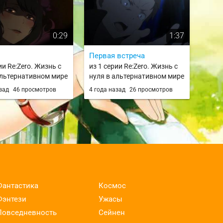
0:29
1:37
Первая встреча
ии Re:Zero. Жизнь с
из 1 серии Re:Zero. Жизнь с
альтернативном мире
нуля в альтернативном мире
o kara Hajimeru Isekai
/ Re:Zero kara Hajimeru Isekai
азад
46 просмотров
4 года назад
26 просмотров
 / rezero
Seikatsu / rezero
Фантастика
Космос
Фэнтези
Ужасы
Повседневность
Сейнен