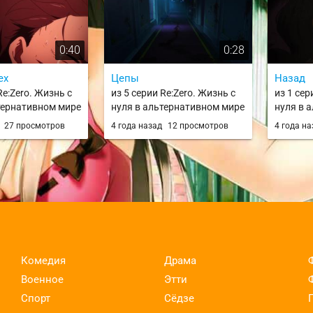
0:40
0:28
ех
Цепы
Назад
Re:Zero. Жизнь с
из 5 серии Re:Zero. Жизнь с
из 1 сер
тернативном мире
нуля в альтернативном мире
нуля в 
ra Hajimeru Isekai
/ Re:Zero kara Hajimeru Isekai
/ Re:Zer
д
27 просмотров
4 года назад
12 просмотров
4 года н
ezero
Seikatsu / rezero
Seikatsu
Комедия
Драма
Военное
Этти
Спорт
Сёдзе