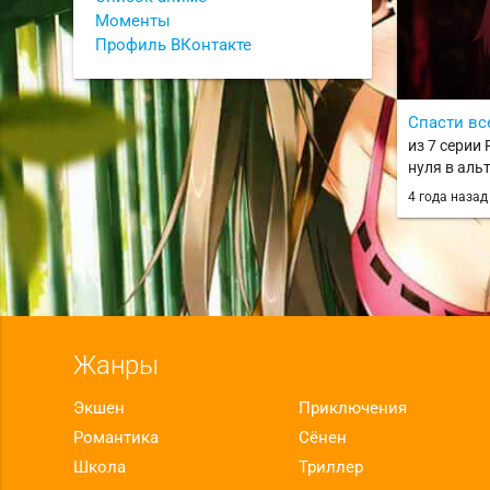
Моменты
Профиль ВКонтакте
Спасти вс
из 7 серии 
нуля в аль
/ Re:Zero ka
4 года наза
Seikatsu / r
Жанры
Экшен
Приключения
Романтика
Сёнен
Школа
Триллер