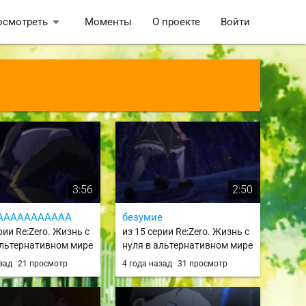
arrow_drop_down
осмотреть
Моменты
О проекте
Войти
3:56
2:50
ААААААААААА
безумие
рии Re:Zero. Жизнь с
из 15 серии Re:Zero. Жизнь с
альтернативном мире
нуля в альтернативном мире
o kara Hajimeru Isekai
/ Re:Zero kara Hajimeru Isekai
азад
21 просмотр
4 года назад
31 просмотр
 / rezero
Seikatsu / rezero