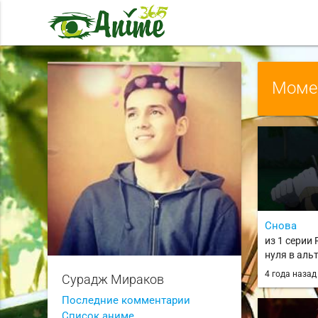
Момен
Снова
из 1 серии 
нуля в аль
2 сезон / R
4 года наза
Сурадж Мираков
Hajimeru Is
Season
Последние комментарии
Список аниме