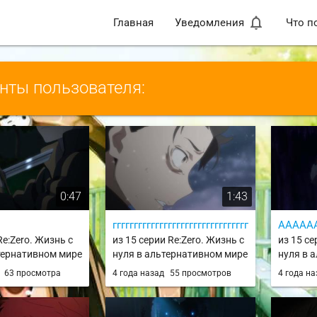
notifications_none
Главная
Уведомления
Что п
ты пользователя:
0:47
1:43
гггггггггггггггггггггггггггггггггг
ААААА
Re:Zero. Жизнь с
из 15 серии Re:Zero. Жизнь с
из 15 се
тернативном мире
нуля в альтернативном мире
нуля в 
e:Zero kara
/ Re:Zero kara Hajimeru Isekai
/ Re:Zer
д
63 просмотра
4 года назад
55 просмотров
4 года н
ekai Seikatsu 2nd
Seikatsu / rezero
Seikatsu