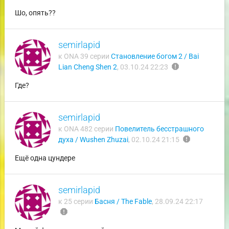
Шо, опять??
semirlapid
к ONA 39 серии
Становление богом 2 / Bai
report
Lian Cheng Shen 2
,
03.10.24 22:23
Где?
semirlapid
к ONA 482 серии
Повелитель бесстрашного
report
духа / Wushen Zhuzai
,
02.10.24 21:15
Ещё одна цундере
semirlapid
к 25 серии
Басня / The Fable
,
28.09.24 22:17
report