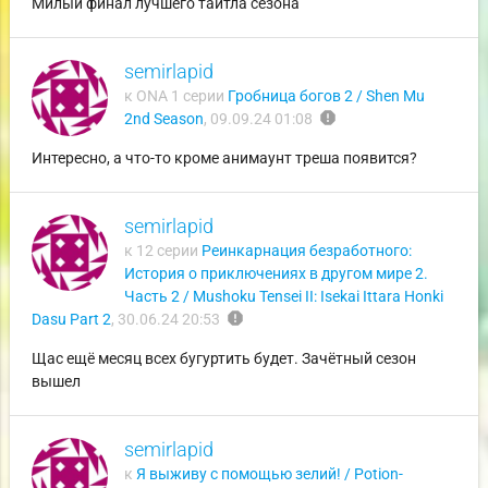
Милый финал лучшего тайтла сезона
semirlapid
к ONA 1 серии
Гробница богов 2 / Shen Mu
report
2nd Season
,
09.09.24 01:08
Интересно, а что-то кроме анимаунт треша появится?
semirlapid
к 12 серии
Реинкарнация безработного:
История о приключениях в другом мире 2.
Часть 2 / Mushoku Tensei II: Isekai Ittara Honki
report
Dasu Part 2
,
30.06.24 20:53
Щас ещё месяц всех бугуртить будет. Зачётный сезон
вышел
semirlapid
к
Я выживу с помощью зелий! / Potion-