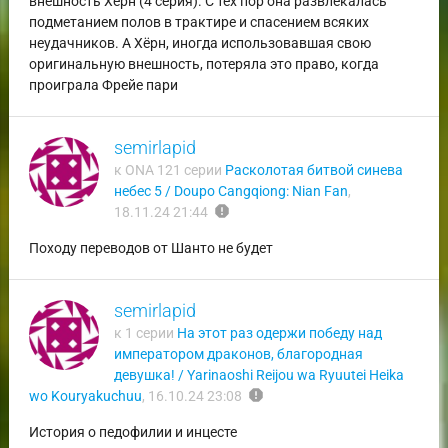
внешность Хёрн (4 серия). С тех пор она развлекалась
подметанием полов в трактире и спасением всяких
неудачников. А Хёрн, иногда использовавшая свою
оригинальную внешность, потеряла это право, когда
проиграла Фрейе пари
semirlapid
к ONA 121 серии
Расколотая битвой синева
небес 5 / Doupo Cangqiong: Nian Fan
,
report
18.11.24 21:44
Походу переводов от Шанто не будет
semirlapid
к 1 серии
На этот раз одержи победу над
императором драконов, благородная
девушка! / Yarinaoshi Reijou wa Ryuutei Heika
report
wo Kouryakuchuu
,
16.10.24 23:08
История о педофилии и инцесте