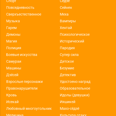
Спорт
Сёдзе
Повседневность
Сейнен
Сверхъестественное
Меха
Музыка
Вампиры
Гарем
Хентай
Демоны
Психологическое
Магия
Исторический
Полиция
Пародия
Боевые искусства
Супер сила
Самураи
Детское
Машины
Безумие
Дзёсей
Детектив
Взрослые персонажи
Удостоено наград
Правонарушители
Образовательное
Кровь
Идолы (девушки)
Исекай
Ияшикей
Любовный многоугольник
Махо-сёдзё
Медицина
Культура отаку