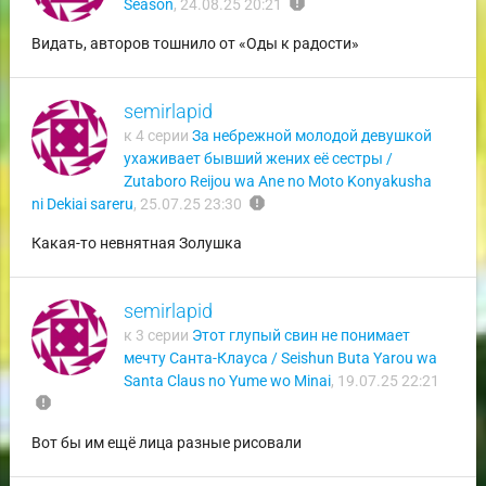
report
Season
,
24.08.25 20:21
Видать, авторов тошнило от «Оды к радости»
semirlapid
к 4 серии
За небрежной молодой девушкой
ухаживает бывший жених её сестры /
Zutaboro Reijou wa Ane no Moto Konyakusha
report
ni Dekiai sareru
,
25.07.25 23:30
Какая-то невнятная Золушка
semirlapid
к 3 серии
Этот глупый свин не понимает
мечту Санта-Клауса / Seishun Buta Yarou wa
Santa Claus no Yume wo Minai
,
19.07.25 22:21
report
Вот бы им ещё лица разные рисовали