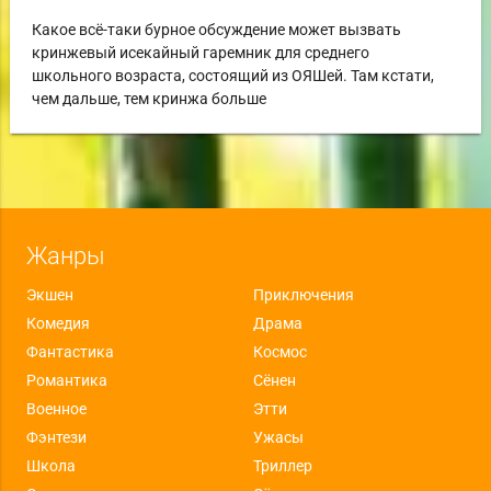
Какое всё-таки бурное обсуждение может вызвать
кринжевый исекайный гаремник для среднего
школьного возраста, состоящий из ОЯШей. Там кстати,
чем дальше, тем кринжа больше
Жанры
Экшен
Приключения
Комедия
Драма
Фантастика
Космос
Романтика
Сёнен
Военное
Этти
Фэнтези
Ужасы
Школа
Триллер