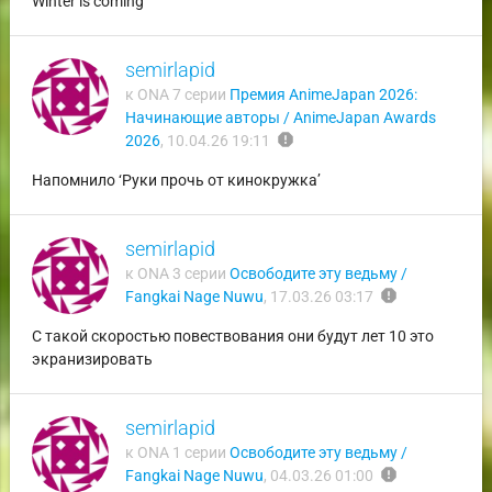
Winter is coming
semirlapid
к ONA 7 серии
Премия AnimeJapan 2026:
Начинающие авторы / AnimeJapan Awards
report
2026
,
10.04.26 19:11
Напомнило ‘Руки прочь от кинокружка’
semirlapid
к ONA 3 серии
Освободите эту ведьму /
report
Fangkai Nage Nuwu
,
17.03.26 03:17
С такой скоростью повествования они будут лет 10 это
экранизировать
semirlapid
к ONA 1 серии
Освободите эту ведьму /
report
Fangkai Nage Nuwu
,
04.03.26 01:00