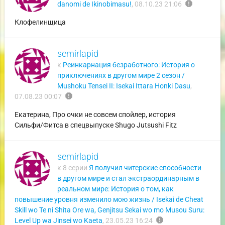
report
danomi de Ikinobimasu!
,
08.10.23 21:06
Клофелинщица
semirlapid
к
Реинкарнация безработного: История о
приключениях в другом мире 2 сезон /
Mushoku Tensei II: Isekai Ittara Honki Dasu
,
report
07.08.23 00:07
Екатерина, Про очки не совсем спойлер, история
Сильфи/Фитса в спецвыпуске Shugo Jutsushi Fitz
semirlapid
к 8 серии
Я получил читерские способности
в другом мире и стал экстраординарным в
реальном мире: История о том, как
повышение уровня изменило мою жизнь / Isekai de Cheat
Skill wo Te ni Shita Ore wa, Genjitsu Sekai wo mo Musou Suru:
report
Level Up wa Jinsei wo Kaeta
,
23.05.23 16:24