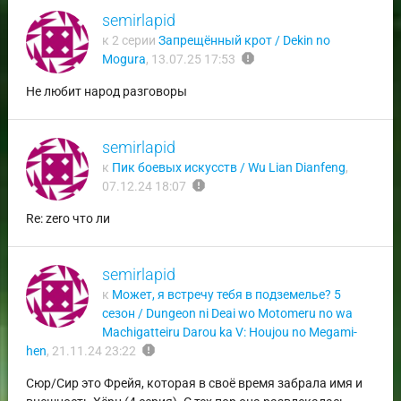
semirlapid
к 2 серии
Запрещённый крот / Dekin no
report
Mogura
,
13.07.25 17:53
Не любит народ разговоры
semirlapid
к
Пик боевых искусств / Wu Lian Dianfeng
,
report
07.12.24 18:07
Re: zero что ли
semirlapid
к
Может, я встречу тебя в подземелье? 5
сезон / Dungeon ni Deai wo Motomeru no wa
Machigatteiru Darou ka V: Houjou no Megami-
report
hen
,
21.11.24 23:22
Сюр/Сир это Фрейя, которая в своё время забрала имя и