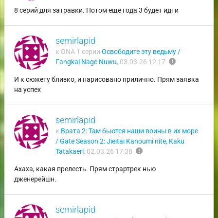
8 серий для затравки. Потом еще года 3 будет идти
semirlapid
к ONA 1 серии
Освободите эту ведьму /
report
Fangkai Nage Nuwu
,
03.03.26 12:17
И к сюжету близко, и нарисовано прилично. Прям заявка
на успех
semirlapid
к
Врата 2: Там бьются наши воины в их море
/ Gate Season 2: Jieitai Kanoumi nite, Kaku
report
Tatakaeri
,
02.03.26 17:38
Ахаха, какая прелесть. Прям страртрек нью
дженерейшн.
semirlapid