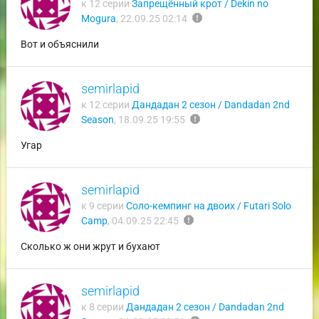
к 12 серии
Запрещённый крот / Dekin no
report
Mogura
,
22.09.25 02:14
Вот и объяснили
semirlapid
к 12 серии
Дандадан 2 сезон / Dandadan 2nd
report
Season
,
18.09.25 19:55
Угар
semirlapid
к 9 серии
Соло-кемпинг на двоих / Futari Solo
report
Camp
,
04.09.25 22:45
Сколько ж они жрут и бухают
semirlapid
к 8 серии
Дандадан 2 сезон / Dandadan 2nd