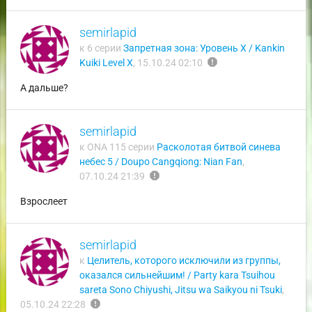
semirlapid
к 6 серии
Запретная зона: Уровень X / Kankin
report
Kuiki Level X
,
15.10.24 02:10
А дальше?
semirlapid
к ONA 115 серии
Расколотая битвой синева
небес 5 / Doupo Cangqiong: Nian Fan
,
report
07.10.24 21:39
Взрослеет
semirlapid
к
Целитель, которого исключили из группы,
оказался сильнейшим! / Party kara Tsuihou
sareta Sono Chiyushi, Jitsu wa Saikyou ni Tsuki
,
report
05.10.24 22:28