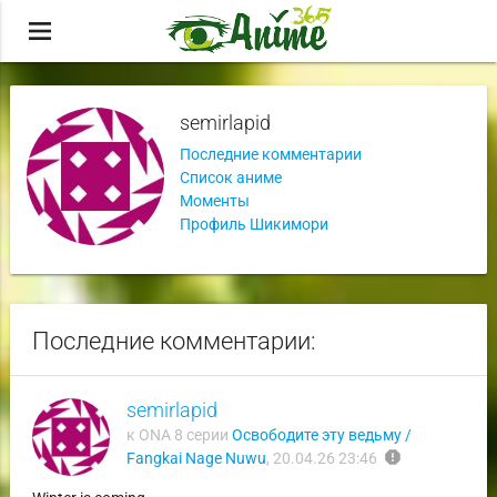
menu
semirlapid
Последние комментарии
Список аниме
Моменты
Профиль Шикимори
Последние комментарии:
semirlapid
к ONA 8 серии
Освободите эту ведьму /
report
Fangkai Nage Nuwu
,
20.04.26 23:46