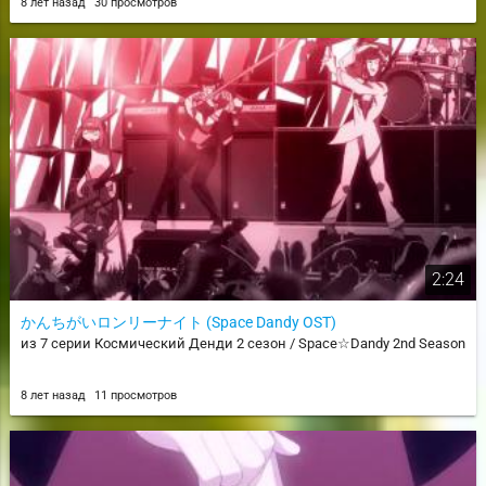
8 лет назад
30 просмотров
2:24
かんちがいロンリーナイト (Space Dandy OST)
из 7 серии Космический Денди 2 сезон / Space☆Dandy 2nd Season
8 лет назад
11 просмотров