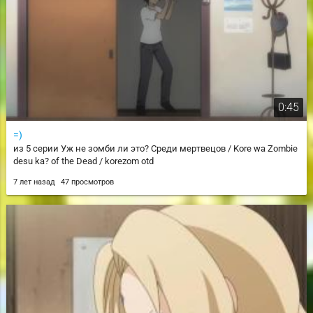
0:45
=)
из 5 серии Уж не зомби ли это? Среди мертвецов / Kore wa Zombie
desu ka? of the Dead / korezom otd
7 лет назад
47 просмотров