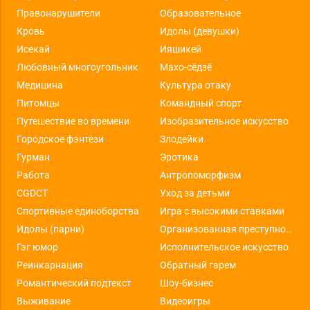
Правонарушители
Образовательное
Кровь
Идолы (девушки)
Исекай
Ияшикей
Любовный многоугольник
Махо-сёдзё
Медицина
Культура отаку
Питомцы
Командный спорт
Путешествие во времени
Изобразительное искусство
Городское фэнтези
Злодейки
Гурман
Эротика
Работа
Антропоморфизм
CGDCT
Уход за детьми
Спортивные единоборства
Игра с высокими ставками
Идолы (парни)
Организованная преступность
Гэг юмор
Исполнительское искусство
Реинкарнация
Обратный гарем
Романтический подтекст
Шоу-бизнес
Выживание
Видеоигры