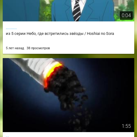
0:04
.........
из 5 серии Небо, где встретились звёзды / Hoshiai no Sora
5 лет назад
38 просмотров
1:55