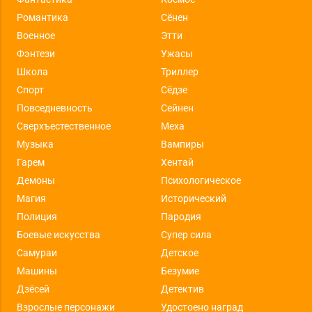
Романтика
Сёнен
Военное
Этти
Фэнтези
Ужасы
Школа
Триллер
Спорт
Сёдзе
Повседневность
Сейнен
Сверхъестественное
Меха
Музыка
Вампиры
Гарем
Хентай
Демоны
Психологическое
Магия
Исторический
Полиция
Пародия
Боевые искусства
Супер сила
Самураи
Детское
Машины
Безумие
Дзёсей
Детектив
Взрослые персонажи
Удостоено наград