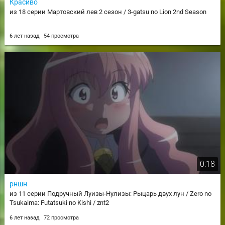
Красиво
из 18 серии Мартовский лев 2 сезон / 3-gatsu no Lion 2nd Season
6 лет назад
54 просмотра
0:18
рншн
из 11 серии Подручный Луизы-Нулизы: Рыцарь двух лун / Zero no
Tsukaima: Futatsuki no Kishi / znt2
6 лет назад
72 просмотра