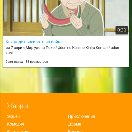
0:30
Как надо выживать на войне
из 7 серии Мир удона Поко / Udon no Kuni no Kiniro Kemari / udon
kuni
9 лет назад
38 просмотров
Жанры
Экшен
Приключения
Комедия
Драма
Фантастика
Космос