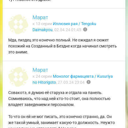
Марат
к 13 серии
Иллюзия рая / Tengoku
report
Daimakyou
,
02.04.24 01:45
Мда, пиздец это конечно полный. Не ожидал я сюжет
похожий на Созданный в Бездне когда начинал смотреть
это аниме.
Марат
к 24 серии
Монолог фармацевта / Kusuriya
report
no Hitorigoto
,
27.03.24 23:04
Совакотэ, я думаю её старуха и отдала на панель.
Сомневаюсь, что над ней кто-то стоит, она полностью
владеет заведением и персоналом.
То что он ей не мог писать, это конечно странно, да. Он
же такой умный, занимает какую-то должность. Неужто