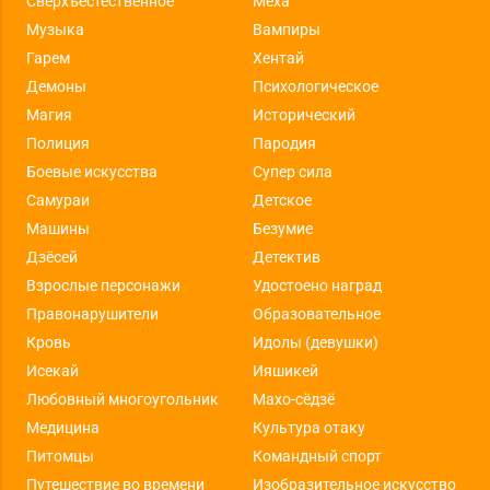
Сверхъестественное
Меха
Музыка
Вампиры
Гарем
Хентай
Демоны
Психологическое
Магия
Исторический
Полиция
Пародия
Боевые искусства
Супер сила
Самураи
Детское
Машины
Безумие
Дзёсей
Детектив
Взрослые персонажи
Удостоено наград
Правонарушители
Образовательное
Кровь
Идолы (девушки)
Исекай
Ияшикей
Любовный многоугольник
Махо-сёдзё
Медицина
Культура отаку
Питомцы
Командный спорт
Путешествие во времени
Изобразительное искусство