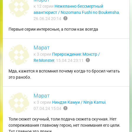
к 12 серии
Нежеланно бессмертный
авантюрист / Nozomanu Fushi no Boukensha
,
report
26.06.24 20:14
Первые серии интересные, а потом как всегда
Марат
к 3 серии
Перерождение: Монстр /
report
Re:Monster
,
15.04.24 23:11
Мда, кажется я вспомнил почему когда-то бросил читать
это ранобэ.
Марат
к 3 серии
Ниндзя Камуи / Ninja Kamui
,
report
07.04.24 15:04
Толи сюжет скучный, толи подача сюжета скучная. Нет
сопереживания главному герою, нет понимания его цели.
Тут главное это драки.