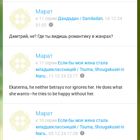
Марат
к 11 серии
Дандадан / Dandadan
,
14.12.24
report
01:03
Дмитрий, не? Где ты видишь романтику в жанрах?
Марат
к 11 серии
Если бы моя жена стала
младшеклассницей / Tsuma, Shougakusei ni
report
Naru.
,
11.12.24 23:17
Ekaterina, he neither betrays nor ignores her. He does what
she wants—he tries to be happy without her.
Марат
к 10 серии
Если бы моя жена стала
младшеклассницей / Tsuma, Shougakusei ni
report
Naru.
,
05.12.24 17:28