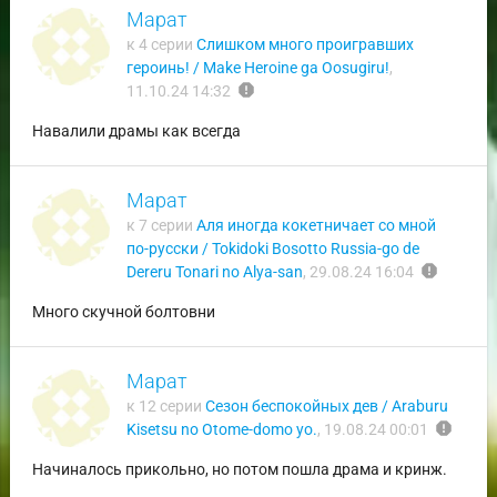
Марат
к 4 серии
Слишком много проигравших
героинь! / Make Heroine ga Oosugiru!
,
report
11.10.24 14:32
Навалили драмы как всегда
Марат
к 7 серии
Аля иногда кокетничает со мной
по-русски / Tokidoki Bosotto Russia-go de
report
Dereru Tonari no Alya-san
,
29.08.24 16:04
Много скучной болтовни
Марат
к 12 серии
Сезон беспокойных дев / Araburu
report
Kisetsu no Otome-domo yo.
,
19.08.24 00:01
Начиналось прикольно, но потом пошла драма и кринж.