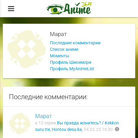
menu
Марат
Последние комментарии
Список аниме
Моменты
Профиль Шикимори
Профиль MyAnimeList
Последние комментарии:
Марат
к 12 серии
Вы правда женитесь? / Kekkon
report
suru tte, Hontou desu ka
,
04.02.25 16:30