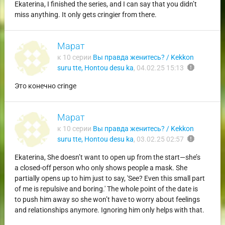
Ekaterina, I finished the series, and I can say that you didn’t
miss anything. It only gets cringier from there.
Марат
к 10 серии
Вы правда женитесь? / Kekkon
report
suru tte, Hontou desu ka
,
04.02.25 15:13
Это конечно cringe
Марат
к 10 серии
Вы правда женитесь? / Kekkon
report
suru tte, Hontou desu ka
,
03.02.25 02:57
Ekaterina, She doesn’t want to open up from the start—she’s
a closed-off person who only shows people a mask. She
partially opens up to him just to say, 'See? Even this small part
of me is repulsive and boring.' The whole point of the date is
to push him away so she won’t have to worry about feelings
and relationships anymore. Ignoring him only helps with that.