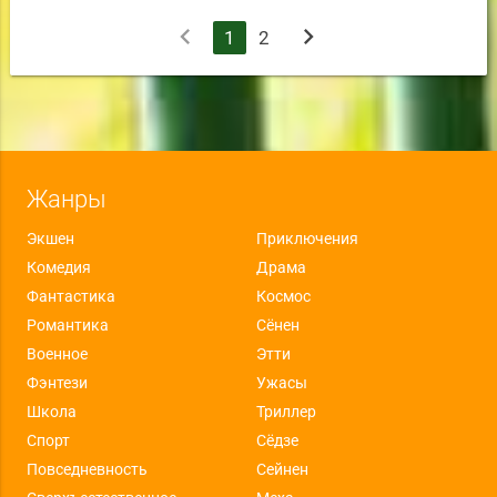
chevron_left
chevron_right
1
2
Жанры
Экшен
Приключения
Комедия
Драма
Фантастика
Космос
Романтика
Сёнен
Военное
Этти
Фэнтези
Ужасы
Школа
Триллер
Спорт
Сёдзе
Повседневность
Сейнен