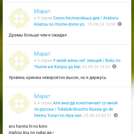
Марат
к 9 серии
Сезон беспокойных дев / Araburu
report
Kisetsu no Otome-domo yo.
,
18.08.24 19:38
Драмы больше чем я ожидал
Марат
к 6 серии
У моей жены нет эмоций / Boku no
report
Tsuma wa Kanjou ga Nai
,
05.08.24 19:24
Уровень кринжа невероятно высок, но я держусь.
Марат
к 4 серии
Аля иногда кокетничает со мной
по-русски / Tokidoki Bosotto Russia-go de
report
Dereru Tonari no Alya-san
,
03.08.24 00:31
aru hareta hi no koto
mahou ijou no yukai ga~