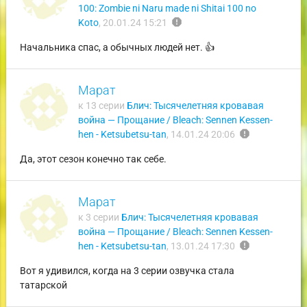
100: Zombie ni Naru made ni Shitai 100 no
report
Koto
,
20.01.24 15:21
Начальника спас, а обычных людей нет. 👍
Марат
к 13 серии
Блич: Тысячелетняя кровавая
война — Прощание / Bleach: Sennen Kessen-
report
hen - Ketsubetsu-tan
,
14.01.24 20:06
Да, этот сезон конечно так себе.
Марат
к 3 серии
Блич: Тысячелетняя кровавая
война — Прощание / Bleach: Sennen Kessen-
report
hen - Ketsubetsu-tan
,
13.01.24 17:30
Вот я удивился, когда на 3 серии озвучка стала
татарской