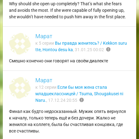
Why should she open up completely? That’s what she fears
and avoids the most. If she were capable of fully opening up,
she wouldn’t have needed to push him away in the first place.
Марат
к 5 серии
Вы правда женитесь? / Kekkon suru
report
tte, Hontou desu ka
,
31.01.25 00:02
Смешно конечно они говорят на своём диалекте
Марат
к 12 серии
Если бы моя жена стала
младшеклассницей / Tsuma, Shougakusei ni
report
Naru.
,
17.12.24 20:55
Финал как будто недосказанный. Мужик опять вернулся
к началу, только теперь ещё и без дочери. Жалко не
женился на коллеге, была бы счастливая концовка, где
все счастливы.