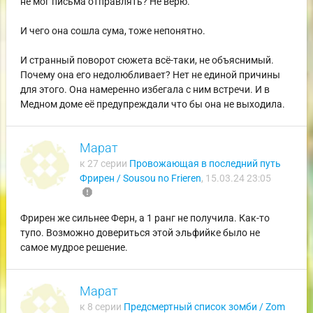
не мог письма отправлять? Не верю.
И чего она сошла сума, тоже непонятно.
И странный поворот сюжета всё-таки, не объяснимый.
Почему она его недолюбливает? Нет не единой причины
для этого. Она намеренно избегала с ним встречи. И в
Медном доме её предупреждали что бы она не выходила.
Марат
к 27 серии
Провожающая в последний путь
Фрирен / Sousou no Frieren
,
15.03.24 23:05
report
Фрирен же сильнее Ферн, а 1 ранг не получила. Как-то
тупо. Возможно довериться этой эльфийке было не
самое мудрое решение.
Марат
к 8 серии
Предсмертный список зомби / Zom