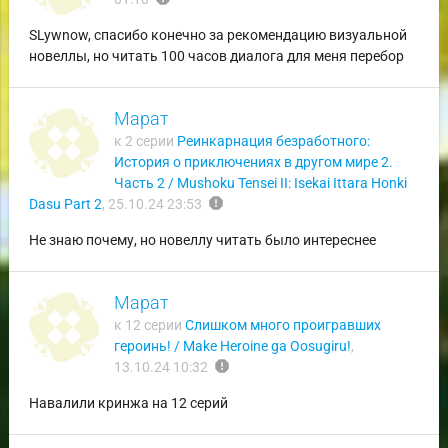
SLywnow, спасибо конечно за рекомендацию визуальной
новеллы, но читать 100 часов диалога для меня перебор
Марат
к 2 серии
Реинкарнация безработного:
История о приключениях в другом мире 2.
Часть 2 / Mushoku Tensei II: Isekai Ittara Honki
report
Dasu Part 2
,
25.10.24 23:53
Не знаю почему, но новеллу читать было интереснее
Марат
к 12 серии
Слишком много проигравших
героинь! / Make Heroine ga Oosugiru!
,
report
13.10.24 10:32
Навалили кринжа на 12 серий