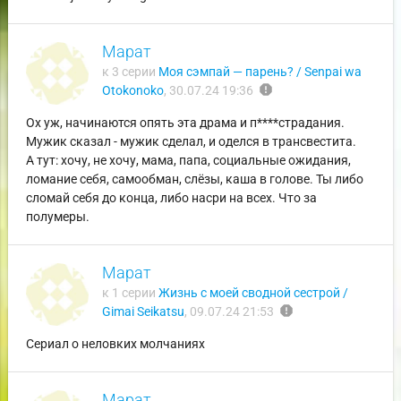
Марат
к 3 серии
Моя сэмпай — парень? / Senpai wa
report
Otokonoko
,
30.07.24 19:36
Ох уж, начинаются опять эта драма и п****страдания.
Мужик сказал - мужик сделал, и оделся в трансвестита.
А тут: хочу, не хочу, мама, папа, социальные ожидания,
ломание себя, самообман, слёзы, каша в голове. Ты либо
сломай себя до конца, либо насри на всех. Что за
полумеры.
Марат
к 1 серии
Жизнь с моей сводной сестрой /
report
Gimai Seikatsu
,
09.07.24 21:53
Сериал о неловких молчаниях
Марат