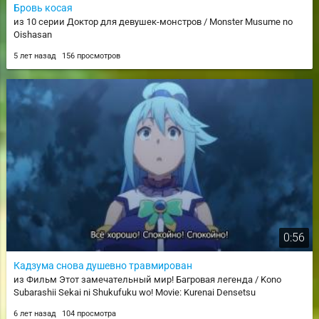
Бровь косая
из 10 серии Доктор для девушек-монстров / Monster Musume no
Oishasan
5 лет назад
156 просмотров
0:56
Кадзума снова душевно травмирован
из Фильм Этот замечательный мир! Багровая легенда / Kono
Subarashii Sekai ni Shukufuku wo! Movie: Kurenai Densetsu
6 лет назад
104 просмотра