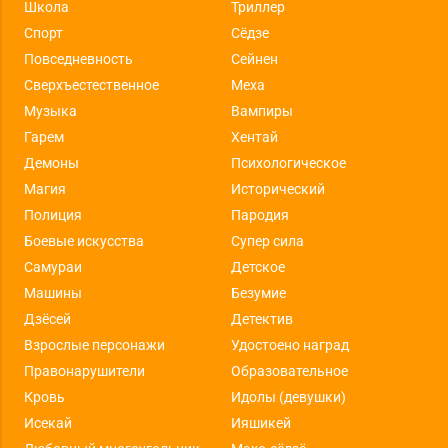
Школа
Триллер
Спорт
Сёдзе
Повседневность
Сейнен
Сверхъестественное
Меха
Музыка
Вампиры
Гарем
Хентай
Демоны
Психологическое
Магия
Исторический
Полиция
Пародия
Боевые искусства
Супер сила
Самураи
Детское
Машины
Безумие
Дзёсей
Детектив
Взрослые персонажи
Удостоено наград
Правонарушители
Образовательное
Кровь
Идолы (девушки)
Исекай
Ияшикей