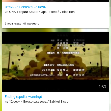
Отличная сказка на ночь
из ONA 1 серии Клинки Хранителей / Biao Ren
2 года назад
61 просмотр
1:30
Ending (spoiler warning)
из 12 серии Биско-ржавоед / Sabikui Bisco