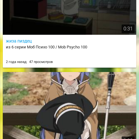
0:31
жиза пиздец
из 6 серии Моб Психо 100 / Mob Psycho 100
2 года назад
47 просмотров