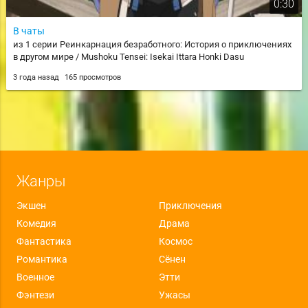
0:30
В чаты
из 1 серии Реинкарнация безработного: История о приключениях
в другом мире / Mushoku Tensei: Isekai Ittara Honki Dasu
3 года назад
165 просмотров
Жанры
Экшен
Приключения
Комедия
Драма
Фантастика
Космос
Романтика
Сёнен
Военное
Этти
Фэнтези
Ужасы