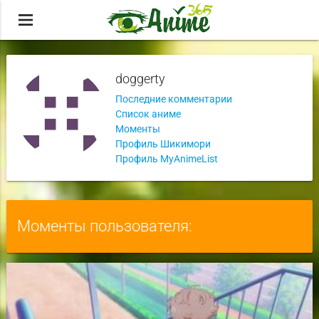
menu
doggerty
Последние комментарии
Список аниме
Моменты
Профиль Шикимори
Профиль MyAnimeList
Моменты пользователя: