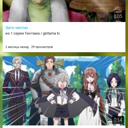
0:05
Зато честно
из 1 серии Гинтама / gintama tv
2 месяца назад
29 просмотров
0:14