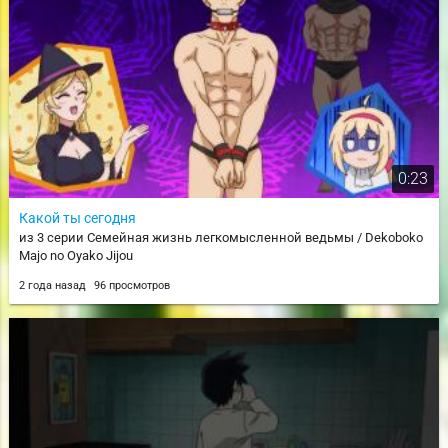
0:23
Какой ты сегодня
из 3 серии Семейная жизнь легкомысленной ведьмы / Dekoboko
Majo no Oyako Jijou
2 года назад
96 просмотров